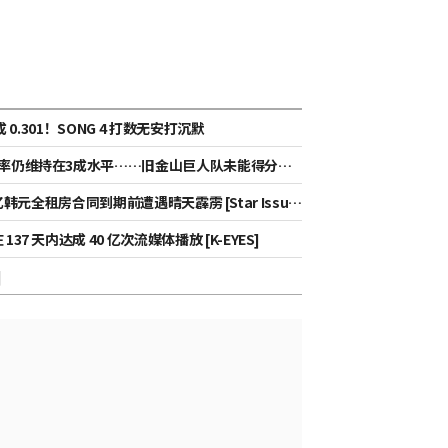
.301！SONG 4 打数无安打沉默
率仍维持在3成水平……旧金山巨人队未能得分，
亿韩元全租房合同到期前遭遇晴天霹雳 [Star Issu
天内达成 40 亿次流媒体播放 [K-EYES]
]