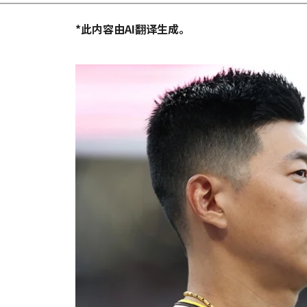
*此内容由AI翻译生成。