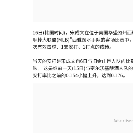
16日(韩国时间)，宋成文在位于美国华盛顿州西雅图的
职棒大联盟(MLB)"西雅图水手队的客场比赛中
次有效击球、1支安打、1打点的成绩。
当天的安打是宋成文自6日与旧金山巨人队的比
味。 这是继前一天(15日)与密尔沃基酿酒人队
安打率比之前的0.154小幅上升，达到0.176。