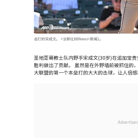
击打的宋成文。 =法新社BBNews=新闻1。
圣地亚哥教士队内野手宋成文(30岁)在追加宝
胜利做出了贡献。 虽然是在外野墙前被抓住的
大联盟的第一个本垒打的大大的击球，让人倍感