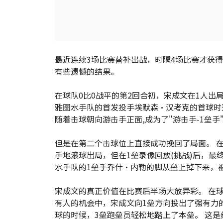
最近连续3场比赛替补出战，时隔4场比赛才获
有些遗憾的结果。
在球队0比0战平的第2回合初，宋成文在1人出
雅图水手队的首发投手埃默森•汉考克的首球时速85
随着击球朝向游击手正面,成为了"游击手-1垒手
但是在第二个击球位上直接成功挽回了局面。 
手地滚球出局，但在1垒录像回放(挑战)后，最
水手队的1垒手乔什•内勒的脚从垒上掉下来，
宋成文的真正价值在比赛后半场大放异彩。 在球
有人的机会中，宋成文向1垒方向投出了强有力
球的时候，3垒跑垒员轻松地踏上了本垒。 这是