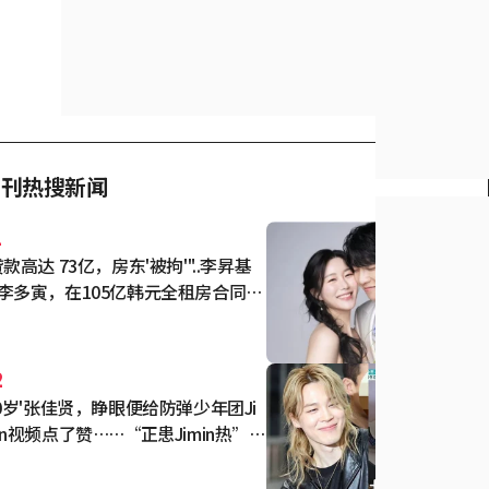
日刊热搜新闻
1
贷款高达 73亿，房东'被拘'"..李昇基
李多寅，在105亿韩元全租房合同到
前遭遇晴天霹雳 [Star Issue]
2
50岁'张佳贤，睁眼便给防弹少年团Ji
in视频点了赞……“正患Jimin热”
完美生活][★夜TView]