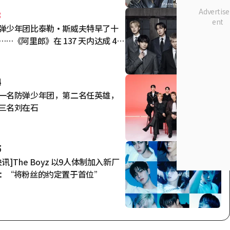
3
弹少年团比泰勒·斯威夫特早了十
……《阿里郎》在 137 天内达成 40
次流媒体播放 [K-EYES]
4
一名防弹少年团，第二名任英雄，
三名刘在石
5
快讯]The Boyz 以9人体制加入新厂
：“将粉丝的约定置于首位”