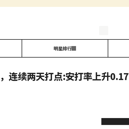
明星排行
连续两天打点:安打率上升0.17