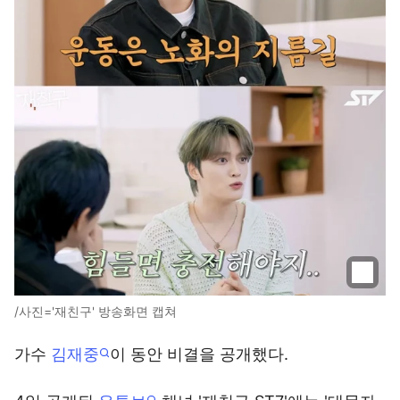
/사진='재친구' 방송화면 캡쳐
가수
김재중
이 동안 비결을 공개했다.