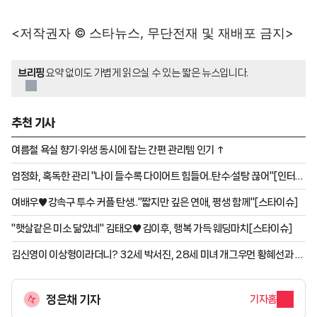
<저작권자 © 스타뉴스, 무단전재 및 재배포 금지>
브리핑
요약 없이도 가볍게 읽으실 수 있는 짧은 뉴스입니다.
추천 기사
여름철 욕실 향기·위생 동시에 잡는 간편 관리템 인기 ↑
엄정화, 혹독한 관리 "나이 들수록 다이어트 힘들어..탄수·설탕 끊어"[인터뷰
③]
여배우♥강속구 투수 커플 탄생.."짧지만 깊은 연애, 평생 함께"[스타이슈]
"햇살같은 미소 닮았네" 김태오♥김이후, 행복 가득 웨딩마치[스타이슈]
김신영이 이상형이라더니? 32세 박서진, 28세 미녀 개그우먼 황혜선과 러
브라인 [살림남][★밤TV]
정은채 기자
기자홈