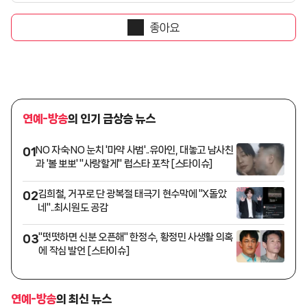
좋아요
연예-방송
의 인기 급상승 뉴스
NO 자숙·NO 눈치 '마약 사범'..유아인, 대놓고 남사친
01
과 '볼 뽀뽀' "사랑할게" 럽스타 포착 [스타이슈]
김희철, 거꾸로 단 광복절 태극기 현수막에 "X돌았
02
네"..최시원도 공감
"떳떳하면 신분 오픈해" 한정수, 황정민 사생활 의혹
03
에 작심 발언 [스타이슈]
연예-방송
의 최신 뉴스