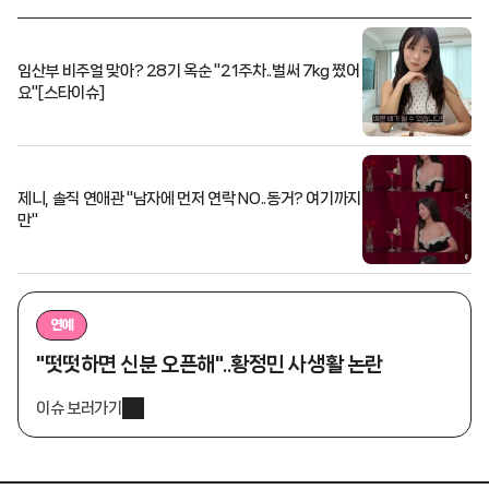
임산부 비주얼 맞아? 28기 옥순 "21주차..벌써 7kg 쪘어
요"[스타이슈]
제니, 솔직 연애관 "남자에 먼저 연락 NO..동거? 여기까지
만"
연예
"떳떳하면 신분 오픈해"..황정민 사생활 논란
이슈 보러가기