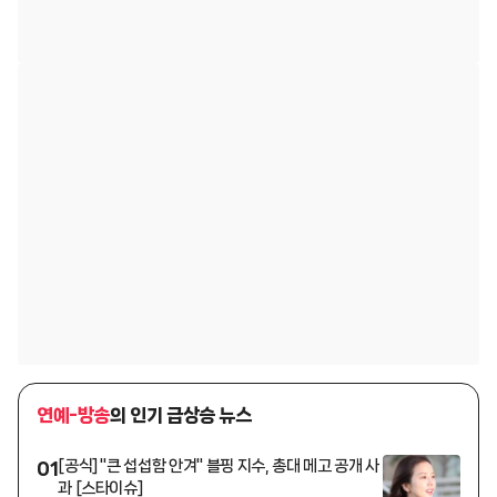
연예-방송
의 인기 급상승 뉴스
[공식] "큰 섭섭함 안겨" 블핑 지수, 총대 메고 공개 사
01
과 [스타이슈]