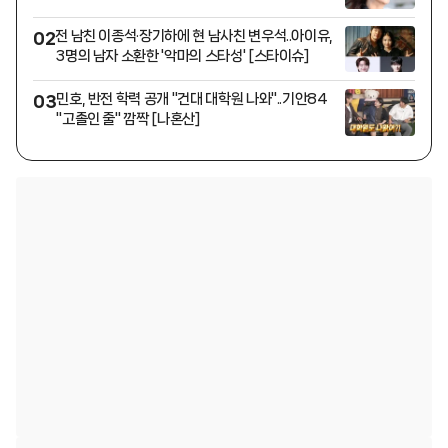
전 남친 이종석·장기하에 현 남사친 변우석..아이유,
02
3명의 남자 소환한 '악마의 스타성' [스타이슈]
민호, 반전 학력 공개 "건대 대학원 나와"..기안84
03
"고졸인 줄" 깜짝 [나혼산]