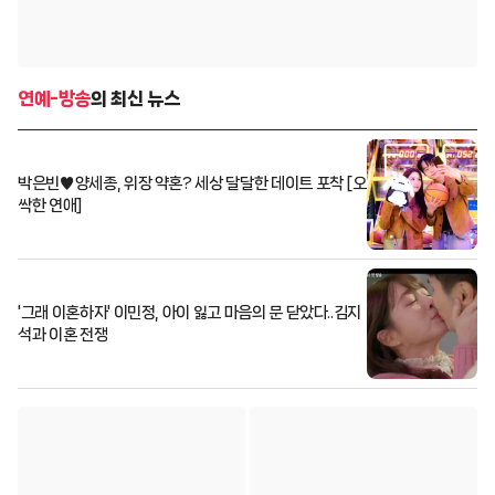
연예-방송
의 최신 뉴스
박은빈♥양세종, 위장 약혼? 세상 달달한 데이트 포착 [오
싹한 연애]
'그래 이혼하자' 이민정, 아이 잃고 마음의 문 닫았다..김지
석과 이혼 전쟁