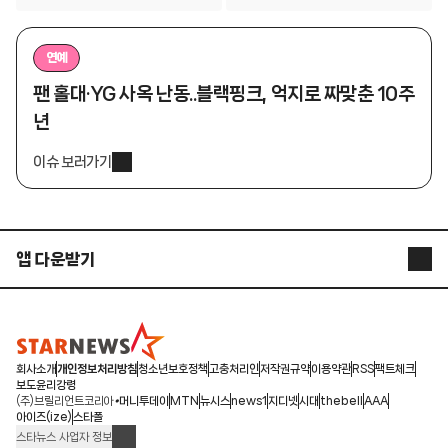
연예
팬 홀대·YG 사옥 난동..블랙핑크, 억지로 짜맞춘 10주
년
이슈 보러가기
앱 다운받기
STARNEWS APP
STARPOLL
회사소개
개인정보처리방침
청소년보호정책
고충처리인
저작권규약
이용약관
RSS
팩트체크
보도윤리강령
(주)브릴리언트코리아
머니투데이
MTN
뉴시스
news1
지디넷
시대
thebell
AAA
아이즈(ize)
스타폴
스타뉴스 사업자 정보