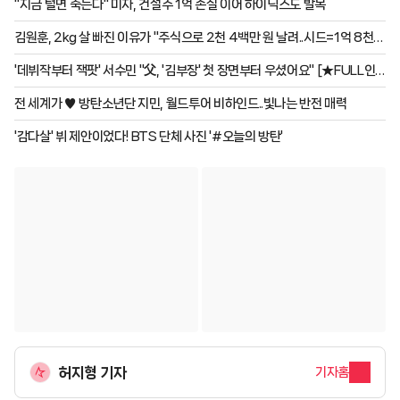
"지금 털면 죽는다" 미자, 건설주 1억 손실 이어 하이닉스도 발목
김원훈, 2kg 살 빠진 이유가 "주식으로 2천 4백만 원 날려..시드=1억 8천"
[개미 김원훈]
'데뷔작부터 잭팟' 서수민 "父, '김부장' 첫 장면부터 우셨어요" [★FULL인
터뷰]
전 세계가 ♥ 방탄소년단 지민, 월드투어 비하인드..빛나는 반전 매력
'감다살' 뷔 제안이었다! BTS 단체 사진 '#오늘의 방탄'
허지형 기자
기자홈