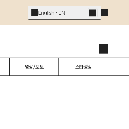
English - EN
영상/포토
스타랭킹