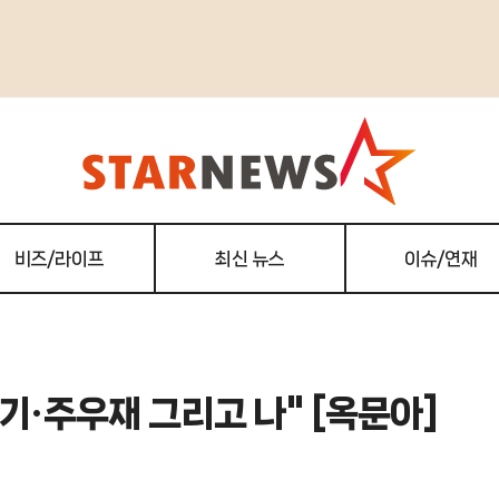
비즈/라이프
최신 뉴스
이슈/연재
준기·주우재 그리고 나" [옥문아]