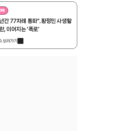
연예
1년간 77차례 통화"..황정민 사생활
란, 이어지는 '폭로'
슈 보러가기