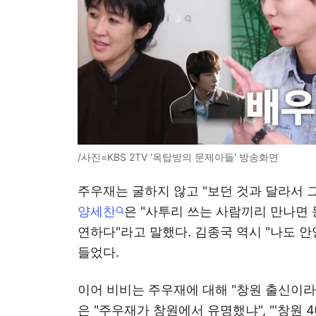
/사진=KBS 2TV '옥탑방의 문제아들' 방송화면
주우재는 굴하지 않고 "보던 것과 달라서 
양세찬
은 "사투리 쓰는 사람끼리 만나면
연하다"라고 말했다. 김종국 역시 "나도 
들었다.
이어 비비는 주우재에 대해 "창원 출신이라
은 "주우재가 창원에서 유명했냐", "'창원