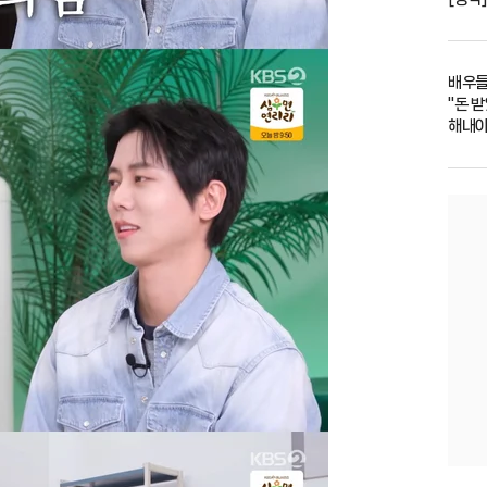
배우들
"돈 받
해내야