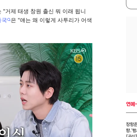
는 "거제 태생 창원 출신 뭐 이래 됩니
종국
은 "얘는 왜 이렇게 사투리가 어색
연예
장항준
향..
[공식]