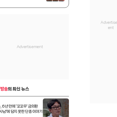
로]
-방송
의 최신 뉴스
, 6년 만에 '꼬꼬무' 금의환
'왕사남'에 담지 못한 단종 이야기