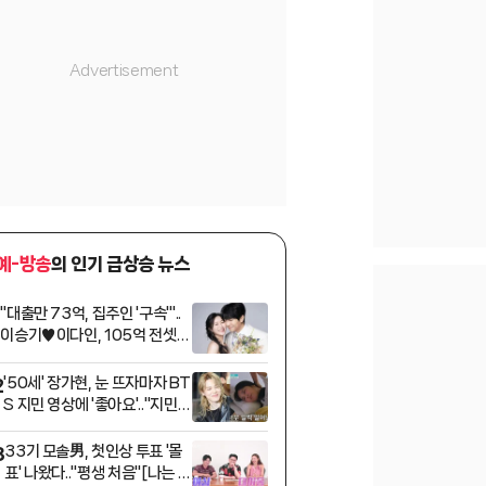
예-방송
의 인기 급상승 뉴스
"대출만 73억, 집주인 '구속'"..
1
이승기♥이다인, 105억 전셋집
만기 앞두고 날벼락 [스타이슈]
'50세' 장가현, 눈 뜨자마자 BT
2
S 지민 영상에 '좋아요'.."지민앓
이 중"[퍼펙트 라이프][★밤T
View]
33기 모솔男, 첫인상 투표 '몰
3
표' 나왔다.."평생 처음"[나는 솔