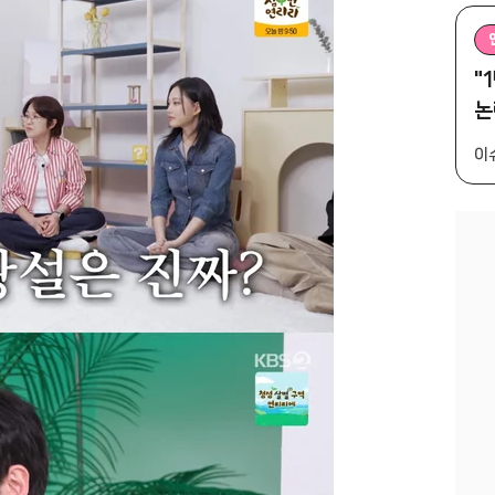
"
논
이