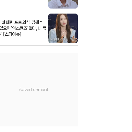
 뼈 때린 프로 의식..김혜수
았으면 '익스큐즈' 없다, 내 몫
" [스타이슈]