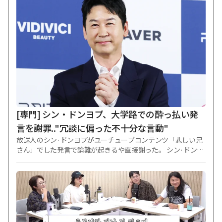
らず地味な身なりにもかかわらず、すらりとしたフィジカルと
特有の明るい微笑みを誇り、ファンとコミュニケーションを取
った。 ファンがプレゼントしたような自分の顔が大きくプリ
ントされた扇子を持って認証ショットを残したりもした。 国
内で活動する時とは全く変わったビジュアルが目を引く。 先
立ってジスは2021年3月、KBS2TV「月が昇る川」が6回まで
放送した時点で学校暴力疑惑に包まれた。 以後、ジスは一部
加害事実を認め、「月が昇る川」で下車した。 製作会社は7回
からナ·インウを代打投入して再撮影に乗り出した。 結局、製
作会社は当時、ジスの所属会社だったキーイーストを相手
に、再撮影による追加製作費など30億ウォンを賠償せよとい
[専門] シン・ドンヨプ、大学路での酔っ払い発
う訴訟を起こした。 1審はキーイーストの
言を謝罪.."冗談に偏った不十分な言動"
放送人のシン·ドンヨプがユーチューブコンテンツ「悲しい兄
さん」でした発言で論難が起きるや直接謝った。 シン·ドンヨ
プは6日、公式立場を通じて「最近『悲しい兄さん』放送中に
私の軽率な言動により傷つき失望されたすべての方に心より
頭を下げて謝罪申し上げる」と明らかにした。 彼は大学路へ
の愛情と尊重を強調した。 シン·ドンヨプは「私にとって大学
路は非常に意味深く特別な空間」とし「『地下鉄1号線』、
『キム·ジョンウク探し』等、数多くの名作を大学路で観覧し
ながら深い響きと感動を感じてきた」と話した。 続けて「だ