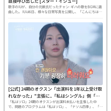
直接呼び出した [スター・イシュー]
歌手のIUが、自分の元彼氏だったチャン·ギハの歌をBGMに選
曲した。 IUは6日、様々な日常写真を公開し、「こんにちは、
久しぶりだね。 一生懸命生きている」と近況を伝えた。 IUは
最近、耳管開放症の症状が悪化し、公式的なスケジュールを
暫定延期した後、自撮りで近況を直接知らせた。 目を引く部
分はIUが掲示物のBGMとしてチャン·ギハと顔の「何事もなく
生きる」を選択した点だった。 これに対しファンたちは「私
の姉はノークールだけど?」などの反応を示した。 IUは2015
年、チャン·ギハとの熱愛を公式に認め、以後2017年に決別を
知らせた経緯がある。 その後、IUは2022年に俳優イ·ジョンソ
クと公開熱愛を知らせた後、今年の決別を認めた。 また、チ
ャン·ギハは18歳年下の俳優ユン·ガイとの熱愛を認め、話題
を集めた。
[公式] 24期のオクスン「出演料を1年以上受け取
れなかった」"主張に..「私はシングル」側「全
「私はソロ」24期のオクスンが出演料未払いを主張した中
額支払い完了」
で、問題のプログラムは「私はソロ」、「ナソル四季」、「チ