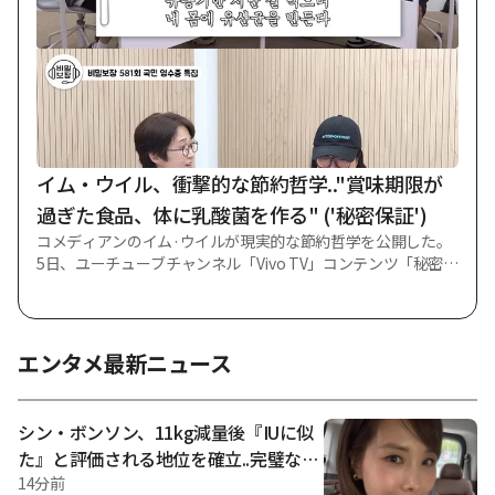
からこそ大学路の舞台と公演芸術に対して常に愛情と尊重す
る心を持っていた」と付け加えた。 シン·ドンヨプは「放送中
に出演陣との対話過程で行き来する冗談に偏ったあまり、現場
の実際の環境と数多くの方々の労苦に配慮できなかった軽い
発言をしてしまった」と釈明した。 それと共に「私の足りな
い言動で不便さと傷を感じたすべての方にもう一度心深く謝
罪申し上げる」として「今後はどんな席でも言動により慎重
を期し、舞台芸術を作る方々の献身に常に謙遜な心を持つ」
イム・ウイル、衝撃的な節約哲学.."賞味期限が
と約束した。 先立って3日に公開されたユーチューブチャン
過ぎた食品、体に乳酸菌を作る" ('秘密保証')
コメディアンのイム·ウイルが現実的な節約哲学を公開した。
5日、ユーチューブチャンネル「Vivo TV」コンテンツ「秘密保
障」581話にはパク·ヨンジンとイム·ウイルが出演した。 この
日、81年生まれの同い年であり大学の先輩後輩、ギャグ界の
先輩後輩として長い縁を続けてきたパク·ヨンジンとイム·ウイ
ルは始まりから「最近債権と債務で絡まっている」、「担保
エンタメ最新ニュース
を見て貸したのではなく、先輩そのものを信じて貸した」と
明らかにし、始まりから格別な話術を誇示した。 日頃の節約
で有名なお笑い芸人だけに、2人はそれぞれの消費哲学をアピ
シン・ボンソン、11kg減量後『IUに似
ールした。 パク·ヨンジンは「私が使ったことを覚えているの
た』と評価される地位を確立..完璧なV
は私とカード会社だけ」、「『社長が狂っています』という
ライン
14分前
嘘であり、私が狂っている」として現実的な節約哲学を伝え