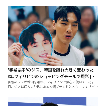
ボク行」ではないことが確認された。 ENA、SBSプラス恋愛
バラエティ番組「私はソロ」側は6日、スターニュースに「24
期オクスンの出演料は全額支給完了した状況」と明らかにし
た。 スターニュースを確認した結果、24期のオクスンが出演
料未払いを主張したプログラムは「私はソロ」と「私はソ
ロ、その後愛は続く」(略称「ナソル四季」)、「ジジゴ炒め旅
行」(略称「ジポックヘン」)ではない。 先立ってオクスンは5
日、自身のSNSを通じて「私が1年以上受け取れていない出演
料がある」として「撮影して2ヶ月後には出演料が入ってくる
が、数ヶ月が過ぎても出演料が入ってこなかった。 放送業界
は出演料を受け取れない場合がしばしばあるので、そのまま見
過ごして受け取らないようにしようと考えた」と主張した。
続けて「数ヶ月後に該当プログラム製作陣に渉外電話が来
た」として「私がPDに『最初に撮影したのも出演料が入って
こなかった』と言ったら(PDが)『支給されたと思った。 出演
'学暴論争'のジス、韓国を離れ大きく変わった
料の支払いは担当者に話しなさい」と言って
顔..フィリピンのショッピングモールで撮影 [ス
俳優のジスが韓国を離れ、フィリピンで熱心に働いている。 6
ター・イシュー]
日、ジスは個人のSNSにある衣類ブランドとともにフィリピン
の有名ショッピングモールで撮影した写真数枚を掲載した。
写真の中のジスは悪天候の中でも、自分を迎えに来たファン
に向かって両手を振りながら明るく笑っている姿。白いTシャ
ツにカジュアルな濃いデニムジャケットを合わせた彼は、飾