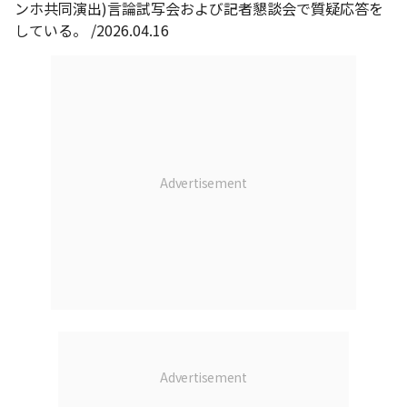
ンホ共同演出)言論試写会および記者懇談会で質疑応答を
している。 /2026.04.16