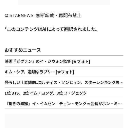
© STARNEWS. 無断転載・再配布禁止
*このコンテンツはAIによって翻訳されました。
おすすめニュース
映画『ビグァン』のイ・ジウォン監督 [★フォト]
キム・シア、透明なラブリー [★フォト]
恐ろしい上昇傾向..コルティス・ソンヒョン、スターレンキング男性
アイドルで2週連続2位
1位 BTS、2位 イム・ヨング、3位 ユ・ジェソク
『驚きの暴露』イ・イムセン「チョン・モングュ会長がホン・ミョ
ンボの任命指示、ナガワールドディレクターの合意時点は…」"