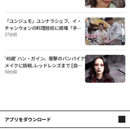
た。 反面、イム·ウイルは「賞味期限が過ぎたものを食べるの
は体に乳酸菌を作ること」とし、独特な節約哲学を展開し笑
いを抱かせた。 これを聞いたキム·スクは「語録で見ればパク
·ヨンジンがリードしているが、エネルギーや勢い、言い張る
「ユンジュモ」ユンナラシェフ、イ・
のはウイルがリードしている」と評価し、2人の相反する魅力
チャンウォンの料理技術に感嘆「手も
を指摘した。
綺麗だ」 [ペンストラン]
27分前
'45歳' ハン・ガイン、衝撃のバンパイア
メイクに挑戦..レッドレンズまで [自由
の妻 ハン・ガイン]
50分前
アプリをダウンロード