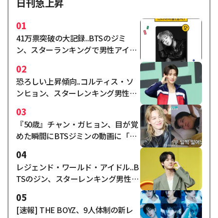
日刊急上昇
01
41万票突破の大記録..BTSのジミ
ン、スターランキングで男性アイド
ルの独走1位
02
恐ろしい上昇傾向..コルティス・ソ
ンヒョン、スターレンキング男性ア
イドルで2週連続2位
03
『50歳』チャン・ガヒョン、目が覚
めた瞬間にBTSジミンの動画に「い
いね」'..「ジミン熱中」 [パーフェク
04
トライフ★バムTView]
レジェンド・ワールド・アイドル..B
TSのジン、スターレンキング男性ア
イドル3位
05
[速報] THE BOYZ、9人体制の新レ