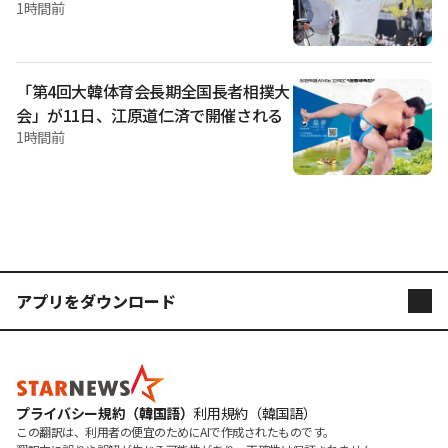
を確保」··· 不透明な投資家情報は不安
1時間前
要素
「第4回大韓体育会長期全国長者相撲大
会」が11日、江原道仁済で開催される
1時間前
アプリをダウンロード
STARNEWS
STARPOLL
プライバシー規約（韓国語）
利用規約（韓国語）
この翻訳は、利用者の便宜のためにAIで作成されたものです。
