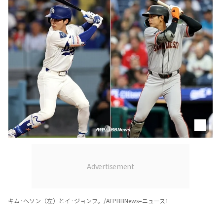
キム·ヘソン（左）とイ·ジョンフ。/AFPBBNews=ニュース1