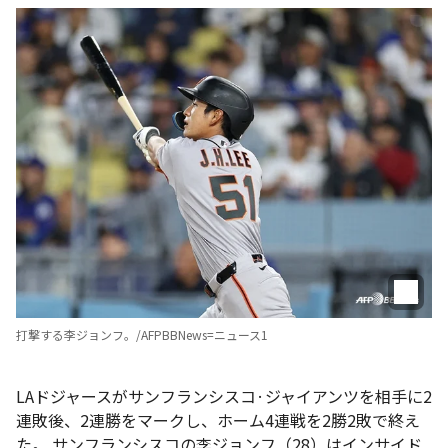
打撃する李ジョンフ。/AFPBBNews=ニュース1
LAドジャースがサンフランシスコ·ジャイアンツを相手に2
連敗後、2連勝をマークし、ホーム4連戦を2勝2敗で終え
た。 サンフランシスコの李ジョンフ（28）はインサイド