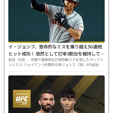
スが両サイドの翼に布陣し、ソン·フンミンと三角編隊を構築
した。 中盤のMF陣はティモシー·ティルマン、マーク·デルガ
ド、マティーユ·シュアニエルが呼吸を合わせ、フォーバック
守備ラインはエヴゲン·チェベルコ、ウンコシ·タファリ、ライ
アン·フォルテウス、ライアン·ホリングスヘッドが責任を負っ
た。 ゴールキーパーの手袋はトーマスの下半身がついてい
る。 試合初期、LAFCはチーバスの強力な前方圧迫に苦戦し、
もどかしい流れを続けた。 チーバスが守備ラインを上げて強
く圧迫すると、LAFCは後方のビルドアップに支障をきた
イ・ジョンフ、致命的なミスを乗り越え5G連続
ヒット成功！ 依然として打率3割台を維持してい
前日（5日）、外野で致命的な打球判断ミスを犯したサンフラ
る··· SFは一点も取れず、完敗
ンシスコ·ジャイアンツ外野手の李ジョンフ（28）が5試合連
続安打を放った。 ただ、チームの完敗を防ぐことはできなか
った。 李ジョンフは6日（韓国時間）、米テキサス州アーリン
トンのグローブライフフィールドで行われた2026米大リーグ
（MLB）レギュラーシーズン、テキサス·レンジャーズとの遠
征試合に2番打者兼右翼手として先発出場し、5打数1安打を記
録した。 これでイ·ジョンフは2日、サンディエゴ·パドレス戦
から始まった連続安打記録を5試合に増やした。 さらに、8月
に出場した全ての試合で安打を生産した。 この試合を終えた
李ジョンフの今季の成績は105試合に出場して打率0303（399