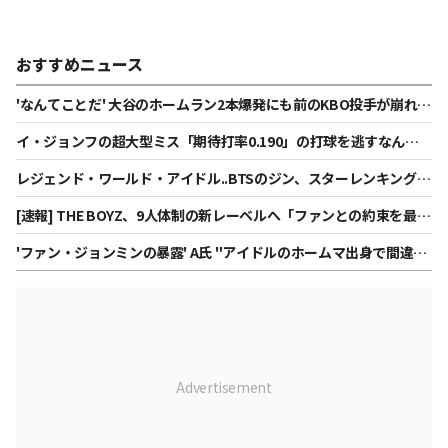
おすすめニュース
'なんてことだ' 大谷のホームラン2本爆発にも前のKBO投手が崩れる
なんて··· LADの6連敗の衝撃はどうなるのか
イ・ジョンフの超大型ミス「期待打率0.190」の打球を逃すなんて·
·· SF 9回裏のサヨナラ敗北 '4G連続ヒット'にも笑えなかった [SFレ
レジェンド・ワールド・アイドル..BTSのジン、スターレンキング男
ビュー]
性アイドル3位
[速報] THE BOYZ、9人体制の新レーベルへ「ファンとの約束を最優
先」
'ファン・ジョンミンの暴露' A氏 "アイドルのホームマ出身で間違い
ない..大きな意味のない恥を与えること" [インタビュー]