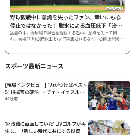
ダニエル·サントスを相手に2ラウンドTKO勝利を収め、10年
ぶりに個人UFC3連勝という大記録を作成した。 当時「コリア
ンゾンビ」チョン·チャンソンの密着指導を
野球観戦中に意識を失ったファン、幸いにも心
停止ではなかった！ 脱水による血圧低下「治療
猛暑の中、野球場で試合を観戦する途中、意識を失って倒
を終えて退院」
れ、現場CPR(心肺蘇生術)まで実施されるなど、心停止が疑わ
れていた観衆が幸いにも健康を回復し、無事退院した。 ニュ
ース1が報道したところによると、嘉泉大学ギル病院は「去る
4日、仁川SSGランダースフィールドで開かれたLGツインズと
SSGランダースの正面対決を観覧していたところ、熱中症で倒
スポーツ最新ニュース
れたイ某氏(23)が入院治療を終えて退院した」と6日明らかに
した。 無事に帰宅したが、当時の状況は実は非常に緊迫して
いた。 試合終盤の9回表を控えて観客席で李さんが突然倒れる
[現場インタビュー] "力がつけばベスト
と、周辺の観覧客の通報で安全要員が直ちに出動して祈祷を確
5" 指揮官の確信··· チェ・イェスルも
保した。 患者の意識がないと、現場で心停止と推定して約20
「プロテイン・ウェイト、ご飯もたく
44分前
秒間CPRを実施し、自動体外式除細動器(AED)で電気衝撃を加
えるなど、迅速な応急措置が行われた。 緊急事態が発生する
さん食べるつもりだ"
と審判陣は直ちに試合を中断させ、応援と練習投球まで全て
止まったまま、静寂の中で応急移送が進行された。 李氏は現
場で早い措置のおかげで意識を回復した後、嘉泉（カチョ
'財政難に直面していた' LIVゴルフが再
ン）大学ギル病院の救急医療センターに移送され、心血管系
生し、「新しい時代に共にする投資家
集中治療室（HICU）で心臓内科（重