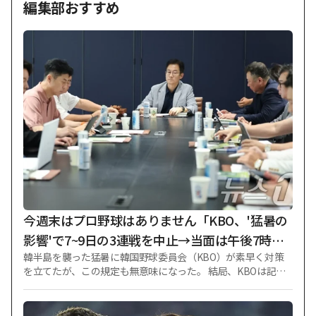
編集部おすすめ
今週末はプロ野球はありません「KBO、'猛暑の
影響'で7~9日の3連戦を中止→当面は午後7時開
韓半島を襲った猛暑に韓国野球委員会（KBO）が素早く対策
始」
を立てたが、この規定も無意味になった。 結局、KBOは記録
的な猛暑が続く今週末まで休む方法を選んだ。 KBOは6日午後
3時、ソウル市江南区道谷洞（カンナムグ·トゴクドン）の野
球会館で緊急実行委員会を開き、最近の猛暑によるリーグ運営