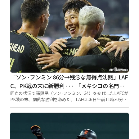
案について話し合った後、発表した。 まず、7日から9日まで
全国5球場（ソウル蚕室、水原、大田、大邱、昌原）で行われ
る予定だった15試合を取り消すことにした。 リーグ戦は11日
から再開するが、当分の間、平日の試合は30分、週末の試合
は1時間遅らせた午後7時に行うことで試合開始時間を調整し
た。 少しでも猛暑に影響を受けないようにするための変化
だ。 ただ、国内唯一のドーム球場をホームとして活用するキ
ウムヒーローズは、平日は午後7時からスタートするが、週末
は従来のように土曜日は午後6時、日曜日は午後2時に行われ
る。 ニュース1によると、同日の緊急実行委には、朴グンチャ
ンKBO事務総長やプロ野球10球団の団長、チャン·ドンチョル
韓国プロ野球選手協会事務総長が出席した。 KIAのシム·ジェ
「ソン·フンミン 86分→残念な無得点沈黙」LAF
ハク団長は、急な日程ができて
C、PK戦の末に新勝利··· 「メキシコの名門」
同点の状況で孫興民（ソン·フンミン、34）を交代したLAFCが
チバス撃破
PK戦の末、劇的な勝利を収めた。 LAFCは6日午前11時30分
（韓国時間）、米カリフォルニア州LAのBMOスタジアムで行
われる2026リーグカップ第1ラウンドで、チーバス·グアダラ
ハラ（メキシコ）と接戦の末、PK戦（1-1、PSO5-4）で勝利
した。 PK戦の末、勝利を収めたLAFCは勝ち点2を獲得し、チ
ーバスも勝ち点1を確保した。 同日、LAFCは孫興民を最前方
の攻撃手に配置した。 デニー·ブアンガとダビド·マルティネ