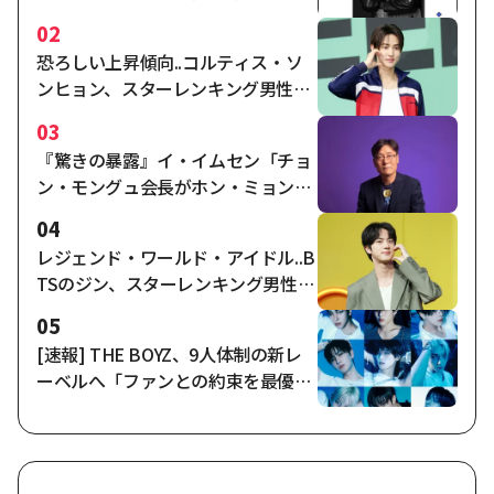
ルの独走1位
02
恐ろしい上昇傾向..コルティス・ソ
ンヒョン、スターレンキング男性ア
イドルで2週連続2位
03
『驚きの暴露』イ・イムセン「チョ
ン・モングュ会長がホン・ミョンボ
の任命指示、ナガワールドディレク
04
ターの合意時点は…」"
レジェンド・ワールド・アイドル..B
TSのジン、スターレンキング男性ア
イドル3位
05
[速報] THE BOYZ、9人体制の新レ
ーベルへ「ファンとの約束を最優
先」