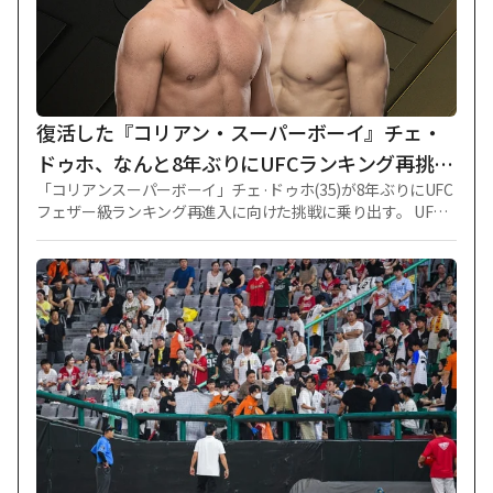
打数121安打）8本塁打、2塁打26本、3塁打4本、43打点55得
点、17四球43三振、8盗塁（1失敗）、出塁率0.338、長打率0.
449、OPS（出塁率+長打率）0.787となった。 同日、サンフラ
ンシスコはブライス·エルドリッジ（1塁手）、李ジョンフ
（右翼手）、ウィリー·アダメス（遊撃手）、ラファエル·デヴ
ァース（指名打者）、オスレビス·バサベ（2塁手
復活した『コリアン・スーパーボーイ』チェ・
ドゥホ、なんと8年ぶりにUFCランキング再挑戦
「コリアンスーパーボーイ」チェ·ドゥホ(35)が8年ぶりにUFC
··· 15位のピットブルとの対決
フェザー級ランキング再進入に向けた挑戦に乗り出す。 UFC
は9月20日(韓国時間)、米カリフォルニア州ロサンゼルスクリ
プトドットコムアリーナで「UFC331:バンvsパントザ2」を開
催する。 今大会でチェ·ドゥホはUFCフェザー級ランキング15
位のパトリシウ·ピットブル（39、ブラジル）と対決する。
「ゾンビジュニア」ユ·ジュサンも同じ大会に出場し、マイケ
ル·アズウェル·ジュニアと激突する予定だ。 チェ·ドゥホ（17
勝4敗1分け）は過去UFCデビュー後、3連続KO勝ちを収めフェ
ザー級ランキング11位まで上がったが、2018年7月にランキン
グから外された経緯がある。 その後、兵役問題を解決し、202
3年にオクタゴンに復帰し、1分け後、再び3連続KO勝ちを収
め、華やかな復活を知らせた。 特に今年5月、「UFCファイト
ナイト」のお笑いイベントでは「韓国人キラー」と呼ばれた