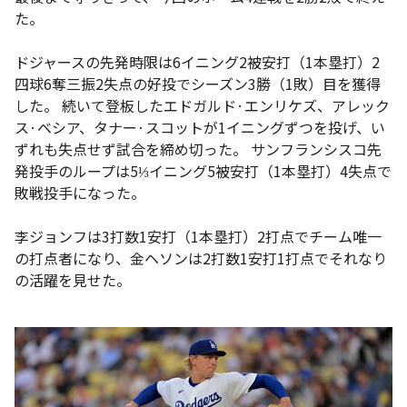
た。
ドジャースの先発時限は6イニング2被安打（1本塁打）2
四球6奪三振2失点の好投でシーズン3勝（1敗）目を獲得
した。 続いて登板したエドガルド·エンリケズ、アレック
ス·ベシア、タナー·スコットが1イニングずつを投げ、い
ずれも失点せず試合を締め切った。 サンフランシスコ先
発投手のループは5⅓イニング5被安打（1本塁打）4失点で
敗戦投手になった。
李ジョンフは3打数1安打（1本塁打）2打点でチーム唯一
の打点者になり、金ヘソンは2打数1安打1打点でそれなり
の活躍を見せた。