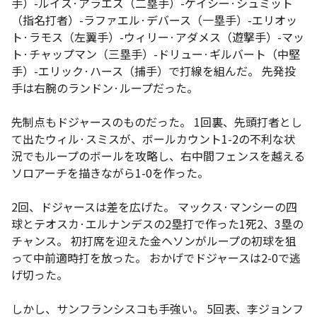
手）-ルイス·アラエズ（二塁手）-ケイシー·シュミット
（指名打者）-ラファエル·デバース（一塁手）-エリオッ
ト·ラモス（左翼手）-ウィリー·アダメス（遊撃手）-マッ
ト·チャップマン（三塁手）-ドリュー·ギルバート（中堅
手）-エリック·ハース（捕手）で打線を組んだ。 先発投
手は右腕のランドン·ループだった。
先制点もドジャースのものだった。 1回裏、先頭打者とし
て出たウィル·スミスが、ボールカウント1-2の不利な状
況でもループのボールを攻略し、右中間フェンスを越える
ソロアーチを描きながら1-0を作った。
2回、ドジャースは差を広げた。 マックス·マンシーの四
球とテオスカ·エルナンデスの2塁打で作った1死2、3塁の
チャンス。 初打席を迎えた金ヘソンがループの初球を狙
って中前適時打を放った。 おかげでドジャースは2-0で逃
げ切った。
しかし、サンフランシスコも手強い。 5回表、李ジョンフ