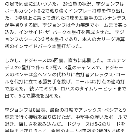
の足で同点に追いついた。 2死1塁の状況、李ジョンフは
ボールカウント0-2で粘り強くインプレー打球を作り出し
た。 3塁線上に乗って流れた打球を左翼手のエルナンデス
が手探りする間、李ジョンフは全力疾走でホームまで突っ
込み、インサイド·ザ·パーク本塁打を完成させた。 李ジ
ョンフのシーズン3号本塁打であり、本人の大リーグ通算
初のインサイドパーク本塁打だった。
しかし、ドジャースは6回裏、直ちに応酬した。 エルナン
デスの2塁打で作った2死2、3塁のチャンスで、ドジャー
スのベンチは金ヘソンの代わりに右打者アレックス·コー
ルを代打に立てる勝負手を投げ、コールは2打点の適時打
で応えた。 続いてミゲル·ロハスのタイムリーヒットまで
出て、5-2で勝機を固めた。
李ジョンフは8回表、最後の打席でアレックス·ベシアと9
球まで行く接戦を繰り広げたが、中堅手の浮いたボールで
退き、悔しさを飲み込んだ。 ドジャースは5-2のリードを
最後まで守りきって、今回のホーム4連戦を2勝2敗で終え