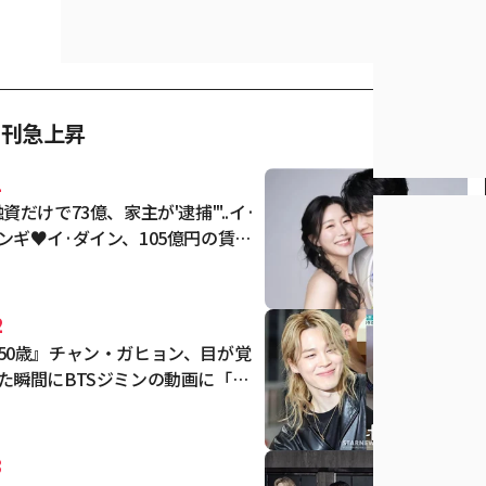
日刊急上昇
1
融資だけで73億、家主が'逮捕'"..イ·
ンギ♥イ·ダイン、105億円の賃貸
宅の満期が迫る中、不意打ち [スタ
・イシュー]
2
50歳』チャン・ガヒョン、目が覚
た瞬間にBTSジミンの動画に「い
ね」'..「ジミン熱中」 [パーフェク
ライフ★バムTView]
3