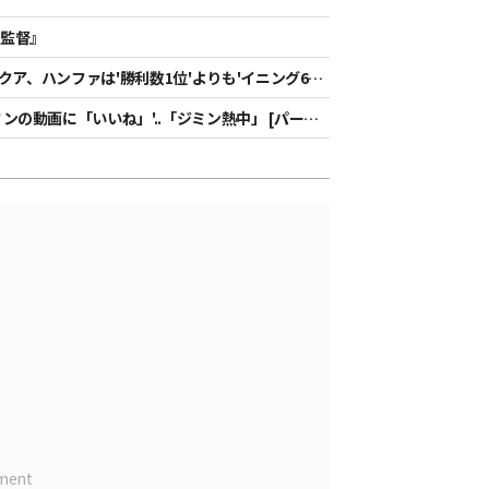
ン監督』
アクア、ハンファは'勝利数1位'よりも'イニング6
ンの動画に「いいね」'..「ジミン熱中」 [パーフ