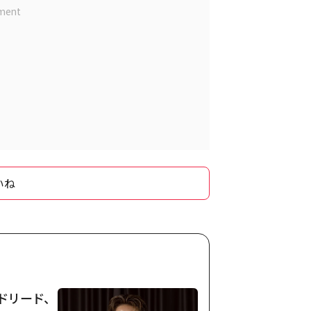
いね
マドリード、