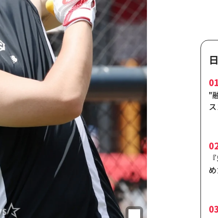
0
"
ス
住
ー
0
『
め
い
ト
0