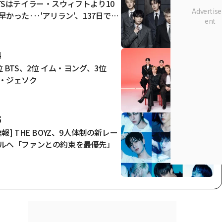
TSはテイラー・スウィフトより10
早かった···'アリラン'、137日で40
ストリーム [K-EYES]
4
位 BTS、2位 イム・ヨング、3位
・ジェソク
5
速報] THE BOYZ、9人体制の新レー
ルへ「ファンとの約束を最優先」