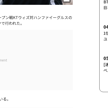
B
日
億
グオープン戦KTウィズ対ハンファイーグルスの
クで行われた。
0
1
ユ
0
[
ベ
いる。