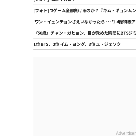
[フォト] '3ゲーム全部負けるのか？『キム・ギョンム
'ワン・イェンチョンさえいなかったら···'1.4億特級
位'がもっとありがたい
『50歳』チャン・ガヒョン、目が覚めた瞬間にBTSジミ
ェクトライフ★バムTView]
1位 BTS、2位 イム・ヨング、3位 ユ・ジェソク