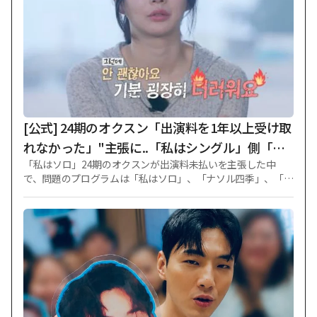
年、チャン·ギハとの熱愛を公式に認め、以後2017年に決別を
知らせた経緯がある。 その後、IUは2022年に俳優イ·ジョンソ
クと公開熱愛を知らせた後、今年の決別を認めた。 また、チ
ャン·ギハは18歳年下の俳優ユン·ガイとの熱愛を認め、話題
を集めた。
[公式] 24期のオクスン「出演料を1年以上受け取
れなかった」"主張に..「私はシングル」側「全
「私はソロ」24期のオクスンが出演料未払いを主張した中
額支払い完了」
で、問題のプログラムは「私はソロ」、「ナソル四季」、「チ
ボク行」ではないことが確認された。 ENA、SBSプラス恋愛
バラエティ番組「私はソロ」側は6日、スターニュースに「24
期オクスンの出演料は全額支給完了した状況」と明らかにし
た。 スターニュースを確認した結果、24期のオクスンが出演
料未払いを主張したプログラムは「私はソロ」と「私はソ
ロ、その後愛は続く」(略称「ナソル四季」)、「ジジゴ炒め旅
行」(略称「ジポックヘン」)ではない。 先立ってオクスンは5
日、自身のSNSを通じて「私が1年以上受け取れていない出演
料がある」として「撮影して2ヶ月後には出演料が入ってくる