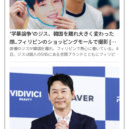
が、数ヶ月が過ぎても出演料が入ってこなかった。 放送業界
は出演料を受け取れない場合がしばしばあるので、そのまま見
過ごして受け取らないようにしようと考えた」と主張した。
続けて「数ヶ月後に該当プログラム製作陣に渉外電話が来
た」として「私がPDに『最初に撮影したのも出演料が入って
こなかった』と言ったら(PDが)『支給されたと思った。 出演
'学暴論争'のジス、韓国を離れ大きく変わった
料の支払いは担当者に話しなさい」と言って
顔..フィリピンのショッピングモールで撮影 [ス
俳優のジスが韓国を離れ、フィリピンで熱心に働いている。 6
ター・イシュー]
日、ジスは個人のSNSにある衣類ブランドとともにフィリピン
の有名ショッピングモールで撮影した写真数枚を掲載した。
写真の中のジスは悪天候の中でも、自分を迎えに来たファン
に向かって両手を振りながら明るく笑っている姿。白いTシャ
ツにカジュアルな濃いデニムジャケットを合わせた彼は、飾
らず地味な身なりにもかかわらず、すらりとしたフィジカルと
特有の明るい微笑みを誇り、ファンとコミュニケーションを取
った。 ファンがプレゼントしたような自分の顔が大きくプリ
ントされた扇子を持って認証ショットを残したりもした。 国
内で活動する時とは全く変わったビジュアルが目を引く。 先
立ってジスは2021年3月、KBS2TV「月が昇る川」が6回まで
放送した時点で学校暴力疑惑に包まれた。 以後、ジスは一部
加害事実を認め、「月が昇る川」で下車した。 製作会社は7回
からナ·インウを代打投入して再撮影に乗り出した。 結局、製