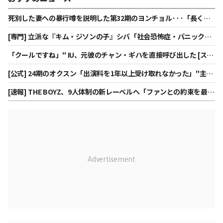
死別した妻への暴行噂を説明した第32期のヨンチョル···「長く記
憶に残る人々に会う」
[専門] 立派な『キム・ジソンの子』シバ「社会恐怖症・パニック障
害..「週4日バイト開始」告白
「クールですね」" IU、元彼のチャン・ギハを直接呼び出した [スタ
ー・イシュー]
[公式] 24期のオクスン「出演料を1年以上受け取れなかった」"主張
に..「私はシングル」側「全額支払い完了」
[速報] THE BOYZ、9人体制の新レーベルへ「ファンとの約束を最優
先」