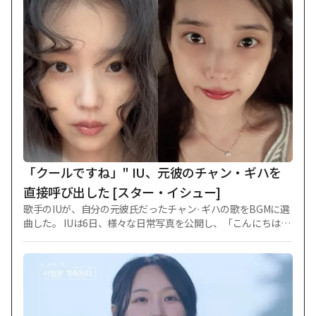
「クールですね」" IU、元彼のチャン・ギハを
直接呼び出した [スター・イシュー]
歌手のIUが、自分の元彼氏だったチャン·ギハの歌をBGMに選
曲した。 IUは6日、様々な日常写真を公開し、「こんにちは、
久しぶりだね。 一生懸命生きている」と近況を伝えた。 IUは
最近、耳管開放症の症状が悪化し、公式的なスケジュールを
暫定延期した後、自撮りで近況を直接知らせた。 目を引く部
分はIUが掲示物のBGMとしてチャン·ギハと顔の「何事もなく
生きる」を選択した点だった。 これに対しファンたちは「私
の姉はノークールだけど?」などの反応を示した。 IUは2015