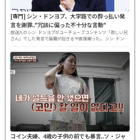
作会社は当時、ジスの所属会社だったキーイーストを相手
に、再撮影による追加製作費など30億ウォンを賠償せよとい
[専門] シン・ドンヨプ、大学路での酔っ払い発
う訴訟を起こした。 1審はキーイーストの
言を謝罪.."冗談に偏った不十分な言動"
放送人のシン·ドンヨプがユーチューブコンテンツ「悲しい兄
さん」でした発言で論難が起きるや直接謝った。 シン·ドンヨ
プは6日、公式立場を通じて「最近『悲しい兄さん』放送中に
私の軽率な言動により傷つき失望されたすべての方に心より
頭を下げて謝罪申し上げる」と明らかにした。 彼は大学路へ
の愛情と尊重を強調した。 シン·ドンヨプは「私にとって大学
路は非常に意味深く特別な空間」とし「『地下鉄1号線』、
『キム·ジョンウク探し』等、数多くの名作を大学路で観覧し
ながら深い響きと感動を感じてきた」と話した。 続けて「だ
からこそ大学路の舞台と公演芸術に対して常に愛情と尊重す
る心を持っていた」と付け加えた。 シン·ドンヨプは「放送中
に出演陣との対話過程で行き来する冗談に偏ったあまり、現場
の実際の環境と数多くの方々の労苦に配慮できなかった軽い
発言をしてしまった」と釈明した。 それと共に「私の足りな
い言動で不便さと傷を感じたすべての方にもう一度心深く謝
罪申し上げる」として「今後はどんな席でも言動により慎重
を期し、舞台芸術を作る方々の献身に常に謙遜な心を持つ」
コイン夫婦、4歳の子供の前でも暴言..ソ・ジャ
と約束した。 先立って3日に公開されたユーチューブチャン