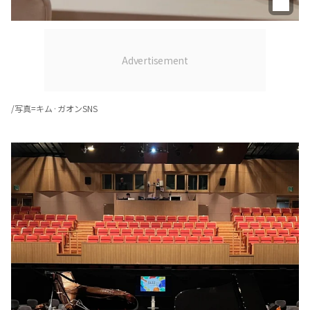
/写真=キム·ガオンSNS