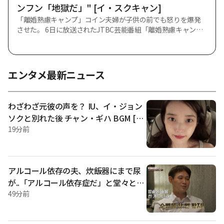
ンフン「地獄だ」" [イ・スクキャン]
「離婚熟慮キャンプ」コイン夫婦が子供の前でも怒りを爆発
させた。 6日に放送されたJTBC芸能番組「離婚熟慮キャン
プ」では23期「コイン夫婦」の家事調査と相談ソリューショ
ンが進行された。 この日ソ·ジャンフンはコイン夫婦に対して
「夫が借金をしたことは誤りだったが、いくらそうだとして
も(妻を)常識的に理解するのは難しい」と話した。 続いた映像
エンタメ最新ニュース
では、子供たちの前で暴言を続ける夫婦の姿が描かれた。 4歳
の第一子は母親が近づくと後ずさりして「やめて」と言っ
た。 これに対しソ·ジャンフンは「子供が怖がる。 お母さん
わざわざ元彼の声を？ IU、イ・ジョン
を」と残念がった。 夫は「子供の前でそんなひどいことを言
ソクと別れた後 チャン・ギハ BGM [総
わないでほしい。 「お前のお父さんはゴミだ」こんな話もす
合]
19分前
る。 少なくとも妻が赤ちゃんの前でそんなことをしないでほ
しい」と話した。 しかし、夫も子供の前で爆発する姿を見せ
た。 ソ·ジャンフンは「地獄だ」と話し、子供は夫婦の姿を真
似までした。 また、子供はチック症状がひどくなったと伝え
られた。 妻は「映像を見て分かった。 子供が私に「するな」
アルコール依存の夫、炊飯器にまで尿
と言うのを。 後悔している」と述べた。
が..「アルコール依存症だ」と堂々と
[イ·スクキャン★夜TView]
49分前