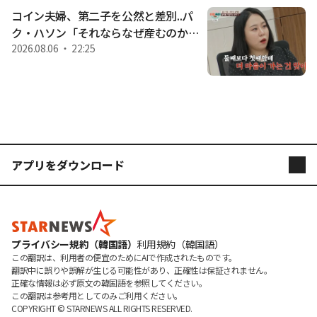
コイン夫婦、第二子を公然と差別..パ
ク・ハソン「それならなぜ産むのか」
怒り [イ・スクキャンビョルビョルTV]
2026.08.06 ・ 22:25
アプリをダウンロード
STARNEWS
STARPOLL
プライバシー規約（韓国語）
利用規約（韓国語）
この翻訳は、利用者の便宜のためにAIで作成されたものです。

翻訳中に誤りや誤解が生じる可能性があり、正確性は保証されません。

正確な情報は必ず原文の韓国語を参照してください。

この翻訳は参考用としてのみご利用ください。
COPYRIGHT © 
STARNEWS
 ALL RIGHTS RESERVED.