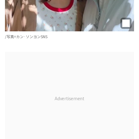
/写真=カン·ソンヨンSNS