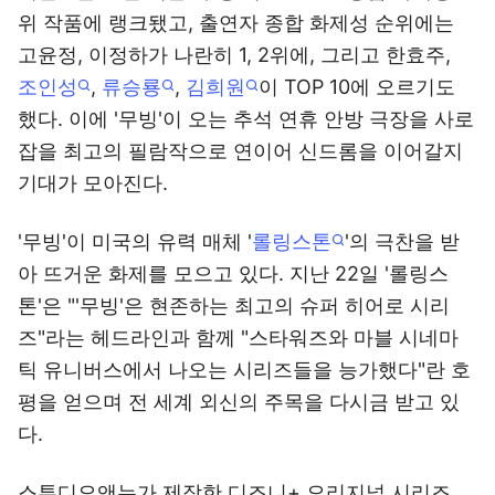
위 작품에 랭크됐고, 출연자 종합 화제성 순위에는
고윤정, 이정하가 나란히 1, 2위에, 그리고 한효주,
조인성
,
류승룡
,
김희원
이 TOP 10에 오르기도
했다. 이에 '무빙'이 오는 추석 연휴 안방 극장을 사로
잡을 최고의 필람작으로 연이어 신드롬을 이어갈지
기대가 모아진다.
'무빙'이 미국의 유력 매체 '
롤링스톤
'의 극찬을 받
아 뜨거운 화제를 모으고 있다. 지난 22일 '롤링스
톤'은 "'무빙'은 현존하는 최고의 슈퍼 히어로 시리
즈"라는 헤드라인과 함께 "스타워즈와 마블 시네마
틱 유니버스에서 나오는 시리즈들을 능가했다"란 호
평을 얻으며 전 세계 외신의 주목을 다시금 받고 있
다.
스튜디오앤뉴가 제작한 디즈니+ 오리지널 시리즈