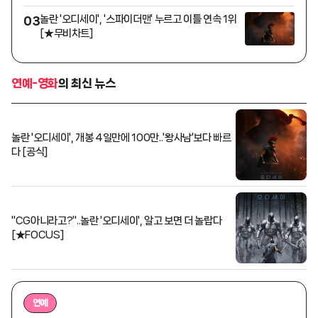
놀란 '오디세이', '스파이더맨' 누르고 이틀 연속 1위
03
[★무비차트]
연예-영화
의 최신 뉴스
놀란 '오디세이', 개봉 4일만에 100만..'왕사남'보다 빠르
다 [공식]
"CG아니라고?"..놀란 '오디세이', 알고 보면 더 놀랍다
[★FOCUS]
연예