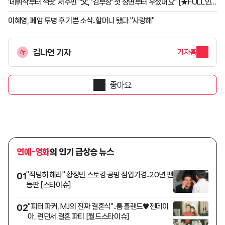
'데뷔작부터 잭팟' 서수민 "父, '김부장' 첫 장면부터 우셨어요" [★FULL인
터뷰]
이혜영, 폐암 투병 후 기쁜 소식..할머니 됐다 "사랑해"
김나연 기자
기자홈
좋아요
연예-영화
의 인기 급상승 뉴스
"적당히 해라" 황정민 스토킹 공방 점입가경..20년 팬
01
등판 [스타이슈]
"피터 파커, MJ의 진짜 결혼식"..톰 홀랜드♥젠데이
02
아, 런던서 결혼 파티 [월드스타이슈]