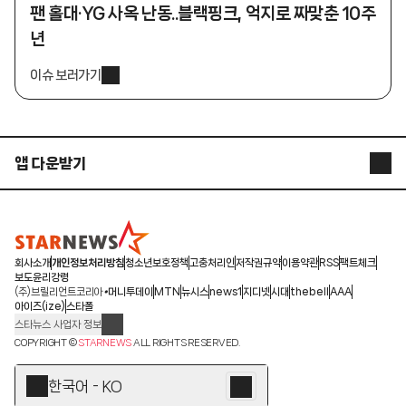
팬 홀대·YG 사옥 난동..블랙핑크, 억지로 짜맞춘 10주
년
이슈 보러가기
앱 다운받기
STARNEWS APP
STARPOLL
회사소개
개인정보처리방침
청소년보호정책
고충처리인
저작권규약
이용약관
RSS
팩트체크
보도윤리강령
(주)브릴리언트코리아
머니투데이
MTN
뉴시스
news1
지디넷
시대
thebell
AAA
아이즈(ize)
스타폴
스타뉴스 사업자 정보
주소: 서울시 종로구 청계천로 11(서린동, 청계한국빌딩)
COPYRIGHT ©
STARNEWS
ALL RIGHTS RESERVED.
발행인/편집인: 박준철
청소년 보호책임자: 문완식
한국어 - KO
등록번호:서울 아01055
등록일:2009.12.10