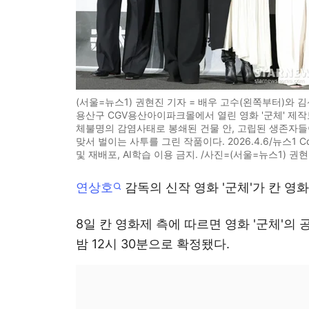
(서울=뉴스1) 권현진 기자 = 배우 고수(왼쪽부터)와 김
용산구 CGV용산아이파크몰에서 열린 영화 '군체' 제작
체불명의 감염사태로 봉쇄된 건물 안, 고립된 생존자들
맞서 벌이는 사투를 그린 작품이다. 2026.4.6/뉴스1 Copyrig
및 재배포, AI학습 이용 금지. /사진=(서울=뉴스1) 권
연상호
감독의 신작 영화 '군체'가 칸 영화
8일 칸 영화제 측에 따르면 영화 '군체'의 
밤 12시 30분으로 확정됐다.