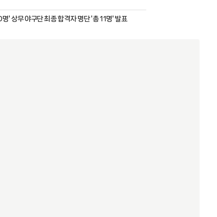
0명' 상무 야구단 최종 합격자 명단 '총 11명' 발표