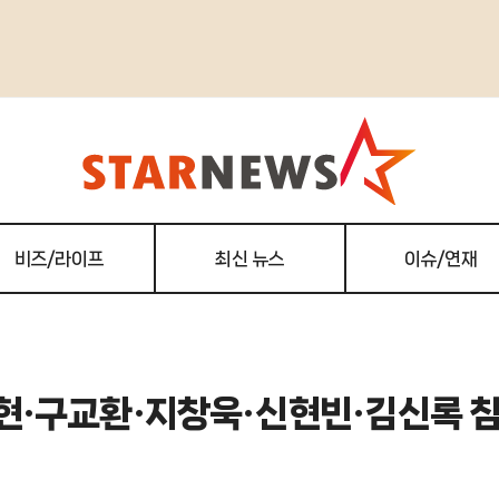
비즈/라이프
최신 뉴스
이슈/연재
전지현·구교환·지창욱·신현빈·김신록 참