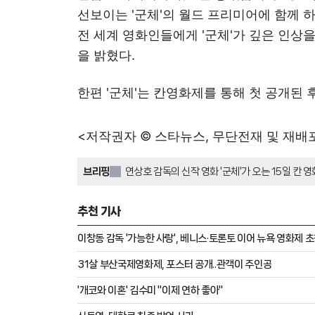
선보이는 '군체'의 월드 프리미어에 함께 
전 세계 영화인들에게 '군체'가 깊은 인상
을 밝혔다.
한편 '군체'는 칸영화제를 통해 첫 공개된 후
<저작권자 © 스타뉴스, 무단전재 및 재배
브리핑
연상호 감독의 신작 영화 '군체'가 오는 15일 칸
감독과 주연 배우 전지현, 구교환, 지창욱, 신현빈
사에 참석할 예정이다. '군체'는 정체불명의 감염
추천 기사
감염자들에 맞서는 내용을 담고 있으며, 칸영화제
들의 관심이 쏟아질 것으로 예상된다.
이창동 감독 '가능한 사랑', 베니스·토론토 이어 뉴욕 영화제 
31살 부산국제영화제, 포스터 공개..관객이 주인공
'개코와 이혼' 김수미 "이제 연하 좋아"