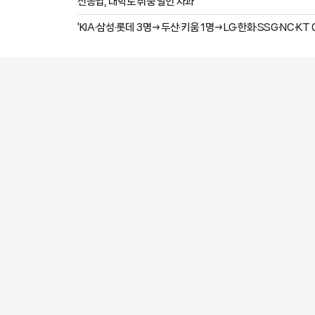
신동엽, 대학로 취중 발언 사과
'KIA·삼성·롯데 3명→두산·키움 1명→LG·한화·SSG·NC·KT 