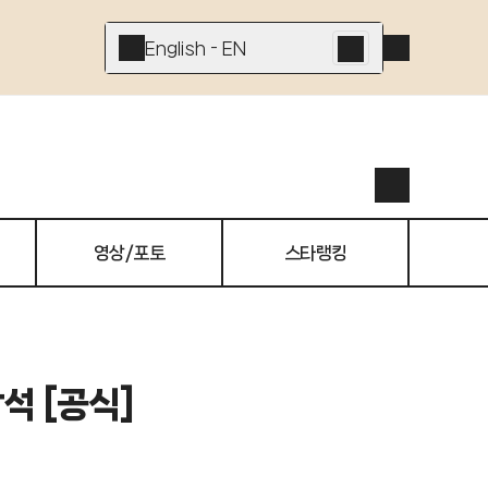
English - EN
영상/포토
스타랭킹
석 [공식]