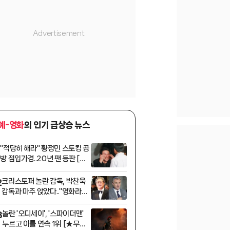
예-영화
의 인기 급상승 뉴스
"적당히 해라" 황정민 스토킹 공
1
방 점입가경..20년 팬 등판 [스
타이슈]
크리스토퍼 놀란 감독, 박찬욱
2
감독과 마주 앉았다.."영화라는
예술"
놀란 '오디세이', '스파이더맨'
3
누르고 이틀 연속 1위 [★무비