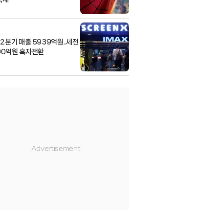
 2분기 매출 5939억원..세전
90억원 흑자전환