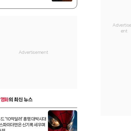
차트]
-영화
의 최신 뉴스
드 '10억달러' 흥행 대박시대
..스파이더맨은 신기록 세우며
축제