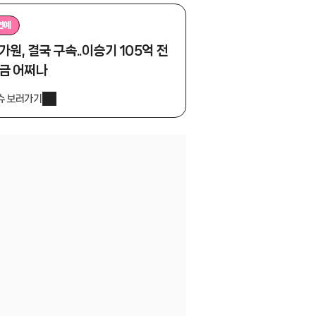
연예
가원, 결국 구속..이승기 105억 전
금 어쩌나
슈 보러가기