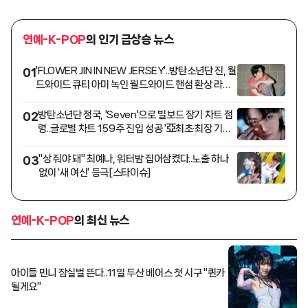
연예-K-POP
의 인기 급상승 뉴스
'FLOWER JIN IN NEW JERSEY'..방탄소년단 진, 월
01
드와이드 큐티 아미 녹인 월드와이드 핸섬 환상 라이
브
방탄소년단 정국, 'Seven'으로 빌보드 장기 차트 점
02
령..글로벌 차트 159주 진입 성공 '亞최초·최장 기록
경신'
"상 줘야 돼" 최예나, 워터밤 집어삼켰다..노출 하나
03
없이 '새 여신' 등극[스타이슈]
연예-K-POP
의 최신 뉴스
아이들 민니 잠실벌 뜬다..11일 두산 베어스 첫 시구 "퀸카
될게요"