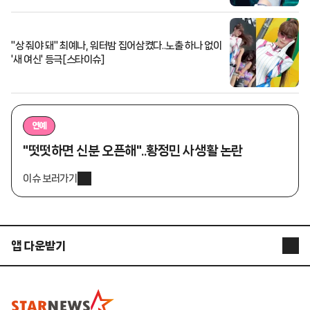
"상 줘야 돼" 최예나, 워터밤 집어삼켰다..노출 하나 없이
'새 여신' 등극[스타이슈]
연예
"떳떳하면 신분 오픈해"..황정민 사생활 논란
이슈 보러가기
앱 다운받기
STARNEWS APP
STARPOLL