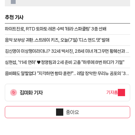
추천 기사
하이트진로, RTD 토마토·레몬·수박 '테라 스파클링' 3종 선봬
음악 보부상 귀환..스트레이 키즈, 오늘(7일) '디스 앤드 댓' 발매
김신영이 이상형이라더니? 32세 박서진, 28세 미녀 개그우먼 황혜선과 러
브라인 [살림남][★밤TV]
심현섭, '11세 연하' ♥정영림과 2세 준비 고충 "하루에 8번 하다가 기절"
음바페도 얄짤없다 "지각하면 왕따 훈련!"... 레알 장악한 무리뉴 공포의 '3대
금지령' 실시 "식사도 통제"
김미화 기자
기자홈
좋아요