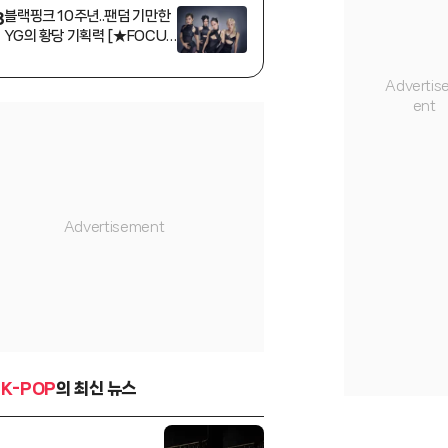
블랙핑크 10주년..팬덤 기만한
3
YG의 황당 기획력 [★FOCU
S]
K-POP
의 최신 뉴스