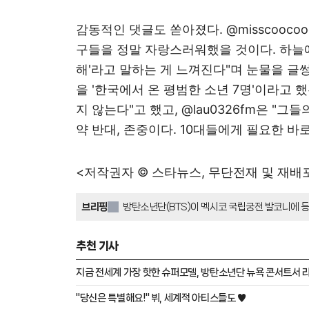
감동적인 댓글도 쏟아졌다. @misscooco
구들을 정말 자랑스러워했을 것이다. 하늘에
해'라고 말하는 게 느껴진다"며 눈물을 글썽였다
을 '한국에서 온 평범한 소년 7명'이라고 
지 않는다"고 했고, @lau0326fm은 "그
약 반대, 존중이다. 10대들에게 필요한 바로
<저작권자 © 스타뉴스, 무단전재 및 재배
브리핑
방탄소년단(BTS)이 멕시코 국립궁전 발코니에 등
면서 큰 충격을 주었다. 팬과 일반 대중은 BTS의 
라고 평가했다. 특히 멕시코에서 5만 명의 인파가 
추천 기사
로벌한 영향력을 인정했다.
지금 전세계 가장 핫한 슈퍼모델, 방탄소년단 뉴욕 콘서트서 라이
"당신은 특별해요!" 뷔, 세계적 아티스들도 ♥