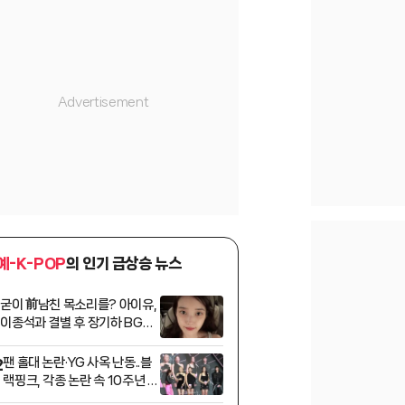
예-K-POP
의 인기 급상승 뉴스
굳이 前남친 목소리를? 아이유,
1
이종석과 결별 후 장기하 BGM
[종합]
팬 홀대 논란·YG 사옥 난동..블
2
랙핑크, 각종 논란 속 10주년 완
전체 행사 [종합]