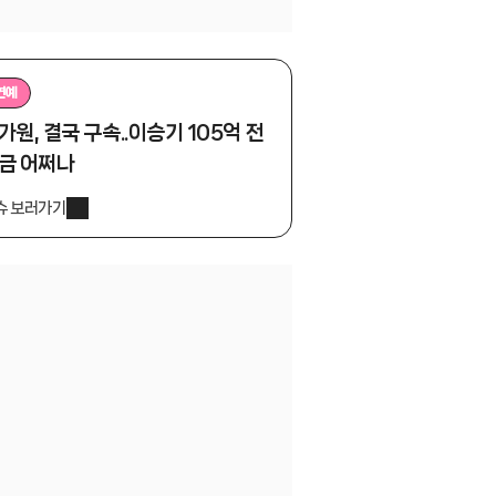
연예
가원, 결국 구속..이승기 105억 전
금 어쩌나
슈 보러가기