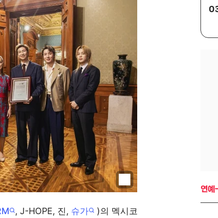
0
연예-
RM
, J-HOPE, 진,
슈가
)의 멕시코