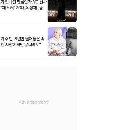
가 엇나간 팬심인가..YG 신사
프채 테러' 20대女 정체 [종
 가수 던, 3년만 털어놓은 속
"단 한 사람에게만 닿더라도"