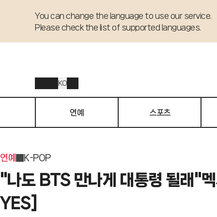
You can change the language to use our service. 

Please check the list of supported languages.
KO
연예
스포츠
연예
K-POP
"나도 BTS 만나게 대통령 될래"멕
YES]