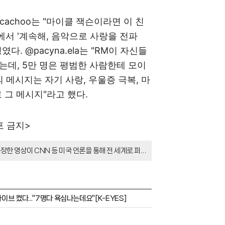
ocachoo는 "마이클 잭슨이라면 이 친
서 '계속해, 음악으로 사랑을 전파
. @pacyna.ela는 "RM이 자신들
했는데, 5만 명은 평범한 사람한테 모이
들의 메시지는 자기 사랑, 우울증 극복, 마
 그 메시지"라고 했다.
포 금지>
장한 영상이 CNN 등 미국 언론을 통해 전 세계로 퍼지
인기를 비틀즈, 마이클 잭슨, 교황 이후 처음 보는 광경이
모인 것에 대해 많은 이들이 놀라움을 표하며 BTS의 글
브 켰다..."7명다 욕심나는데요"[K-EYES]