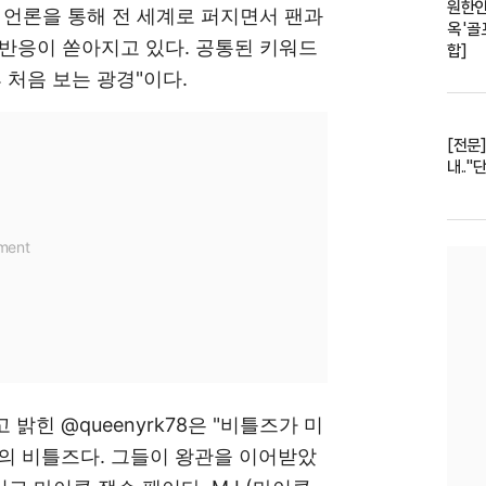
원한인
 언론을 통해 전 세계로 퍼지면서 팬과
옥 '골
반응이 쏟아지고 있다. 공통된 키워드
합]
후 처음 보는 광경"이다.
[전문]
내..
밝힌 @queenyrk78은 "비틀즈가 미
대의 비틀즈다. 그들이 왕관을 이어받았