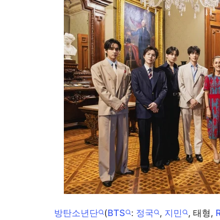
방탄소년단
(
BTS
:
정국
,
지민
, 태형,