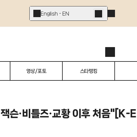
English - EN
영상/포토
스타랭킹
잭슨·비틀즈·교황 이후 처음"[K-E