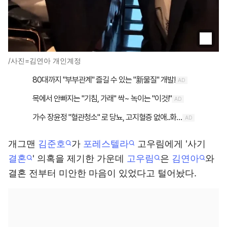
/사진=김연아 개인계정
개그맨
김준호
가
포레스텔라
고우림에게 '사기
결혼
' 의혹을 제기한 가운데
고우림
은
김연아
와
결혼 전부터 미안한 마음이 있었다고 털어놨다.