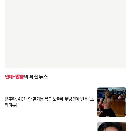
연예-방송
의 최신 뉴스
온주완, 40대 안 믿기는 복근 노출에 ♥방민아 반응 [스
타이슈]