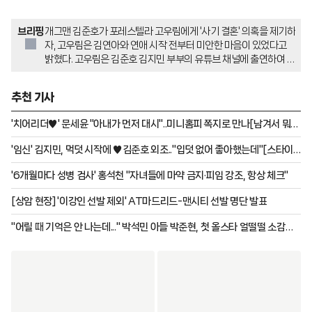
브리핑
개그맨 김준호가 포레스텔라 고우림에게 '사기 결혼' 의혹을 제기하
자, 고우림은 김연아와 연애 시작 전부터 미안한 마음이 있었다고
밝혔다. 고우림은 김준호 김지민 부부의 유튜브 채널에 출연하여 결
혼 4년차임을 언급했고, 김준호는 고우림이 김연아를 두고 군대에
간 것을 '사기 결혼'이라고 농담했다. 이에 고우림은 연애 시작부터
추천 기사
군대 이야기를 했고 김연아가 흔쾌히 이해해 줬으며, 김연아의 차분
하고 검소한 모습에 결혼을 확신했다고 말했다.
'치어리더♥' 문세윤 "아내가 먼저 대시"..미니홈피 쪽지로 만나[남겨서 뭐하
게]
'임신' 김지민, 먹덧 시작에 ♥김준호 외조.."입덧 없어 좋아했는데"[스타이
슈]
'6개월마다 성병 검사' 홍석천 "자녀들에 마약 금지·피임 강조, 항상 체크"
[상암 현장] '이강인 선발 제외' AT마드리드-맨시티 선발 명단 발표
"어릴 때 기억은 안 나는데..." 박석민 아들 박준현, 첫 올스타 얼떨떨 소감→
최형우와 '15년 전 포옹' 감동 재현