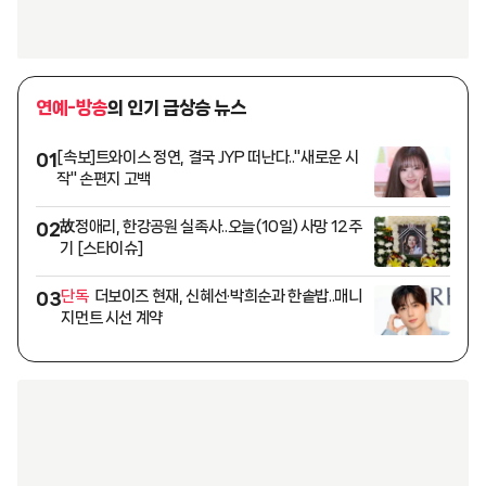
연예-방송
의 인기 급상승 뉴스
[속보]트와이스 정연, 결국 JYP 떠난다.."새로운 시
01
작" 손편지 고백
故정애리, 한강공원 실족사..오늘(10일) 사망 12주
02
기 [스타이슈]
단독
더보이즈 현재, 신혜선·박희순과 한솥밥..매니
03
지먼트 시선 계약