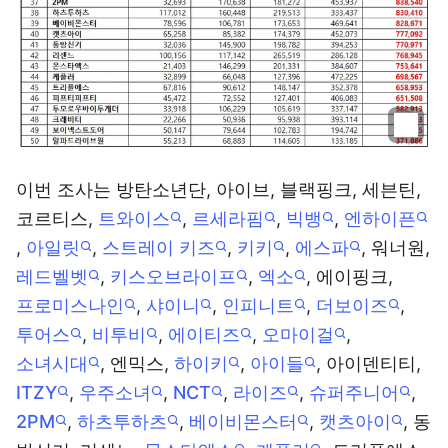
이번 조사는 방탄소년단, 아이브, 블랙핑크, 세븐틴,
코르티스,
트와이스
,
르세라핌
,
빅뱅
,
엔하이픈
,
아일릿
,
스트레이 키즈
,
키키
,
에스파
, 워너원,
레드벨벳
,
키스오브라이프
,
엑소
, 에이핑크,
프로미스나인
,
샤이니
,
인피니트
,
더보이즈
,
투어스
,
비투비
,
에이티즈
,
오마이걸
,
소녀시대
, 엔믹스,
하이키
,
아이들
, 아이덴티티,
ITZY
,
우주소녀
,
NCT
,
라이즈
,
슈퍼주니어
,
2PM
,
하츠투하츠
,
베이비몬스터
,
캣츠아이
, 동