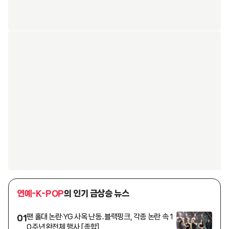
연예-K-POP
의 인기 급상승 뉴스
팬 홀대 논란·YG 사옥 난동..블랙핑크, 각종 논란 속 1
01
0주년 완전체 행사 [종합]