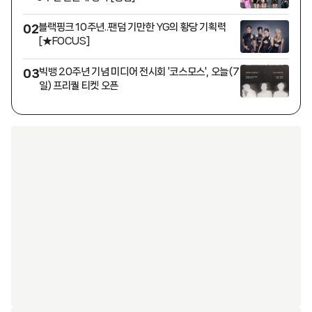
블랙핑크 10주년..팬덤 기만한 YG의 황당 기획력
02
[★FOCUS]
빅뱅 20주년 기념 미디어 전시회 '코스모스', 오늘(7
03
일) 프리퀄 티켓 오픈