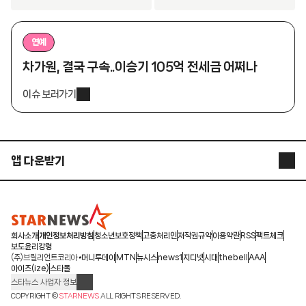
연예
차가원, 결국 구속..이승기 105억 전세금 어쩌나
이슈 보러가기
앱 다운받기
STARNEWS APP
STARPOLL
회사소개
개인정보처리방침
청소년보호정책
고충처리인
저작권규약
이용약관
RSS
팩트체크
보도윤리강령
(주)브릴리언트코리아
머니투데이
MTN
뉴시스
news1
지디넷
시대
thebell
AAA
아이즈(ize)
스타폴
스타뉴스 사업자 정보
주소: 서울시 종로구 청계천로 11(서린동, 청계한국빌딩)
COPYRIGHT ©
STARNEWS
ALL RIGHTS RESERVED.