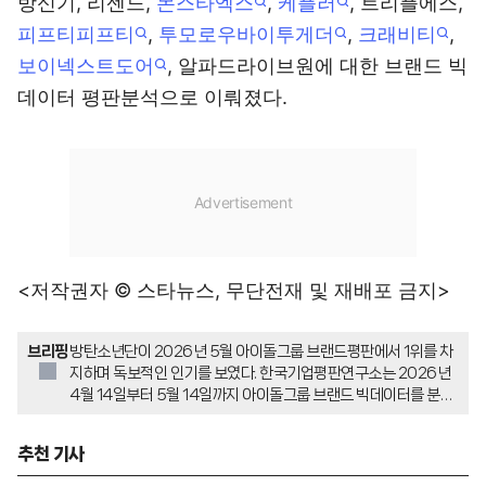
방신기, 리센느,
몬스타엑스
,
케플러
, 트리플에스,
피프티피프티
,
투모로우바이투게더
,
크래비티
,
보이넥스트도어
, 알파드라이브원에 대한 브랜드 빅
데이터 평판분석으로 이뤄졌다.
<저작권자 © 스타뉴스, 무단전재 및 재배포 금지>
브리핑
방탄소년단이 2026년 5월 아이돌그룹 브랜드평판에서 1위를 차
지하며 독보적인 인기를 보였다. 한국기업평판연구소는 2026년
4월 14일부터 5월 14일까지 아이돌그룹 브랜드 빅데이터를 분석
했으며, 2위는 아이브, 3위는 블랙핑크로 나타났다. 방탄소년단은
링크분석에서 '떼창하다, 공연하다, 기록하다'가 높게 나왔고, 키워
추천 기사
드 분석에서는 '아미, 멕시코 콘서트, 아리랑'이 높게 나왔다.