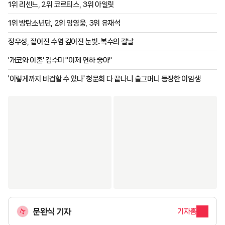
1위 리센느, 2위 코르티스, 3위 아일릿
1위 방탄소년단, 2위 임영웅, 3위 유재석
정우성, 짙어진 수염 깊어진 눈빛..복수의 칼날
'개코와 이혼' 김수미 "이제 연하 좋아"
'이렇게까지 비겁할 수 있나' 청문회 다 끝나니 슬그머니 등장한 이임생
문완식 기자
기자홈