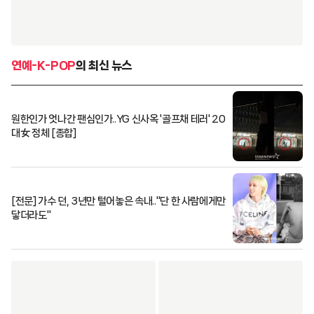
연예-K-POP
의 최신 뉴스
원한인가 엇나간 팬심인가..YG 신사옥 '골프채 테러' 20
대女 정체 [종합]
[전문] 가수 던, 3년만 털어놓은 속내.."단 한 사람에게만
닿더라도"