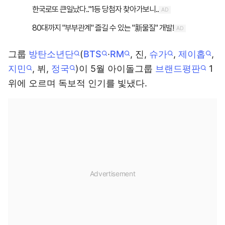
그룹
방탄소년단
(
BTS
·
RM
, 진,
슈가
,
제이홉
,
지민
, 뷔,
정국
)이 5월 아이돌그룹
브랜드평판
1
위에 오르며 독보적 인기를 빛냈다.