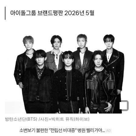
아이돌그룹 브랜드평판 2026년 5월
방탄소년단(BTS) /사진=빅히트 뮤직(하이브)