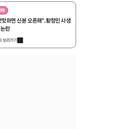
연예
떳떳하면 신분 오픈해"..황정민 사생
 논란
슈 보러가기