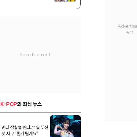
신' 등극[스타이슈]
K-POP
의 최신 뉴스
 민니 잠실벌 뜬다..11일 두산
 첫 시구 "퀸카 될게요"