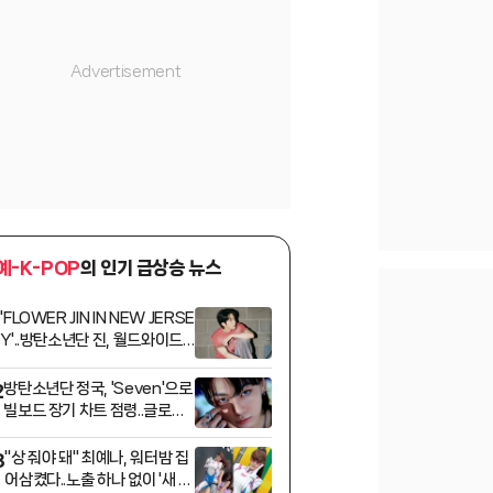
예-K-POP
의 인기 급상승 뉴스
'FLOWER JIN IN NEW JERSE
1
Y'..방탄소년단 진, 월드와이드
큐티 아미 녹인 월드와이드 핸섬
환상 라이브
방탄소년단 정국, 'Seven'으로
2
빌보드 장기 차트 점령..글로벌
차트 159주 진입 성공 '亞최초·
최장 기록 경신'
"상 줘야 돼" 최예나, 워터밤 집
3
어삼켰다..노출 하나 없이 '새 여