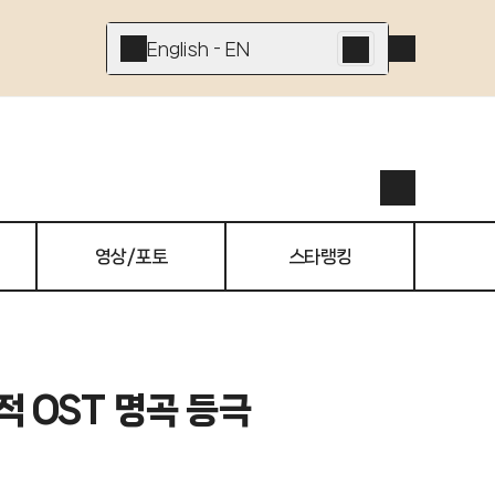
English - EN
영상/포토
스타랭킹
 OST 명곡 등극