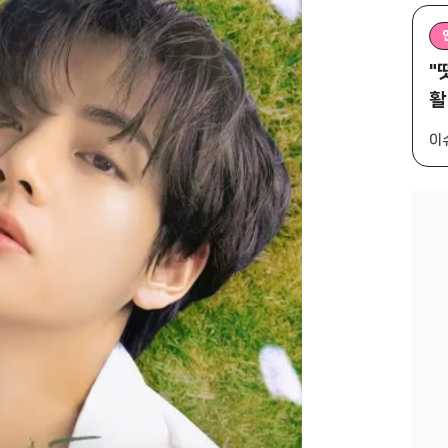
"
활
이