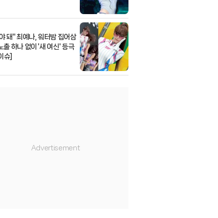
줘야 돼" 최예나, 워터밤 집어삼
노출 하나 없이 '새 여신' 등극
이슈]