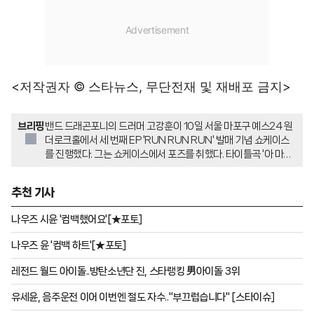
<저작권자 © 스타뉴스, 무단전재 및 재배포 금지>
브리핑
밴드 드래곤포니의 드러머 고강훈이 10일 서울 마포구 예스24 원
더로크홀에서 세 번째 EP 'RUN RUN RUN' 발매 기념 쇼케이스
를 진행했다. 그는 쇼케이스에서 포즈를 취했다. 타이틀곡 '아 마음
대로 다 된다!'는 세상의 기준이 아닌 자신답게 살아가려는 청춘의
외침을 담은 곡이다.
추천 기사
나우즈 시윤 '컴백했어요'[★포토]
나우즈 윤 '컴백 하트'[★포토]
레전드 월드 아이돌..방탄소년단 진, 스타랭킹 男아이돌 3위
유세윤, 음주운전 이어 이번엔 절도 자수.."부끄럽습니다" [스타이슈]