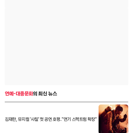
연예-대중문화
의 최신 뉴스
김재한, 뮤지컬 '사칠' 첫 공연 호평.."연기 스펙트럼 확장"