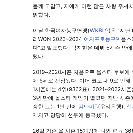
들께 고맙고, 저에게 이런 많은 사랑 주셔
밝혔다.
이날 한국여자농구연맹(
WKBL
)은 "지
리WON 2023~2024
여자프로농구
올스타
다"고 발표했다. 박지현은 데뷔 6시즌 만에
됐다.
2019~2020시즌 처음으로 올스타 후보에
체 5위로 선정됐다. 이어 코로나19로 인해
1시즌에는 4위(9362표), 2021~2022시
3년 만에 올스타 게임이 열렸던 지난 시즌에
승한 그는 1년 만에
김단비
(우리은행),
신
제치고 당당히 선두에 등극했다.
26일 기준 올 시즌 15게임에 나와 평균 36