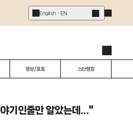
English - EN
영상/포토
스타랭킹
이야기인줄만 알았는데..."