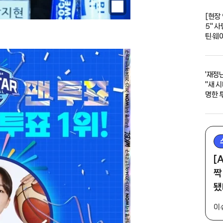
[현장
5" 사
틴·웨
'재정난
"새 시
명한 
[
짝
됐
이