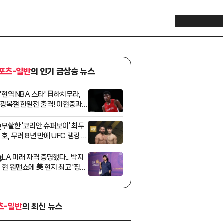
포츠-일반
의 인기 급상승 뉴스
'현역 NBA 스타' 日하치무라,
1
광복절 한일전 출격! 이현중과
맞대결 전망
부활한 '코리안 슈퍼보이' 최두
2
호, 무려 8년 만에 UFC 랭킹 재
진입 도전... 15위 핏불과 맞대
결
LA 미래 자격 증명했다... 박지
3
현 원맨쇼에 美 현지 최고 '평점
A'
츠-일반
의 최신 뉴스