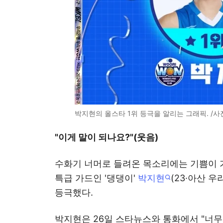
박지현의 올스타 1위 등극을 알리는 그래픽. /사
"이게 말이 되나요?"(웃음)
수화기 너머로 들려온 목소리에는 기쁨이 
특급 가드인 '댕댕이'
박지현
(23·아산 
등극했다.
박지현은 26일 스타뉴스와 통화에서 "너