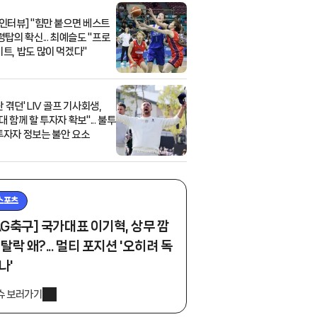
 인터뷰] "힘만 붙으면 베스트
령탑의 확신... 최예슬도 "프로
이트, 밥도 많이 먹겠다"
 겪던' LIV 골프 기사회생,
대 함께 할 투자자 확보"... 불투
투자자 정보는 불안 요소
스포츠
AG축구] 국가대표 이기혁, 상무 깜
 탈락 왜?... 멀티 포지션 '오히려 독
나'
슈 보러가기