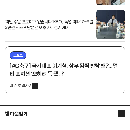
'이번 주말 프로야구 없습니다' KBO, '폭염 여파' 7~9일
3연전 취소→당분간 오후 7시 경기 개시
스포츠
[AG축구] 국가대표 이기혁, 상무 깜짝 탈락 왜?... 멀
티 포지션 '오히려 독 됐나'
이슈 보러가기
앱 다운받기
STARNEWS APP