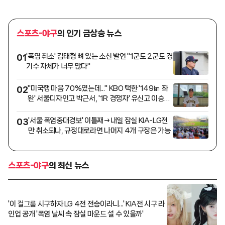
스포츠-야구
의 인기 급상승 뉴스
'폭염 취소' 김태형 뼈 있는 소신 발언 "1군도 2군도 경
01
기수 자체가 너무 많다"
"미국행 마음 70%였는데..." KBO 택한 '149㎞ 좌
02
완' 서울디자인고 박근서, '1R 경쟁자' 유신고 이승원
과 맞대결 꿈꾼다 [인터뷰]
'서울 폭염중대경보' 이틀째→내일 잠실 KIA-LG전
03
만 취소되나, 규정대로라면 나머지 4개 구장은 가능
스포츠-야구
의 최신 뉴스
'이 걸그룹 시구하자 LG 4전 전승이라니...' KIA전 시구 라
인업 공개 '폭염 날씨 속 잠실 마운드 설 수 있을까'