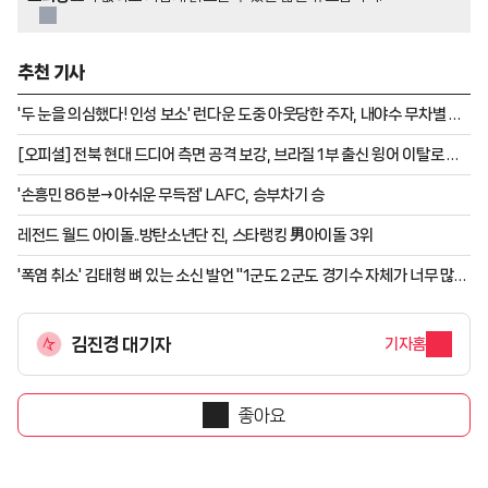
추천 기사
'두 눈을 의심했다! 인성 보소' 런다운 도중 아웃당한 주자, 내야수 무차별 폭
행→무기한 출장정지
[오피셜] 전북 현대 드디어 측면 공격 보강, 브라질 1부 출신 윙어 이탈로 영
입
'손흥민 86분→아쉬운 무득점' LAFC, 승부차기 승
레전드 월드 아이돌..방탄소년단 진, 스타랭킹 男아이돌 3위
'폭염 취소' 김태형 뼈 있는 소신 발언 "1군도 2군도 경기수 자체가 너무 많
다"
김진경 대기자
기자홈
좋아요