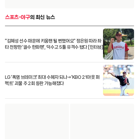
스포츠-야구
의 최신 뉴스
"김혜성 선수 때문에 키움팬 될 뻔했어요" 정은원 따라 좌
타 전향한 '골수 한화팬', 덕수고 5툴 유격수 됐다 [인터뷰]
LG '폭염 브레이크' 최대 수혜자 되나→'KBO 21아웃 퍼
펙트' 괴물 주 2회 등판 가능해졌다