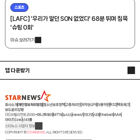
스포츠
[LAFC] '우리가 알던 SON 없었다' 68분 뛰며 침묵
'슈팅 0회'
이슈 보러가기
앱 다운받기
STARNEWS APP
STARPOLL
회사소개
개인정보처리방침
청소년보호정책
고충처리인
저작권규약
이용약관
RSS
팩트체크
보도윤리강령
(주)브릴리언트코리아
머니투데이
MTN
뉴시스
news1
지디넷
시대
thebell
AAA
아이즈(ize)
스타폴
스타뉴스 사업자 정보
주소: 서울시 종로구 청계천로 11(서린동, 청계한국빌딩)
COPYRIGHT ©
STARNEWS
ALL RIGHTS RESERVED.
발행인/편집인: 박준철