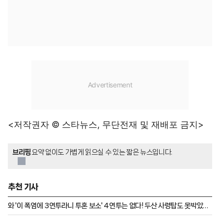
<저작권자 © 스타뉴스, 무단전재 및 재배포 금지>
브리핑
요약 없이도 가볍게 읽으실 수 있는 짧은 뉴스입니다.
추천 기사
와 '이 폭염에 3연투라니 투혼 보소' 4연투는 없다! 두산 사령탑도 못박았
다... 김대한 리드오프 전격 배치 'LG전 선발 라인업 공개'