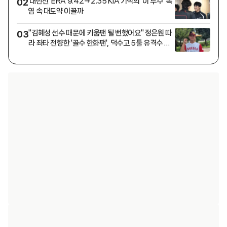
'대반전' ERA 9.42→2.35 KIA 기적의 '이 투수' 폭
02
염 속 대도약 이끌까
"김혜성 선수 때문에 키움팬 될 뻔했어요" 정은원 따
03
라 좌타 전향한 '골수 한화팬', 덕수고 5툴 유격수 됐
다 [인터뷰]