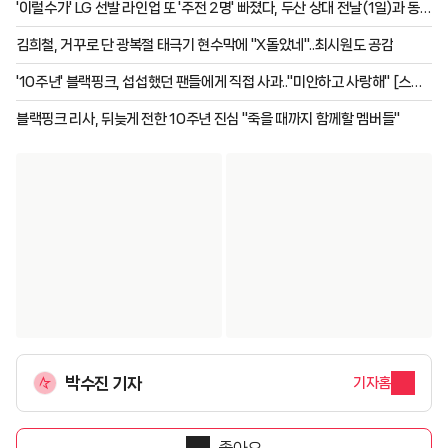
'이럴수가' LG 선발 라인업 또 '주전 2명' 빠졌다, 두산 상대 전날(1일)과 동
일 [잠실 현장]
김희철, 거꾸로 단 광복절 태극기 현수막에 "X돌았네"..최시원도 공감
'10주년' 블랙핑크, 섭섭했던 팬들에게 직접 사과.."미안하고 사랑해" [스타
이슈]
블랙핑크 리사, 뒤늦게 전한 10주년 진심 "죽을 때까지 함께할 멤버들"
박수진 기자
기자홈