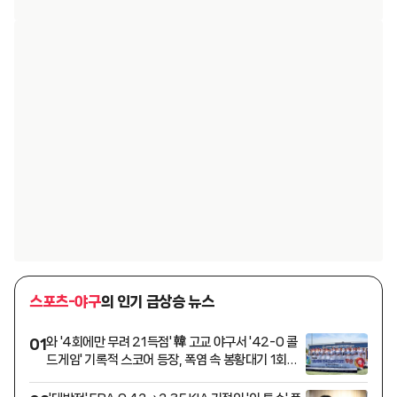
스포츠-야구
의 인기 급상승 뉴스
와 '4회에만 무려 21득점' 韓 고교 야구서 '42-0 콜
01
드게임' 기록적 스코어 등장, 폭염 속 봉황대기 1회전
실력차 절감