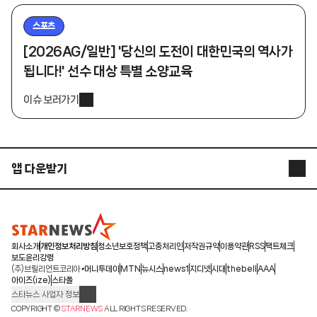
스포츠
[2026AG/일반] '당신의 도전이 대한민국의 역사가
됩니다!' 선수 대상 특별 소양교육
이슈 보러가기
앱 다운받기
STARNEWS APP
STARPOLL
회사소개
개인정보처리방침
청소년보호정책
고충처리인
저작권규약
이용약관
RSS
팩트체크
보도윤리강령
(주)브릴리언트코리아
머니투데이
MTN
뉴시스
news1
지디넷
시대
thebell
AAA
아이즈(ize)
스타폴
스타뉴스 사업자 정보
주소: 서울시 종로구 청계천로 11(서린동, 청계한국빌딩)
COPYRIGHT ©
STARNEWS
ALL RIGHTS RESERVED.