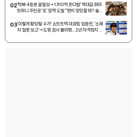
'턱뼈 4등분 골절상→1310억 돈다발' 역대급 파이
02
트머니 주인공 '또' 깜짝 도발 "펀치 맞았을 때? 솔직
히..."
'이렇게 황당할 수가' 쇼트트랙 대표팀 임종언, '소재
03
지 잘못 보고'→도핑 검사 불이행... 2년 자격정지 위
기