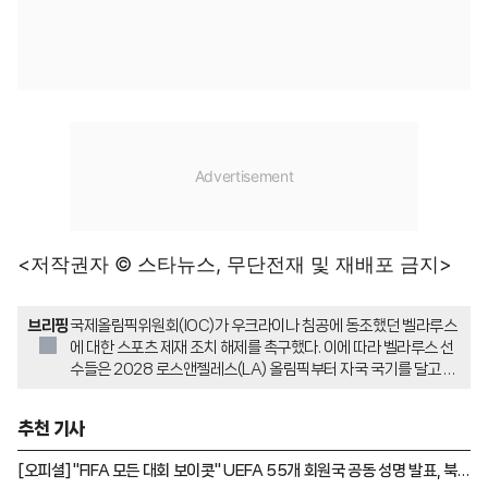
<저작권자 © 스타뉴스, 무단전재 및 재배포 금지>
브리핑
국제올림픽위원회(IOC)가 우크라이나 침공에 동조했던 벨라루스
에 대한 스포츠 제재 조치 해제를 촉구했다. 이에 따라 벨라루스 선
수들은 2028 로스앤젤레스(LA) 올림픽부터 자국 국기를 달고 정
상 출전할 수 있게 됐다. 하지만 전쟁 당사국인 러시아에 대한 징계
는 유지되며, 세계육상연맹은 IOC의 권고를 거부하고 제재안을 고
추천 기사
수하겠다고 밝혔다.
[오피셜] "FIFA 모든 대회 보이콧" UEFA 55개 회원국 공동 성명 발표, 북