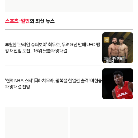
스포츠-일반
의 최신 뉴스
부활한 '코리안 슈퍼보이' 최두호, 무려 8년 만에 UFC 랭
킹 재진입 도전... 15위 핏불과 맞대결
'현역 NBA 스타' 日하치무라, 광복절 한일전 출격! 이현중
과 맞대결 전망