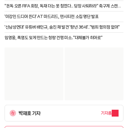
중미도 "FIFA 제안 거부"
"돈독 오른 FIFA 회장, 독재 더는 못 참겠다... 당장 사퇴하라" 축구계 스캔들
'전 세계 발칵'
'이강인 드디어 뜬다' AT 마드리드, 맨시티전 소집 명단 발표
'신남성연대' 유튜버 배인규, 숨진 채 발견 '향년 36세'.."범죄 혐의점 없어"
임영웅, 폭염도 잊게 만드는 청량 건행 미소.."대체불가 히어로"
박재호 기자
기자홈