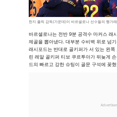
한지 플릭 감독(가운데)이 바르셀로나 선수들의 헹가래를 
바르셀로나는 전반 9분 공격수 마커스 래
제골을 뽑아냈다. 대부분 수비벽 위로 넘기
래시포드는 반대로 골키퍼가 서 있는 왼쪽 
린 레알 골키퍼 티보 쿠르투아가 뒤늦게 손
드의 빠르고 강한 슈팅이 골문 구석에 꽂혔