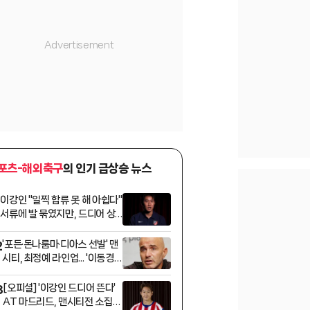
포츠-해외축구
의 인기 급상승 뉴스
이강인 "일찍 합류 못 해 아쉽다"
1
서류에 발 묶였지만, 드디어 상
암서 '7번' 데뷔전... "가장 중요
한 건 팀" 강조
'포든·돈나룸마·디아스 선발' 맨
2
시티, 최정예 라인업... '이동경
스타팅·이승우 벤치' 팀 K리그와
격돌 [상암 현장]
[오피셜] '이강인 드디어 뜬다'
3
AT 마드리드, 맨시티전 소집