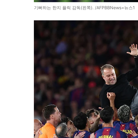
기뻐하는 한지 플릭 감독(왼쪽). /AFPBBNews=뉴스1