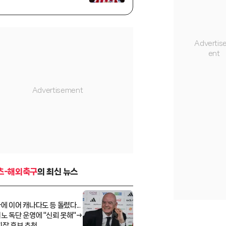
명단 발표... 알바레스·바에나 등
은 제외
츠-해외축구
의 최신 뉴스
에 이어 캐나다도 등 돌렸다...
노 독단 운영에 "신뢰 못해"→
회장 후보 추천