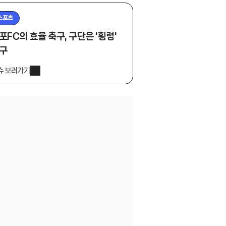
스포츠
포FC의 효율 축구, 구단은 '횡령'
구
슈 보러가기