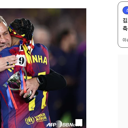
김
축
이