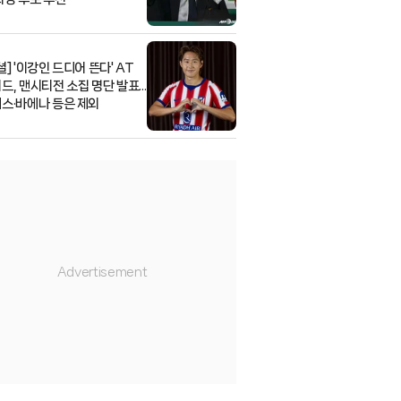
] '이강인 드디어 뜬다' AT
드, 맨시티전 소집 명단 발표...
스·바에나 등은 제외