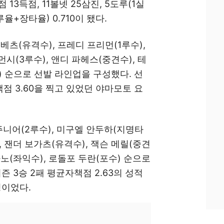
점 13득점, 11볼넷 25삼진, 5도루(1실
출루율+장타율) 0.710이 됐다.
 베츠(유격수), 프레디 프리먼(1루수),
먼시(3루수), 앤디 파헤스(중견수), 테
) 순으로 선발 라인업을 구성했다. 선
책점 3.60을 찍고 있었던 야마모토 요
니어(2루수), 미구엘 안두하(지명타
), 잰더 보가츠(유격수), 잭슨 메릴(중견
아노(좌익수), 로돌포 두란(포수) 순으로
즌 3승 2패 평균자책점 2.63의 성적
킹이었다.