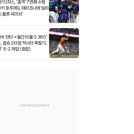
! 다저스, '충격' 7연패 수렁
키 호투에도 애리조나에 덜미
즈 블론 세이브'
연속 안타→월간 타율 0.360'
, 결승 2타점 적시타 폭발! S
ET 5-2 제압 (종합)