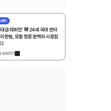
스포츠
역대급 데뷔전' 韓 24세 국대 센터
 이한범, 유럽 명문 완벽히 사로잡
다
슈 보러가기