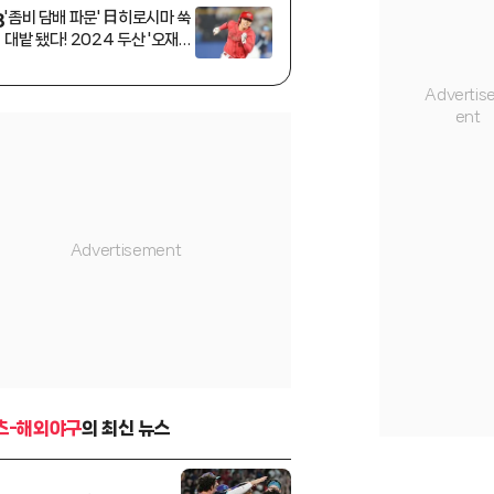
'좀비 담배 파문' 日히로시마 쑥
3
대밭 됐다! 2024 두산 '오재원
사태'와 판박이→팀도 최하위
추락
츠-해외야구
의 최신 뉴스