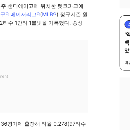
니아주 샌디에이고에 위치한 펫코파크에
야구
메이저리그
(
MLB
) 정규시즌 원
 2타수 1안타 1볼넷을 기록했다. 송성
'
백
았
이
6경기에 출장해 타율 0.278(97타수