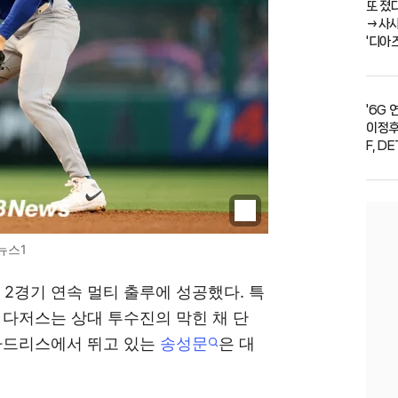
또 졌다
→사사
'디아
'6G 
이정후
F, D
뉴스1
 2경기 연속 멀티 출루에 성공했다. 특
 다저스는 상대 투수진의 막힌 채 단
 파드리스에서 뛰고 있는
송성문
은 대