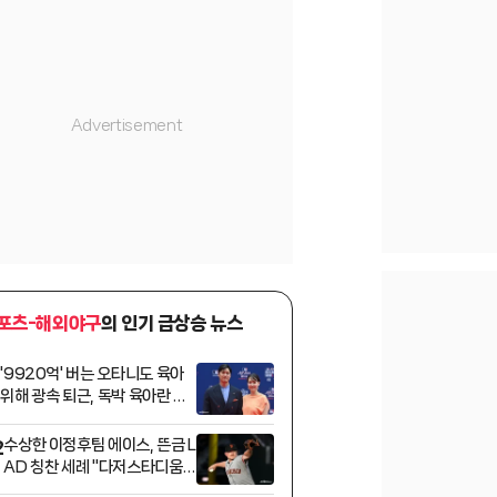
포츠-해외야구
의 인기 급상승 뉴스
'9920억' 버는 오타니도 육아
1
위해 광속 퇴근, 독박 육아란 없
다! 차도 가족 위해 5억 벤틀리
구매→검소함 보소
수상한 이정후팀 에이스, 뜬금 L
2
AD 칭찬 세례 "다저스타디움
서 던지는 건 정말 재밌어"