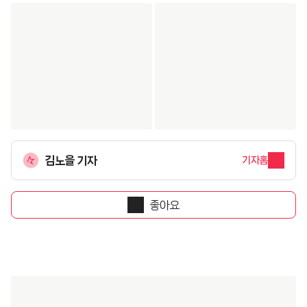
김노을 기자
기자홈
좋아요