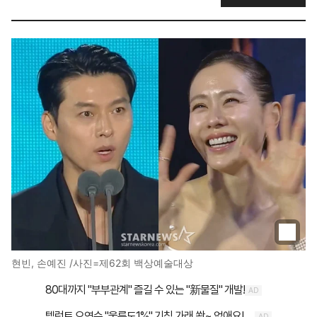
현빈, 손예진 /사진=제62회 백상예술대상