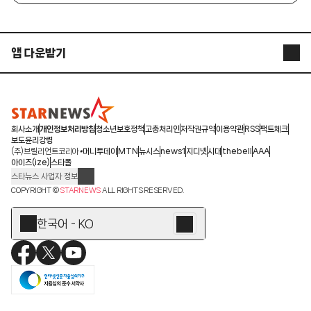
앱 다운받기
STARNEWS APP
STARPOLL
회사소개
개인정보처리방침
청소년보호정책
고충처리인
저작권규약
이용약관
RSS
팩트체크
보도윤리강령
(주)브릴리언트코리아
머니투데이
MTN
뉴시스
news1
지디넷
시대
thebell
AAA
아이즈(ize)
스타폴
스타뉴스 사업자 정보
주소: 서울시 종로구 청계천로 11(서린동, 청계한국빌딩)
COPYRIGHT ©
STARNEWS
ALL RIGHTS RESERVED.
발행인/편집인: 박준철
청소년 보호책임자: 문완식
한국어 - KO
등록번호:서울 아01055
등록일:2009.12.10
제호:스타뉴스
발행일:2009.12.10
전화번호: 02-767-6843ㆍ02-724-0985