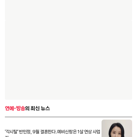
연예-방송
의 최신 뉴스
'각시탈' 반민정, 9월 결혼한다..예비신랑은 1살 연상 사업