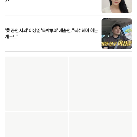
가
'美 공연 사과' 이상준 '독박투어' 재출연.."복수해야 하는
게스트"