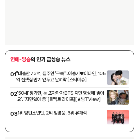
연예-방송
의 인기 급상승 뉴스
"대출만 73억, 집주인 '구속'"..이승기♥이다인, 105
01
억 전셋집 만기 앞두고 날벼락 [스타이슈]
'50세' 장가현, 눈 뜨자마자 BTS 지민 영상에 '좋아
02
요'.."지민앓이 중"[퍼펙트 라이프][★밤TView]
1위 방탄소년단, 2위 임영웅, 3위 유재석
03