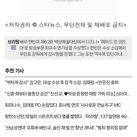
<저작권자 © 스타뉴스, 무단전재 및 재배포 금지>
브리핑
배우 현빈이 제62회 백상예술대상에서 디즈니+ '메이드 인 코리
아'로 방송부문 최우수 연기상을 수상했다. 현빈은 수상 소감에서
우민호 감독에게 감사함을 전했다. 그는 또한 객석에 있던 아내 손
예진과 아들에게 고마움과 사랑을 표현했다.
추천 기사
"벅차게 감사" 김고은, 대상 수상 후 감격 소감..김재원→안은진 축하
"신혼 때부터 꿈꿨던 순간" 진선규, ♥박보경 향한 애정 가득 미소[스타이
슈]
최미나수, 김태호 PD 손잡았다..회사팅 연프 '사사로운 만남추구' MC
방탄소년단,테일러 스위프트보다 열흘 빨랐다…'아리랑', 137일만에 40억
스트림[K-EYES]
'신남성연대' 유튜버 배인규, 숨진 채 발견 '향년 36세'.."범죄 혐의점 없어"