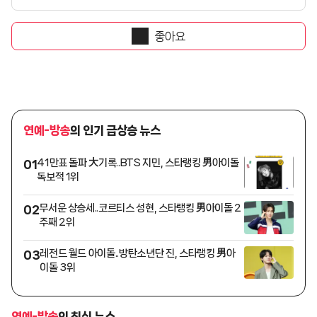
좋아요
연예-방송
의 인기 급상승 뉴스
41만표 돌파 大기록..BTS 지민, 스타랭킹 男아이돌
01
독보적 1위
무서운 상승세..코르티스 성현, 스타랭킹 男아이돌 2
02
주째 2위
레전드 월드 아이돌..방탄소년단 진, 스타랭킹 男아
03
이돌 3위
연예-방송
의 최신 뉴스