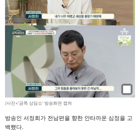
/사진='금쪽 상담소' 방송화면 캡쳐
방송인 서정희가 전남편을 향한 안타까운 심정을 고
백했다.