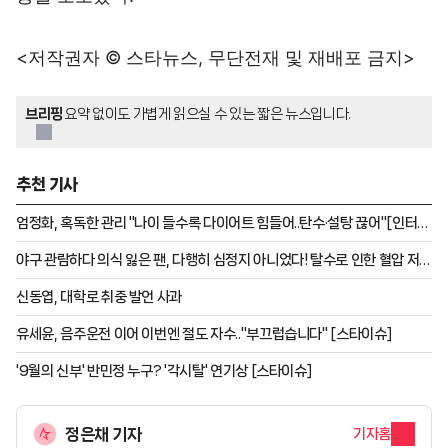
<저작권자 © 스타뉴스, 무단전재 및 재배포 금지>
브리핑
요약 없이도 가볍게 읽으실 수 있는 짧은 뉴스입니다.
추천 기사
엄정화, 혹독한 관리 "나이 들수록 다이어트 힘들어..탄수·설탕 끊어"[인터뷰
③]
야구 관람하다 의식 잃은 팬, 다행히 심정지 아니었다! 탈수로 인한 혈압 저하
"치료마치고 퇴원"
신동엽, 대학로 취중 발언 사과
유세윤, 음주운전 이어 이번엔 절도 자수.."부끄럽습니다" [스타이슈]
'9월의 신부' 반민정 누구? '각시탈' 연기상 [스타이슈]
정은채 기자
기자홈