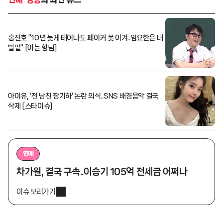
홍진호 "10년 늦게 태어나도 페이커 못 이겨..임요한은 내
발밑" [아는 형님]
아이유, '전 남친 장기하' 논란 의식..SNS 배경음악 결국
삭제 [스타이슈]
연예
차가원, 결국 구속..이승기 105억 전세금 어쩌나
이슈 보러가기