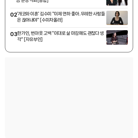
금 분쟁 격화[종합]
'개코와 이혼' 김수미 "이제 연하 좋아..무례한 사람들
02
은 끊어내야" [수미차올라]
한가인, 번아웃 고백 "이대로 삶 마감해도 괜찮다 생
03
각" [자유부인]