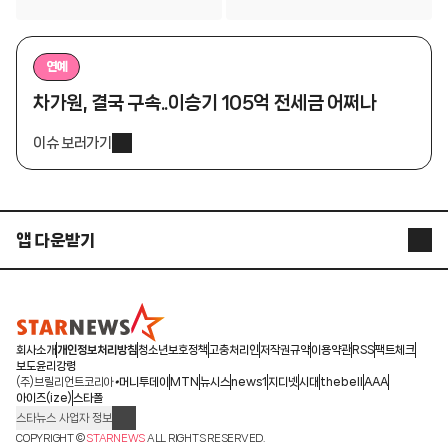
연예
차가원, 결국 구속..이승기 105억 전세금 어쩌나
이슈 보러가기
앱 다운받기
STARNEWS APP
STARPOLL
회사소개
개인정보처리방침
청소년보호정책
고충처리인
저작권규약
이용약관
RSS
팩트체크
보도윤리강령
(주)브릴리언트코리아
머니투데이
MTN
뉴시스
news1
지디넷
시대
thebell
AAA
아이즈(ize)
스타폴
스타뉴스 사업자 정보
주소: 서울시 종로구 청계천로 11(서린동, 청계한국빌딩)
COPYRIGHT ©
STARNEWS
ALL RIGHTS RESERVED.