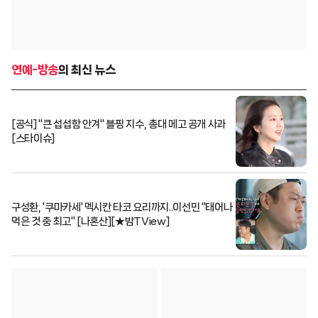
연예-방송
의 최신 뉴스
[공식] "큰 섭섭함 안겨" 블핑 지수, 총대 메고 공개 사과
[스타이슈]
구성환, '쿠마카세' 멕시칸 타코 요리까지..이선민 "태어나
먹은 것 중 최고" [나혼산][★밤TView]