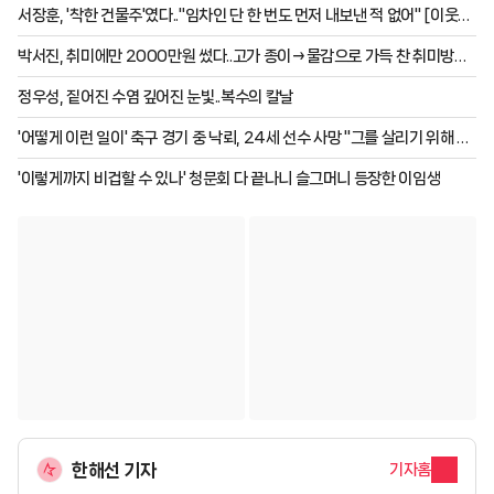
서장훈, '착한 건물주'였다.."임차인 단 한 번도 먼저 내보낸 적 없어" [이웃집
백만장자]
박서진, 취미에만 2000만원 썼다..고가 종이→물감으로 가득 찬 취미방
[살림남]
정우성, 짙어진 수염 깊어진 눈빛..복수의 칼날
'어떻게 이런 일이' 축구 경기 중 낙뢰, 24세 선수 사망 "그를 살리기 위해 노
력했지만..."
'이렇게까지 비겁할 수 있나' 청문회 다 끝나니 슬그머니 등장한 이임생
한해선 기자
기자홈