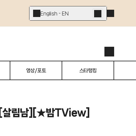
English - EN
영상/포토
스타랭킹
[살림남][★밤TView]