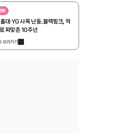
연예
 홀대·YG 사옥 난동..블랙핑크, 억
로 짜맞춘 10주년
슈 보러가기