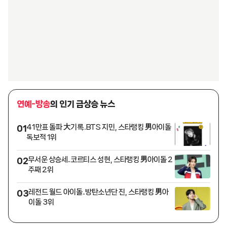
연예-방송
의 인기 급상승 뉴스
41만표 돌파 大기록..BTS 지민, 스타랭킹 男아이돌
01
독보적 1위
무서운 상승세..코르티스 성현, 스타랭킹 男아이돌 2
02
주째 2위
레전드 월드 아이돌..방탄소년단 진, 스타랭킹 男아
03
이돌 3위