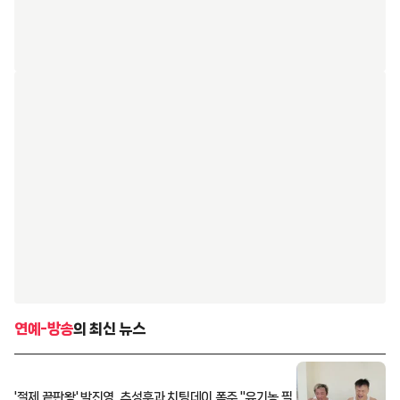
연예-방송
의 최신 뉴스
'절제 끝판왕' 박진영, 추성훈과 치팅데이 폭주 "유기농 필