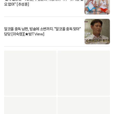
요 없어" [추성훈]
알코올 중독 남편, 밥솥에 소변까지.."알코올 중독 맞아"
당당 [이숙캠][★밤TView]