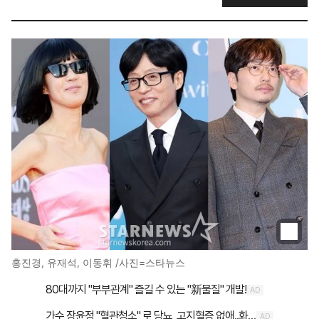
홍진경, 유재석, 이동휘 /사진=스타뉴스