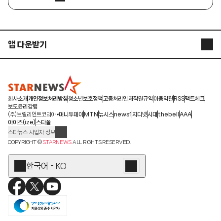
앱 다운받기
STARNEWS APP
STARPOLL
회사소개
개인정보처리방침
청소년보호정책
고충처리인
저작권규약
이용약관
RSS
팩트체크
보도윤리강령
(주)브릴리언트코리아
머니투데이
MTN
뉴시스
news1
지디넷
시대
thebell
AAA
아이즈(ize)
스타폴
스타뉴스 사업자 정보
주소: 서울시 종로구 청계천로 11(서린동, 청계한국빌딩)
COPYRIGHT ©
STARNEWS
ALL RIGHTS RESERVED.
발행인/편집인: 박준철
청소년 보호책임자: 문완식
한국어 - KO
등록번호:서울 아01055
등록일:2009.12.10
제호:스타뉴스
발행일:2009.12.10
전화번호: 02-767-6843ㆍ02-724-0985