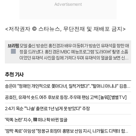
<저작권자 © 스타뉴스, 무단전재 및 재배포 금지>
브리핑
모델 출신 방송인 홍진경과 배우 이동휘가 방송인 유재석을 향한 애
정을 드러냈다. 홍진경은 MBC 예능프로그램 '도라이버' 촬영 소품
이었던 유재석 사진을 집에 가져다 두며 유재석의 얼굴을 보면 신난
다고 밝혔다. 이동휘 또한 유재석의 존재 자체가 자신들에게 큰 힘
이 된다며 유재석에 대한 깊은 애정을 표현했다.
추천 기사
송은이 "정해인 개인적으로 쫓아다녀, 질척거렸다".."할머니 아니냐" 김종국
일갈 [옥문아]
공효진, 유재석 숏드 여주 후보로 등장..주우재 팬심 고백 [놀뭐][별별TV]
24기 옥순 "'나솔' 출연료 1년 넘게 못 받았다" 주장
'학폭 논란' 지수, 韓 떠나 확 바뀐 얼굴
'깜짝 폭로' 이임생 "정몽규 회장이 홍명보 선임 지시, 나가월드 디렉터 합의