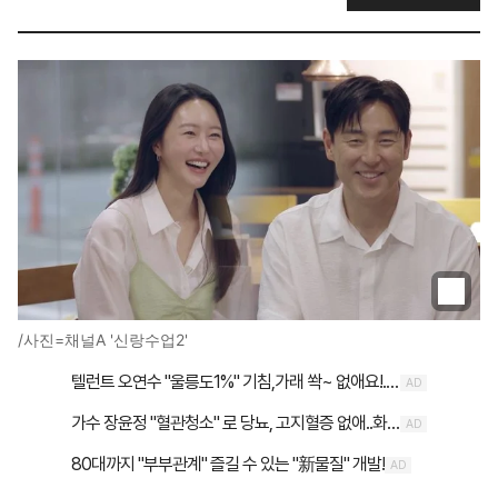
/사진=채널A '신랑수업2'