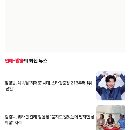
연예-방송
의 최신 뉴스
임영웅, 계속될 '히어로' 시대..스타왕중왕 213주째 1위
'굳건'
김경욱, 뭐라 했길래..장윤정 "묻지도 않았는데 말하면 성
희롱" 지적