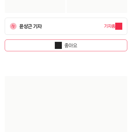
윤상근 기자
기자홈
좋아요