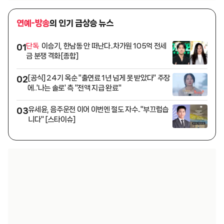
연예-방송
의 인기 급상승 뉴스
단독
이승기, 한남동 안 떠난다..차가원 105억 전세
01
금 분쟁 격화[종합]
[공식] 24기 옥순 "출연료 1년 넘게 못 받았다" 주장
02
에..'나는 솔로' 측 "전액 지급 완료"
유세윤, 음주운전 이어 이번엔 절도 자수.."부끄럽습
03
니다" [스타이슈]