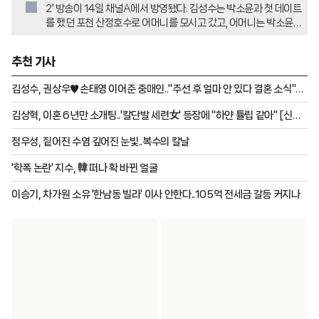
2' 방송이 14일 채널A에서 방영됐다. 김성수는 박소윤과 첫 데이트
를 했던 포천 산정호수로 어머니를 모시고 갔고, 어머니는 박소윤과
의 2세 계획까지 언급하며 기대감을 드러냈다. 저녁 식사 자리에서
어색한 분위기 속 김성수의 어머니는 박소윤에게 김성수와의 관계
추천 기사
진전에 대한 질문을 던졌다.
김성수, 권상우♥손태영 이어준 중매인.."주선 후 얼마 안 있다 결혼 소식"
[신랑수업2]
김상혁, 이혼 6년만 소개팅..'칼단발 세련女' 등장에 "하얀 튤립 같아" [신랑
수업2]
정우성, 짙어진 수염 깊어진 눈빛..복수의 칼날
'학폭 논란' 지수, 韓 떠나 확 바뀐 얼굴
이승기, 차가원 소유 '한남동 빌라' 이사 안한다..105억 전세금 갈등 커지나