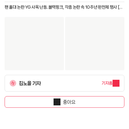
이슈]
팬 홀대 논란·YG 사옥 난동..블랙핑크, 각종 논란 속 10주년 완전체 행사 [종
합]
김노을 기자
기자홈
좋아요