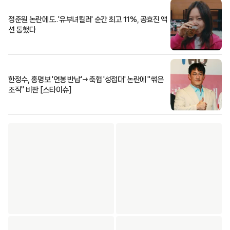
정준원 논란에도..'유부녀킬러' 순간 최고 11%, 공효진 액
션 통했다
한정수, 홍명보 '연봉 반납'→축협 '성접대' 논란에 "썪은
조직" 비판 [스타이슈]