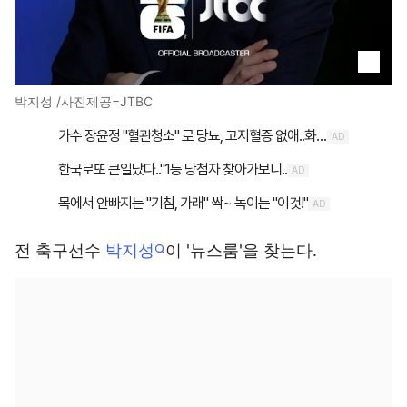
박지성 /사진제공=JTBC
전 축구선수
박지성
이 '뉴스룸'을 찾는다.