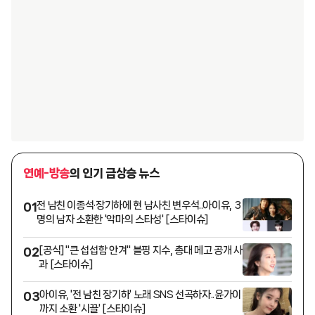
연예-방송
의 인기 급상승 뉴스
전 남친 이종석·장기하에 현 남사친 변우석..아이유, 3
01
명의 남자 소환한 '악마의 스타성' [스타이슈]
[공식] "큰 섭섭함 안겨" 블핑 지수, 총대 메고 공개 사
02
과 [스타이슈]
아이유, '전 남친 장기하' 노래 SNS 선곡하자..윤가이
03
까지 소환 '시끌' [스타이슈]