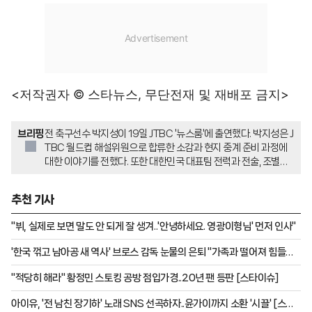
<저작권자 © 스타뉴스, 무단전재 및 재배포 금지>
브리핑
전 축구선수 박지성이 19일 JTBC '뉴스룸'에 출연했다. 박지성은 J
TBC 월드컵 해설위원으로 합류한 소감과 현지 중계 준비 과정에
대한 이야기를 전했다. 또한 대한민국 대표팀 전력과 전술, 조별리
그 상대팀 전력 등을 중심으로 북중미 월드컵에 대해 분석했다.
추천 기사
"뷔, 실제로 보면 말도 안 되게 잘 생겨..'안녕하세요. 영광이형님' 먼저 인사"
'한국 꺾고 남아공 새 역사' 브로스 감독 눈물의 은퇴 "가족과 떨어져 힘들었
다"
"적당히 해라" 황정민 스토킹 공방 점입가경..20년 팬 등판 [스타이슈]
아이유, '전 남친 장기하' 노래 SNS 선곡하자..윤가이까지 소환 '시끌' [스타