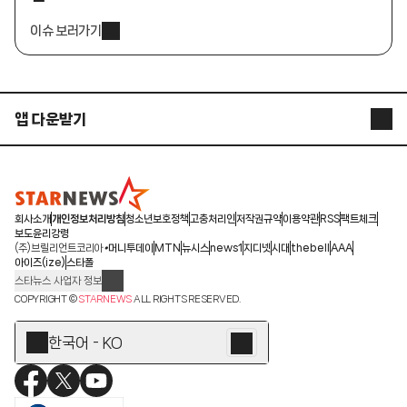
이슈 보러가기
앱 다운받기
STARNEWS APP
STARPOLL
회사소개
개인정보처리방침
청소년보호정책
고충처리인
저작권규약
이용약관
RSS
팩트체크
보도윤리강령
(주)브릴리언트코리아
머니투데이
MTN
뉴시스
news1
지디넷
시대
thebell
AAA
아이즈(ize)
스타폴
스타뉴스 사업자 정보
주소: 서울시 종로구 청계천로 11(서린동, 청계한국빌딩)
COPYRIGHT ©
STARNEWS
ALL RIGHTS RESERVED.
발행인/편집인: 박준철
청소년 보호책임자: 문완식
한국어 - KO
등록번호:서울 아01055
등록일:2009.12.10
제호:스타뉴스
발행일:2009.12.10
전화번호: 02-767-6843ㆍ02-724-0985