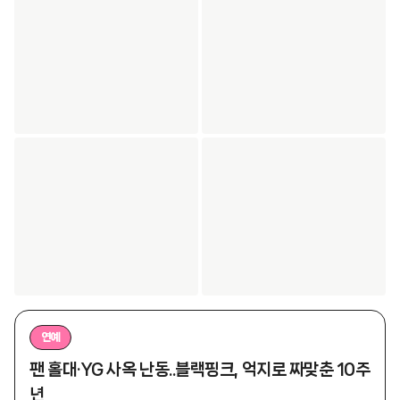
연예
팬 홀대·YG 사옥 난동..블랙핑크, 억지로 짜맞춘 10주
년