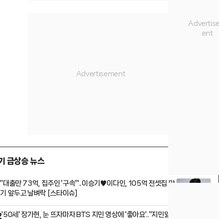
기 급상승 뉴스
"대출만 73억, 집주인 '구속'"..이승기♥이다인, 105억 전셋집 만
1
기 앞두고 날벼락 [스타이슈]
'50세' 장가현, 눈 뜨자마자 BTS 지민 영상에 '좋아요'.."지민앓이
2