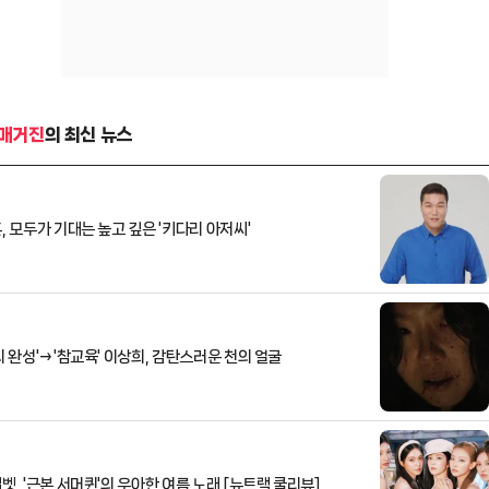
 매거진
의 최신 뉴스
서장훈, 모두가 기대는 높고 깊은 '키다리 아저씨'
의 완성'→'참교육' 이상희, 감탄스러운 천의 얼굴
벳, '근본 서머퀸'의 우아한 여름 노래 [뉴트랙 쿨리뷰]