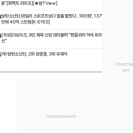
중"[퍼펙트 라이프][★밤TView]
방탄소년단,테일러 스위프트보다 열흘 빨랐다…'아리랑', 137일
3
만에 40억 스트림[K-EYES]
[속보]더보이즈, 9인 체제 신생 레이블行 "팬들과의 약속 최우
4
선"
1위 방탄소년단, 2위 임영웅, 3위 유재석
5