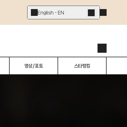
English - EN
영상/포토
스타랭킹