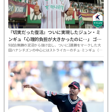
『切実だった復活』ついに実現したジュン・ミ
ンギュ「心理的負担が大きかったのに…」 ゴー
9試合無勝の泥沼から抜け出し、ついに2連勝をマークした大
ルで報いたかった" [安養現場]
田ハナシチズンの中心にはストライカーのチュ·ミンギュ（3
6）がいた。 先制ゴールを決めてチームの勝利を牽引したチュ
·ミンギュが、司令塔に向けた感謝とベテランとしての責任感
を明らかにした。 大田は8日午後8時、安養総合運動場で行わ
れたハナ銀行Kリーグ1202622ラウンドのFC安養との遠征試合
で、チュ·ミンギュとアントンの連続ゴールに支えられ、2-1の
勝利を収めた。 大田は同日の勝利で2連勝をマークし、勝ち点
26（6勝8分け8敗）を記録し、中位圏の追撃に足場を築いた。
同日、先発出場したチュ·ミンギュは、前半17分、ルービック
ソンのゴール前ヘッダーシュートがGKに当たって出ると、殺
到して押し込んで先制ゴールを決めた。 先月4日の富川（プチ
ョン）FC1995戦以来、約1ヵ月ぶりのシーズン3番目のゴール
だ。 昨シーズン35試合15ゴール4アシストを記録するなど、数