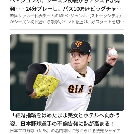
ペ・ジュンホ、シーズン初戦からアシストが爆
3連戦を1分け2
発··· 24分プレーし、パス100%+ビッグチャン
韓国サッカー代表チームのMFペ·ジュンホ（ストークシティ）
ス2回 'ストークも2-0の完勝'
がシーズン初試合から攻撃ポイントを上げ、好スタートを切っ
た。 ストークは8日（韓国時間）、英国ストークのベット365
スタジアムで行われたオールダム·アスレティックと2026-202
7シーズンのイングランド·フットボールリーグ（EFL）カップ
1ラウンドで2-0で勝利した。 同日、ペ·ジュンホは先発リスト
から外され、ベンチで試合を始めた。 ストークが後半3分、相
手のオウンゴールで1-0のリードを取った中で、ペ·ジュンホは
後半21分に交替投入されグラウンドを踏んだ。 出場時間は短
かったが、存在感は確かだった。 ペ·ジュンホはチームの勝利
に釘を刺すアシストを記録した。 後半37分、ペ·ジュンホはロ
ベルト·ボゼニクのパスを受けた後、相手守備の圧迫を受けた
が、守備の間から絶妙にボールを突き刺した。 再びボールを
受け継いだボゼニクは、ドリブルで前進した後、正確なシュ
ートで追加ゴールを決めた。 ペ·ジュンホもアシストを記録し
た。 ストークはこのゴールで2-0まで逃げ切り、勝機を固め、
そのまま試合を終えて次のラウンド進出に成功した。 ペ·ジュ
「結婚指輪をはめたまま美女とホテルへ向かう
ンホ
姿」日本野球選手の不倫告発に熱が高まる！
日本プロ野球（NPB）の名門球団に数えられる読売ジャイア