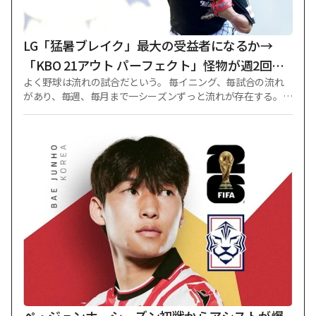
年間毎シーズン15-20ゴール以上を決め、Kリーグ代表FWとし
て活躍したチュ·ミンギュは、今シーズン21試合3ゴール1アシ
ストとやや惜しいペースを見せていた。 不振に対する気苦
LG「猛暑ブレイク」最大の受益者になるか→
「KBO 21アウト パーフェクト」怪物が週2回登
よく野球は流れの試合だという。 毎イニング、毎試合の流れ
板可能になった
があり、毎週、毎月まで一シーズンずっと流れが存在する。
そのような意味でLGツインズに今回の猛暑ブレーキは肯定的
に作用する可能性が非常に高いように見える。 理由がある。
最近、LGは流れが良くなかった。 後半の立ち上がりから揺れ
た。 KTウィズとホーム4連戦を全て許してスタートしたのが
痛かった。 続いてNCと対戦したホーム2試合まで全て奪わ
れ、7連敗に陥った。 これで終わりではなかった。 7月24日、
ハンファ·イーグルスとの遠征試合で4-8で敗北し、8連敗を喫
してしまった。 25日のハンファ戦で15-11で勝利し、辛うじて
連敗を止めたが、翌日の26日、再び4-14で完敗した。 容易で
はない流れの中で向き合った相手はキウムヒーローズだっ
た。 ここでLGは2勝1敗のウイニングシリーズで抑え、一息つ
いた。 引き続き週末に遭遇したチームは、一つ屋根のライバ
ルの斗山ベアーズ。 同シリーズの前までLGは今季、斗山（ト
ゥサン）との対戦成績で7勝2敗と優位を占めていた。 しか
し、今回は1試合も勝利できないまま、斗山（トゥサン）との