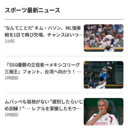
て完璧な姿を誇った」として「彼は写真角度を完璧に整えて
くれたテニス仲間でありBBC進行者であるローラ·ロブソンに
スポーツ最新ニュース
賛辞を送った」と報道した。 ワトソンは同僚テニス選手のケ
イティ·スワン、オリビア·ガデキ、オリビア·ニコルズと一緒
に今回の旅行に出かけた。 彼らが泊まったトスカーナのヴィ
'なんてことだ' キム・ハソン、ML復帰
ラは最近、世界テニス界で最も有名な公式恋人であるケイテ
戦を1日で再び欠場、チャンスはいつ
ィ·ボルターとアレックス·デ·ミノが結婚パーティーを開いた
頃？
1分前
場所だ。 ワトソンはプールで水遊びをしたり、レストランで
余裕を楽しむ日常をファンに共有した。 ワトソンは自身のソ
ーシャルメディア（SNS）に「二日酔いで夢のようだったプー
ルデー。 私の角度をよくしてくれたロブソンに感謝を伝え
る」と書いた。 該当掲示物は1500回以上の「いいね」を受け
『SSG優勝の立役者→メキシコリーグ
た。 同僚のスワンは「完璧な花嫁候補」とコメントし、ファ
三振王』フォント、台湾へ向かう！ ビ
ンもやはり「眩しい」、「圧倒的な雰
ューキャナンと同じチームでプレーす
1時間前
る
ムバッペも容赦がない "遅刻したらいじ
め訓練！"··· レアルを掌握したモウリ
ーニョ、恐怖の「3大禁止令」を実施
1時間前
「食事も制限」