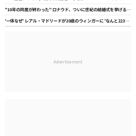
フェクト」怪物が週2回登板可能になった
"10年の同居が終わった" ロナウド、ついに世紀の結婚式を挙げる·
·· ジョジナ、バンジマン57億「グッチの販売員が1兆ウォンの奥様
'一体なぜ' レアル・マドリードが20歳のウィンガーに 'なんと2230
に」
億'使ったのか、歴代最高の移籍金 "実はPSGに行くところだったの
に···"