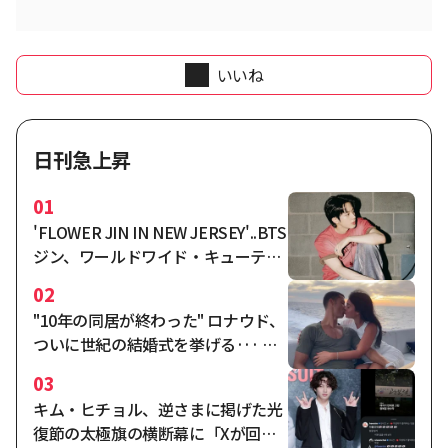
いいね
日刊急上昇
01
'FLOWER JIN IN NEW JERSEY'..BTS
ジン、ワールドワイド・キューティ
ー・アーミー 溶けたワールドワイ
02
ド・ハンサム・ファンタジー・ライ
"10年の同居が終わった" ロナウド、
ブ
ついに世紀の結婚式を挙げる··· ジ
ョジナ、バンジマン57億「グッチの
03
販売員が1兆ウォンの奥様に」
キム・ヒチョル、逆さまに掲げた光
復節の太極旗の横断幕に「Xが回っ