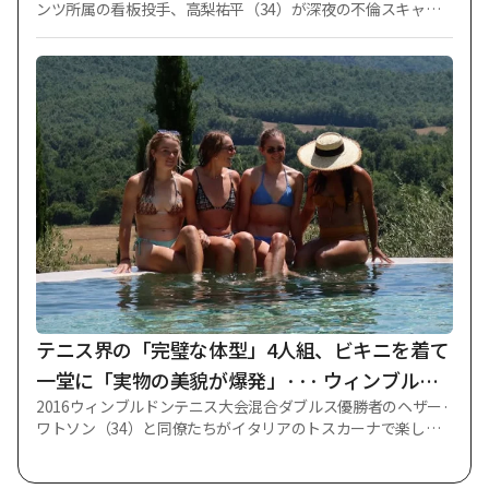
ンツ所属の看板投手、高梨祐平（34）が深夜の不倫スキャン
ダルに巻き込まれ、日本列島が衝撃を受けた。 日本の週刊誌
「フライデーデジタル」は8日「高梨が東京銀座に位置した水
タバコバーで美貌の女性と密会を楽しんだ後、近隣ホテルに
移動した現場を捉えた」と単独報道した。 この報道による
と、事件は7月中旬のある週末の夜に発生した。 東京ドームで
行われた中日ドラゴンズとの試合が終わった後の午後9時30分
頃、高梨は車に乗って銀座のあるビルの前に降りた。 この
日、高梨は登板しなかったが、巨人の勝利で気分が良さそう
で、軽い足取りで建物内に向かった。 当時、彼の左手の薬指
には結婚指輪が鮮明に輝いていたという。 高梨市は2022年に
結婚を発表している。 バーで約5時間を過ごした高梨は、午前
2時30分頃、一行の男性4人を送った後、再びバーの中に入っ
た。 続いて1時間後の午前3時30分ごろ、ロングドレス姿の女
性と一緒に建物を出た。 記事は「高梨が女性の手を握ったり
荷物を持ってあげようとするかのように何度も左手を差し出
テニス界の「完璧な体型」4人組、ビキニを着て
した 収穫を繰り返し、終始浮き立った様子を
一堂に「実物の美貌が爆発」··· ウィンブルド
2016ウィンブルドンテニス大会混合ダブルス優勝者のヘザー·
ン優勝者ワトソン「人生ショットを残してくれ
ワトソン（34）と同僚たちがイタリアのトスカーナで楽しん
た親友に感謝」
だ休暇の写真が公開されると、話題になっている。 英国「ザ·
サン」は6日(韓国時間)「ワトソンがオレンジ色のビキニを着