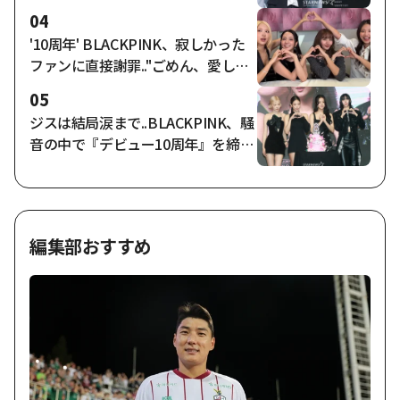
たね」..チェ・シウォンも共感
04
'10周年' BLACKPINK、寂しかった
ファンに直接謝罪.."ごめん、愛して
る" [スター・イシュー]
05
ジスは結局涙まで..BLACKPINK、騒
音の中で『デビュー10周年』を締め
くくる [スター・イシュー]
編集部おすすめ