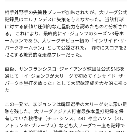
相手外野手の失策性プレーが加味されたが、大リーグ公式
記録員はエルナンデスに失策を与えなかった。 当該打球
に対する価値と圧倒的な走塁能力を認めたものと分析され
る。 これにより、最終的にイ·ジョンフのシーズン3号ホ
ームランであり、大リーグデビュー初の「インサイド·ザ·
パークホームラン」として公認された。 瞬時にスコアを2
-2にする驚異的な走塁プレーだった。
直後、サンフランシスコ·ジャイアンツ球団は公式SNSを
通じて「イ·ジョンフが大リーグで初めてインサイド·ザ·
パーク本塁打を放った」として大記録達成を大々的に祝っ
た。
この一発で、李ジョンフは韓国選手の大リーグ史に深い足
跡を残した。 大リーグアジア人打者最多本塁打記録を保
有していた秋信守（チュ·シンス、44）や金ハソン（31、
アトランタ·ブレーブス）なども大リーグで一度も記録で