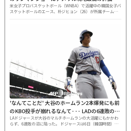
米女子プロバスケットボール（WNBA）で活躍中の韓国女子バ
『A』
スケットボールのエース、朴ジヒョン（26）が所属チームのL
Aスパークスの未来を担う資源としての可能性を証明した。 米
国現地メディアも朴ジヒョンに最高評点を与えた。 米ロサン
ゼルス地域メディア「シルバースクリーン·アンド·ロール」は
6日（韓国時間）、ロサンゼルス·スパークスとポートランド·
ファイアの直前の試合を振り返り、選手別評点を公開した。
朴ジヒョンは3日に行われたポートランドとの遠征試合で約18
分をプレーし、12得点、2リバウンド、4アシスト、1スティー
ルで大活躍した。3点シュート2本を放ち、7本の野投のうち5
本を成功させ、71.4%の高い野投成功率を記録した。 何より
も勝負どころだった第4クォーターでの活躍が圧倒的だった。
朴ジヒョンは自分の12得点のうち8点を第4クォーターに追い
込んで、解決師の役割を果たした。 最後のクォーターで試み
た3つの野投もすべて成功した。 朴ジヒョンの活躍に支えら
れ、LAスパークスはポートランドを下して長かった6連敗から
抜け出した。 メディアもパク·ジヒョンが勝負所で見せてくれ
'なんてことだ' 大谷のホームラン2本爆発にも前
た集中力を高く評価
のKBO投手が崩れるなんて··· LADの6連敗の衝
LAドジャースが大谷のマルチホームランの大活躍にもかかわ
撃はどうなるのか
らず、6連敗の沼に陥った。 ドジャースは6日（韓国時間）、
米イリノイ州シカゴにあるリグレー·フィールドで行われたシ