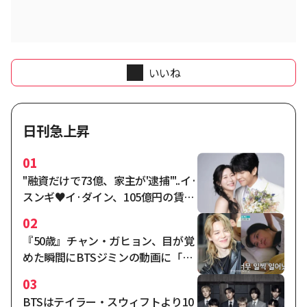
いいね
日刊急上昇
01
"融資だけで73億、家主が'逮捕'"..イ·
スンギ♥イ·ダイン、105億円の賃貸
住宅の満期が迫る中、不意打ち [ス
02
ター・イシュー]
『50歳』チャン・ガヒョン、目が覚
めた瞬間にBTSジミンの動画に「い
いね」'..「ジミン熱中」 [パーフェク
03
トライフ★バムTView]
BTSはテイラー・スウィフトより10