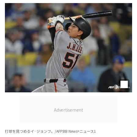
打球を見つめるイ·ジョンフ。/AFPBB News=ニュース1