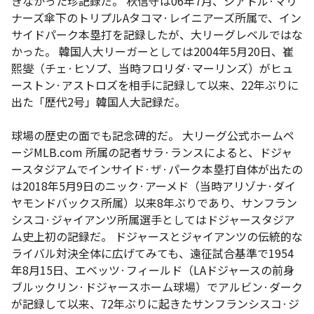
きなかった珍記録だ。 秋信守は06年7月、シアトル·マリ
ナーズ傘下のトリプルAタコマ·レイニアーズ所属で、イン
サイドパーク本塁打を記録したが、大リーグレベルではな
かった。 韓国人大リーガーとしては2004年5月20日、崔
熙燮（チェ·ヒソプ、当時フロリダ·マーリンズ）がヒュ
ーストン·アストロズを相手に記録して以来、22年ぶりに
出た「歴代2号」韓国人大記録だ。
球場の歴史の面でも記念碑的だ。 大リーグ公式ホームペ
ージMLB.com 所属の記者サラ·ランスによると、ドジャ
ースタジアムでインサイド·ザ·パーク本塁打自体が出たの
は2018年5月9日のニック·アーメド（当時アリゾナ·ダイ
ヤモンドバックス所属）以来8年ぶりであり、サンフラン
シスコ·ジャイアンツ所属選手としてはドジャースタジア
ム史上初の記録だ。 ドジャースとジャイアンツの伝統的な
ライバル対決全体に広げてみても、遠征試合基準で1954
年8月15日、エベッツ·フィールド（LAドジャースの前身
ブルックリン·ドジャースホーム球場）でアルビン·ダーク
が記録して以来、72年ぶりに起きたサンフランシスコ·ジ