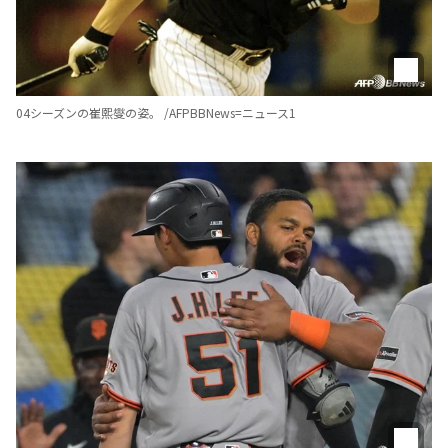
04シーズンの崔熙燮の姿。 /AFPBBNews=ニュース1