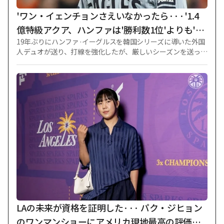
振で大会MVPに選ばれた。 その後、青少年代表チームにも抜
'ワン・イェンチョンさえいなかったら···'1.4
擢さ
億特級アクア、ハンファは'勝利数1位'よりも'イ
19年ぶりにハンファ·イーグルスを韓国シリーズに導いた外国
ニング6位'がもっとありがたい
人デュオが送り、打線を強化したが、厳しいシーズンを送って
いる。 そのため、さらに目を引く投手がいる。 アジアクォー
ターでわずか10万ドル（1億4200万ウォン）で迎え入れた王延
清（25）だ。 王燕青は21試合で110⅓イニングを消化し、10
勝4敗、平均自責点（ERA）3.34を記録している。 今月4日、
三星ライオンズ戦で6イニング無失点の好投を見せ、10勝を達
成し、アジアクォーターで初めて二桁の勝利を記録した選手
として歴史に名を残した。 さらに、王燕青は林賛圭（イム·チ
ャンギュ、LG）とともに最多勝1位タイにも上がった。 ERA
は5位、勝率（0.714）4位タイ、イニング6位など、投手指標
の上位に名を飾っている。 昨年33勝を合作した外国人デュオ
のコーディ·ポンセ（トロント·ブルージェイズ）とライアン·
ワイス（ヒューストン·アストロズ）を擁するハンファは、柳
賢振（リュ·ヒョンジン）、文東柱（ムン·ドンジュ）につなが
る最強の先発陣を構築し、韓国シリーズまで進出した。 しか
し、今季2人の投手が大リーグに移籍し、状況が急変した。 柳
LAの未来が資格を証明した··· パク・ジヒョン
賢
のワンマンショーにアメリカ現地最高の評価