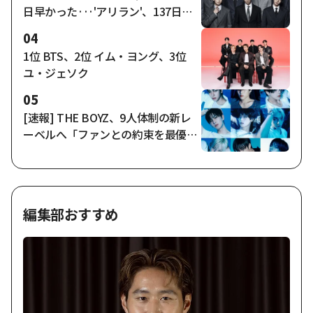
日早かった···'アリラン'、137日で4
0億ストリーム [K-EYES]
04
1位 BTS、2位 イム・ヨング、3位
ユ・ジェソク
05
[速報] THE BOYZ、9人体制の新レ
ーベルへ「ファンとの約束を最優
先」
編集部おすすめ