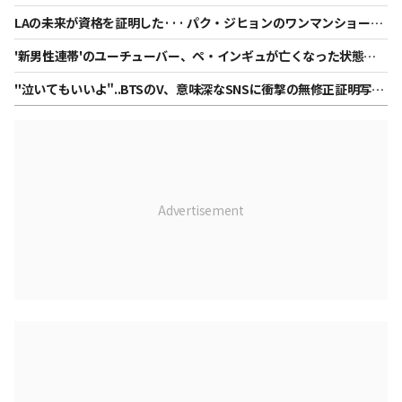
らない打球、こんな批判が→MLB打率6位に定着
LAの未来が資格を証明した··· パク・ジヒョンのワンマンショーに
アメリカ現地最高の評価『A』
'新男性連帯'のユーチューバー、ペ・インギュが亡くなった状態で
発見され、享年36歳..「犯罪の疑いはない」
"泣いてもいいよ"..BTSのV、意味深なSNSに衝撃の無修正証明写真
[スター・イシュー]