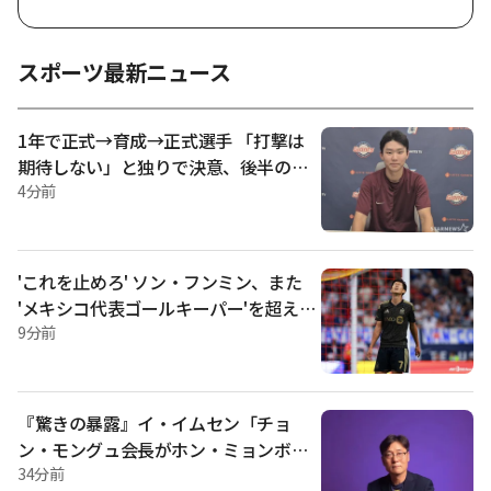
カゴ·カブスと2026米大リーグ（MLB）レギュラーシーズン遠
征試合で7-6で敗れた。 この敗北でドジャースは6連敗を喫
し、69勝46敗をマークした。 順位は依然としてナショナルリ
スポーツ最新ニュース
ーグ西部地区1位だ。 一方、カブスは66勝49敗を記録し、同
じリーグの中部地区2位につけた。 1位のミルウォーキー·ブル
ワーズと勝差は5試合だ。 同日、ドジャースは大谷翔平（指名
1年で正式→育成→正式選手 「打撃は
打者）、アンディ·ファッハス（中堅手）、フレディ·フリーマ
期待しない」と独りで決意、後半のチ
ン（一塁手）、トミー·エドモン（左翼手）、カイル·タッカー
ーム内打率1位『大逆転』 [現場インタ
4分前
（右翼手）、ムッキー·ベッツ（遊撃手）、マックス·マンシー
（三塁手）、ミゲル·ロハス（二塁手）の順で先発ラインナッ
ビュー]
プを構成した。 先発投手は、かつてKIAタイガースで活躍した
左腕エリック·ラウアーだった。 これに対抗してカブスは、ピ
ット·クロウ-アームストロング（指名打者）、鈴木聖也（右翼
'これを止めろ' ソン・フンミン、また
手）、アレックス·ブレグマン（三塁手）、カーソン·ケリー
'メキシコ代表ゴールキーパー'を超えら
（捕手）、
れなかった→4試合連続得点の行進が終
9分前
了··· LAFCがPK戦に突入
『驚きの暴露』イ・イムセン「チョ
ン・モングュ会長がホン・ミョンボの
任命指示、ナガワールドディレクター
34分前