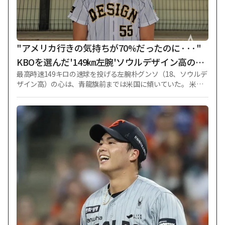
を始めたチームにはなかなか合流せず、韓国に滞在しながら個
人練習を進めてきた。 2022杭州アジア大会男子サッカー金メ
ダルにともなう兵役恩恵と関連した行政手続きが終えられな
かったためだ。 兵務庁など政府のイ·ガンインの海外旅行許可
延長承認が遅れ、結局イ·ガンインは所属チームに適時に合流
"アメリカ行きの気持ちが70%だったのに···"
できず、結局1日
KBOを選んだ'149㎞左腕'ソウルデザイン高のパ
最高時速149キロの速球を投げる左腕朴グンソ（18、ソウルデ
ク・グンソ、'1R競争者'ユシン高のイ・スンウォ
ザイン高）の心は、青龍旗前までは米国に傾いていた。 米大
ンと対決を夢見ている [インタビュー]
リーグ（MLB）スカウトたちは、成長の勢いが著しい剛速球
左腕有望株に希望をかけた。 しかし、朴グンソは長い間悩ん
だ末、KBOリーグで先に自分を証明することにした。 朴グン
ソは、京畿道白馬（キョンギド·ペクマ）小-ソウルのホンウン
中学校を卒業した後、チュンアム高を経て、ソウルデザイン高
で技量を花咲かせた左腕投手だ。 大韓野球ソフトボール協会
（KBSA）基準で身長188センチ、体重95キロの頑丈な体格か
ら出る最高時速149キロの速い直球が強みだ。 1年生の時、左
肘のMCL手術を受けた後、3年生には必ず自分の価値を見せる
という目標を立てた。 最後の全国大会である鳳凰大旗を控
え、今季10試合で3勝無敗、平均自責点2.50を記録した。 35⅔
イニングの間、四死球10個だけを許し、三振54個を奪い、WH
IP（1イニング当たり出塁許容率）は1.11だった。 今年6月に
行われた第4回高校·大学オールスター戦では2イニング4奪三