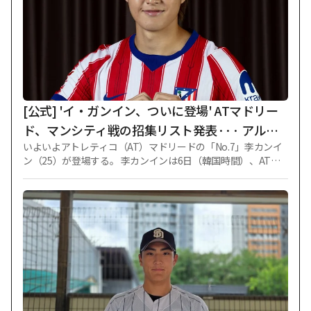
[公式] 'イ・ガンイン、ついに登場' ATマドリー
ド、マンシティ戦の招集リスト発表··· アルバ
いよいよアトレティコ（AT）マドリードの「No.7」李カンイ
レス・バエナらは除外
ン（25）が登場する。 李カンインは6日（韓国時間）、ATマ
ドリード球団が発表したマンチェスター·シティ戦招集リスト
に名前を載せた。 彼は新しい背番号7番、そしてユニフォーム
に刻まれる名前マーキング「Kang In」でATマドリード球団招
集名簿に初めて位置した。 イ·ガンインのATマドリードデビュ
ー戦となるマンシティ戦は9日午後8時、ソウルワールドカッ
プ競技場で開かれる。 李カンインがATマドリードのユニホー
ムを着てチームの同僚たちと呼吸を合わせるのは、先月25
日、パリ·サンジェルマン（PSG）を離れ、ATマドリードへの
移籍が確定して以来、今回が初めてだ。 李カンインは当時、A
Tマドリードと5年契約を結んだが、すでにプレシーズン練習