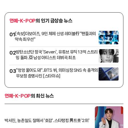
연예-K-POP
의 인기 급상승 뉴스
[속보]더보이즈, 9인 체제 신생 레이블行 "팬들과의
01
약속 최우선"
방탄소년단 정국 'Seven', 유튜브 뮤직 13억 스트리
02
밍 돌파..亞 남성 아티스트 데뷔곡 최초
"엉엉 울어도 돼"..BTS 뷔, 의미심장 SNS 속 충격의
03
무보정 증명사진 [스타이슈]
연예-K-POP
의 최신 뉴스
박서진, 농촌일도 잘해서 '호감'..스타랭킹 男트롯 '2위'