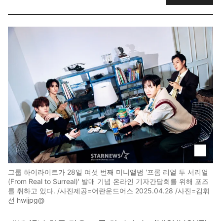
그룹 하이라이트가 28일 여섯 번째 미니앨범 '프롬 리얼 투 서리얼
(From Real to Surreal)' 발매 기념 온라인 기자간담회를 위해 포즈
를 취하고 있다. /사진제공=어란운드어스 2025.04.28 /사진=김휘
선 hwijpg@