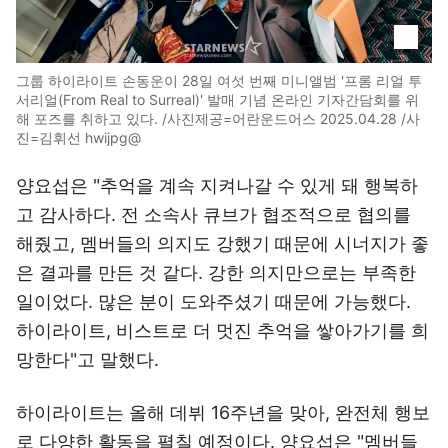
그룹 하이라이트 손동운이 28일 여섯 번째 미니앨범 '프롬 리얼 투
서리얼(From Real to Surreal)' 발매 기념 온라인 기자간담회를 위
해 포즈를 취하고 있다. /사진제공=어란운드어스 2025.04.28 /사
진=김휘선 hwijpg@
양요섭은 "추억을 계속 지켜나갈 수 있게 돼 행복하
고 감사하다. 전 소속사 큐브가 협조적으로 협의를
해줬고, 멤버들의 의지도 강했기 때문에 시너지가 좋
은 결과를 만든 것 같다. 강한 의지만으로는 부족한
일이었다. 많은 분이 도와주셨기 때문에 가능했다.
하이라이트, 비스트로 더 멋진 추억을 쌓아가기를 희
망한다"고 말했다.
하이라이트는 올해 데뷔 16주년을 맞아, 완전체 행보
로 다양한 활동을 펼칠 예정이다. 양요섭은 "멤버들