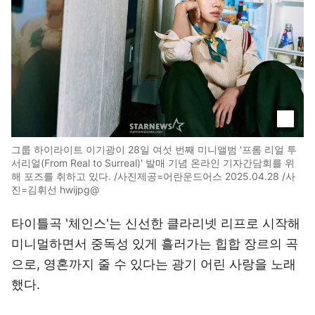
그룹 하이라이트 이기광이 28일 여섯 번째 미니앨범 '프롬 리얼 투
서리얼(From Real to Surreal)' 발매 기념 온라인 기자간담회를 위
해 포즈를 취하고 있다. /사진제공=어란운드어스 2025.04.28 /사
진=김휘선 hwijpg@
타이틀곡 '체인스'는 신선한 클라리넷 리프로 시작해
미니멀하면서 중독성 있게 흘러가는 힙합 장르의 곡
으로, 영혼까지 줄 수 있다는 광기 어린 사랑을 노래
했다.