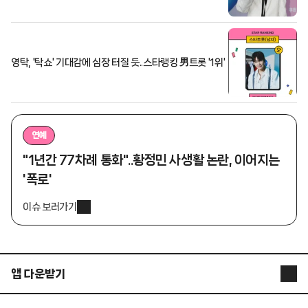
영탁, '탁쇼' 기대감에 심장 터질 듯..스타랭킹 男트롯 '1위'
연예
"1년간 77차례 통화"..황정민 사생활 논란, 이어지는
'폭로'
이슈 보러가기
앱 다운받기
STARNEWS APP