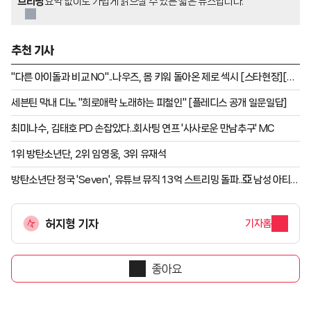
브리핑
요약 없이도 가볍게 읽으실 수 있는 짧은 뉴스입니다.
추천 기사
"다른 아이돌과 비교 NO"..나우즈, 몸 키워 돌아온 제로 섹시 [스타현장][종
합]
세븐틴 막내 디노 "희로애락 노래하는 피철인" [플레디스 공개 일문일답]
최미나수, 김태호 PD 손잡았다..회사팅 연프 '사사로운 만남추구' MC
1위 방탄소년단, 2위 임영웅, 3위 유재석
방탄소년단 정국 'Seven', 유튜브 뮤직 13억 스트리밍 돌파..亞 남성 아티스
트 데뷔곡 최초
허지형 기자
기자홈
좋아요