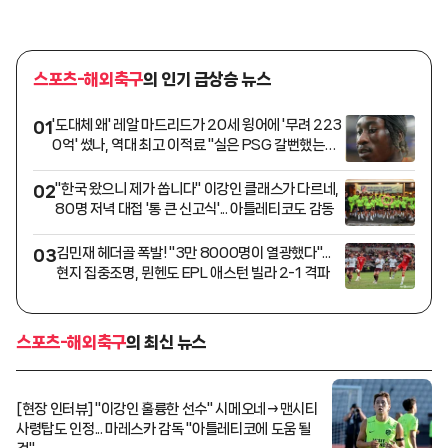
스포츠-해외축구
의 인기 급상승 뉴스
'도대체 왜' 레알 마드리드가 20세 윙어에 '무려 223
01
0억' 썼나, 역대 최고 이적료 "실은 PSG 갈뻔했는
데..."
"한국 왔으니 제가 쏩니다" 이강인 클래스가 다르네,
02
80명 저녁 대접 '통 큰 신고식'... 아틀레티코도 감동
김민재 헤더골 폭발! "3만 8000명이 열광했다"...
03
현지 집중조명, 뮌헨도 EPL 애스턴 빌라 2-1 격파
스포츠-해외축구
의 최신 뉴스
[현장 인터뷰] "이강인 훌륭한 선수" 시메오네→맨시티
사령탑도 인정... 마레스카 감독 "아틀레티코에 도움 될