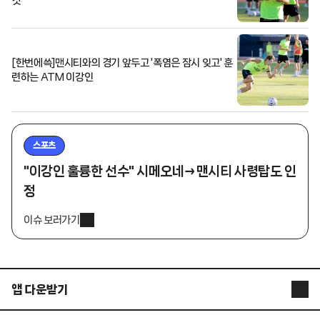
것"
[한번에쓱]맨시티와의 경기 앞두고 '폭염은 잠시 잊고' 훈
련하는 ATM 이강인
스포츠
"이강인 훌륭한 선수" 시메오네→맨시티 사령탑도 인
정
이슈 보러가기
앱 다운받기