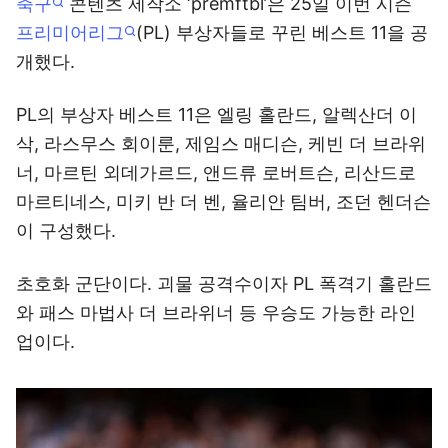
축구
콘텐츠 제작소 ‘premftbl’은 25일 이번 시즌
프리미어리그
(PL) 부상자들로 꾸린 베스트 11을 공
개했다.
PL의 부상자 베스트 11은 엘링 홀란드, 알렉산더 이
삭, 라스무스 회이룬, 제임스 매디슨, 케빈 더 브라위
너, 마르틴 외데가르드, 앤드류 로버트슨, 리산드로
마르티네스, 미키 반 더 벤, 율리안 팀버, 조던 헨더슨
이 구성했다.
초호화 군단이다. 괴물 공격수이자 PL 폭격기 홀란드
와 패스 마법사 더 브라위너 등 우승도 가능한 라인
업이다.