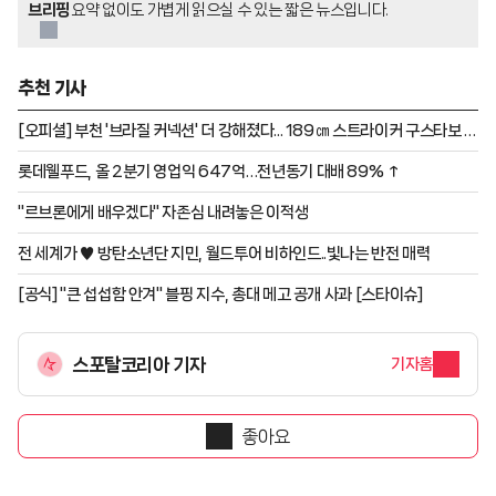
브리핑
요약 없이도 가볍게 읽으실 수 있는 짧은 뉴스입니다.
추천 기사
[오피셜] 부천 '브라질 커넥션' 더 강해졌다... 189㎝ 스트라이커 구스타보 영
입
롯데웰푸드, 올 2분기 영업익 647억…전년동기 대배 89% ↑
"르브론에게 배우겠다" 자존심 내려놓은 이적생
전 세계가 ♥ 방탄소년단 지민, 월드투어 비하인드..빛나는 반전 매력
[공식] "큰 섭섭함 안겨" 블핑 지수, 총대 메고 공개 사과 [스타이슈]
스포탈코리아 기자
기자홈
좋아요