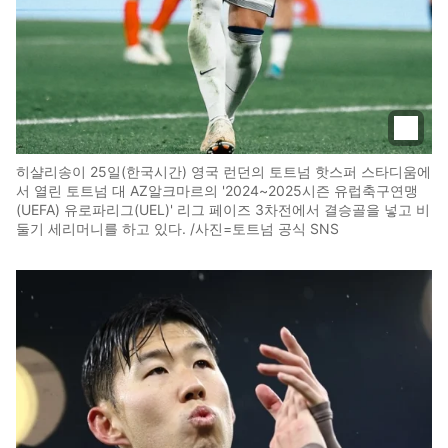
히샬리송이 25일(한국시간) 영국 런던의 토트넘 핫스퍼 스타디움에
서 열린 토트넘 대 AZ알크마르의 '2024~2025시즌 유럽축구연맹
(UEFA) 유로파리그(UEL)' 리그 페이즈 3차전에서 결승골을 넣고 비
둘기 세리머니를 하고 있다. /사진=토트넘 공식 SNS