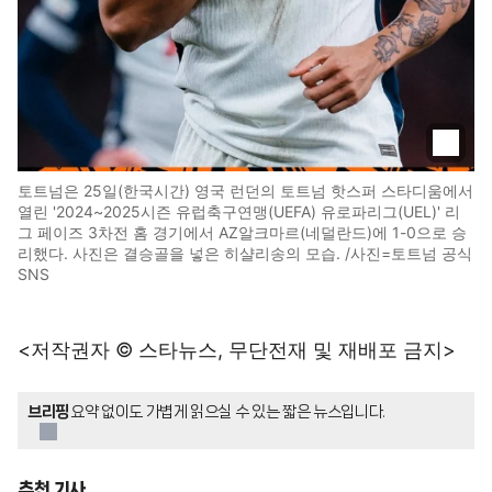
토트넘은 25일(한국시간) 영국 런던의 토트넘 핫스퍼 스타디움에서
열린 '2024~2025시즌 유럽축구연맹(UEFA) 유로파리그(UEL)' 리
그 페이즈 3차전 홈 경기에서 AZ알크마르(네덜란드)에 1-0으로 승
리했다. 사진은 결승골을 넣은 히샬리송의 모습. /사진=토트넘 공식
SNS
<저작권자 © 스타뉴스, 무단전재 및 재배포 금지>
브리핑
요약 없이도 가볍게 읽으실 수 있는 짧은 뉴스입니다.
추천 기사