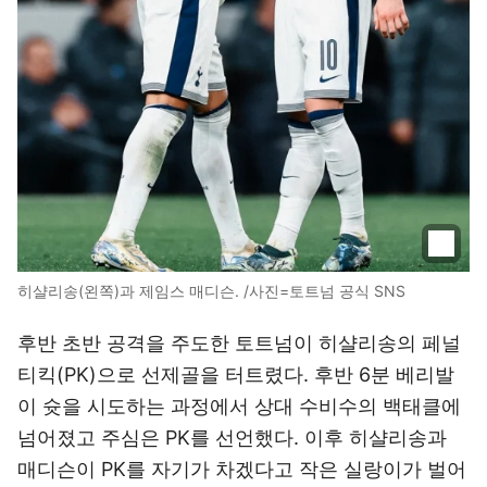
히샬리송(왼쪽)과 제임스 매디슨. /사진=토트넘 공식 SNS
후반 초반 공격을 주도한 토트넘이 히샬리송의 페널
티킥(PK)으로 선제골을 터트렸다. 후반 6분 베리발
이 슛을 시도하는 과정에서 상대 수비수의 백태클에
넘어졌고 주심은 PK를 선언했다. 이후 히샬리송과
매디슨이 PK를 자기가 차겠다고 작은 실랑이가 벌어