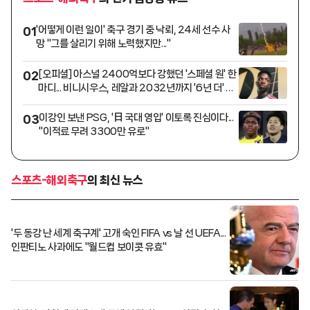
'어떻게 이런 일이' 축구 경기 중 낙뢰, 24세 선수 사
01
망 "그를 살리기 위해 노력했지만..."
[오피셜] 아스널 2400억보다 강했던 '스페셜 원' 한
02
마디... 비니시우스, 레알과 2032년까지 '6년 더' 재
계약
이강인 보낸 PSG, '日 국대 영입' 이토록 진심이다...
03
"이적료 무려 3300만 유로"
스포츠-해외축구
의 최신 뉴스
'두 동강 난 세계 축구계' 고개 숙인 FIFA vs 날 선 UEFA...
인판티노 사과에도 "월드컵 보이콧 유효"