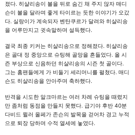
졌다. 히샬리송이 볼을 뒤로 숨긴 채 주지 않자 매디
슨이 볼을 달라며 좋게 타이르는 듯한 이야기가 오갔
다. 실랑이가 계속되자 벤탄쿠르가 달려와 히샬리송
을 어루만지고 귓속말하며 설득했다.
결국 최종 키커는 히샬리송으로 정해졌다. 히샬리송
은 골대 정 중앙으로 슈팅해 골망을 흔들었다. 올 시
즌 부상으로 신음하던 히샬리송의 시즌 첫 골이다.
그는 홈팬들에게 가 비둘기 세리머니를 펼쳤다. 매디
슨도 히샬리송을 안아주며 축하했다.
반격을 시도한 알크마르는 여러 차례 슈팅을 때렸지
만 좀처럼 동점을 만들지 못했다. 급기야 후반 40분
다비드 뮐러 올페가 존슨의 발목을 걷어차 경고 누적
으로 퇴장 당하며 수적 열세에 놓였다.