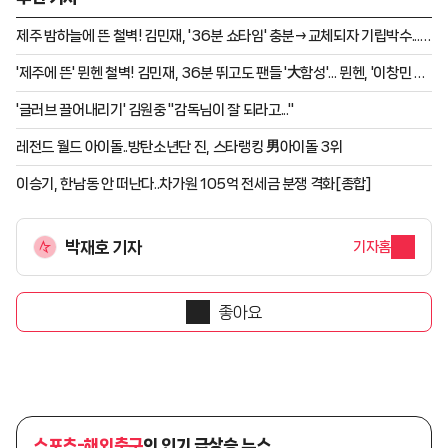
제주 밤하늘에 뜬 철벽! 김민재, '36분 쇼타임' 충분→교체되자 기립박수...
뮌헨, 제주에 2-1 승리 [제주 현장리뷰]
'제주에 뜬' 뮌헨 철벽! 김민재, 36분 뛰고도 팬들 '大함성'... 뮌헨, '이창민 골'
제주에 2-1 리드 (전반 종료)
'글러브 끌어내리기' 김원중 "감독님이 잘 되라고..."
레전드 월드 아이돌..방탄소년단 진, 스타랭킹 男아이돌 3위
이승기, 한남동 안 떠난다..차가원 105억 전세금 분쟁 격화[종합]
박재호 기자
기자홈
좋아요
스포츠-해외축구
의 인기 급상승 뉴스