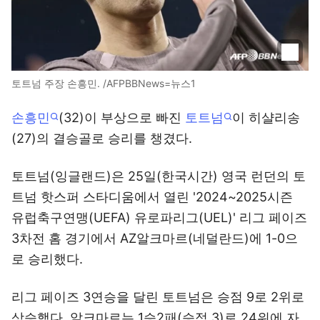
토트넘 주장 손흥민. /AFPBBNews=뉴스1
손흥민
(32)이 부상으로 빠진
토트넘
이 히샬리송
(27)의 결승골로 승리를 챙겼다.
토트넘(잉글랜드)은 25일(한국시간) 영국 런던의 토
트넘 핫스퍼 스타디움에서 열린 '2024~2025시즌
유럽축구연맹(UEFA) 유로파리그(UEL)' 리그 페이즈
3차전 홈 경기에서 AZ알크마르(네덜란드)에 1-0으
로 승리했다.
리그 페이즈 3연승을 달린 토트넘은 승점 9로 2위로
상승했다. 알크마르는 1승2패(승점 3)로 24위에 자