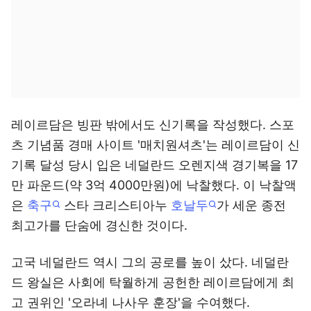
레이르담은 빙판 밖에서도 신기록을 작성했다. 스포
츠 기념품 경매 사이트 '매치원셔츠'는 레이르담이 신
기록 달성 당시 입은 네덜란드 오렌지색 경기복을 17
만 파운드(약 3억 4000만원)에 낙찰했다. 이 낙찰액
은
축구
스타 크리스티아누
호날두
가 세운 종전
최고가를 단숨에 경신한 것이다.
고국 네덜란드 역시 그의 공로를 높이 샀다. 네덜란
드 왕실은 사회에 탁월하게 공헌한 레이르담에게 최
고 권위인 '오라녜 나사우 훈장'을 수여했다.