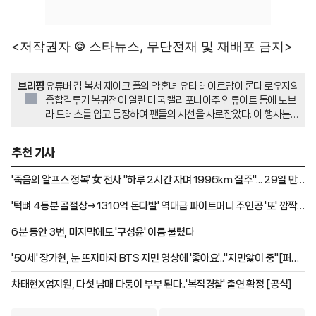
<저작권자 © 스타뉴스, 무단전재 및 재배포 금지>
브리핑
유튜버 겸 복서 제이크 폴의 약혼녀 유타 레이르담이 론다 로우지의
종합격투기 복귀전이 열린 미국 캘리포니아주 인튜이트 돔에 노브
라 드레스를 입고 등장하여 팬들의 시선을 사로잡았다. 이 행사는
폴이 이끄는 '모스트 밸류어블 프로모션'이 주최하고 넷플릭스가 생
중계했으며, 레이르담은 가슴 라인이 깊게 파인 드레스로 스포트라
추천 기사
이트를 독차지했다. 한편 레이르담은 2026 밀라노·코르티나담페
초 동계 올림픽에서 스피드스케이팅 여자 1000m 금메달과 500
'죽음의 알프스 정복' 女 전사 "하루 2시간 자며 1996km 질주"... 29일 만
m 은메달을 획득했으며, 그녀의 경기복은 스포츠 기념품 경매에서
에 "남녀 통합 신기록"
약 3억 4000만원에 낙찰되어 호날두의 기록을 경신했다.
'턱뼈 4등분 골절상→1310억 돈다발' 역대급 파이트머니 주인공 '또' 깜짝
도발 "펀치 맞았을 때? 솔직히..."
6분 동안 3번, 마지막에도 '구성윤' 이름 불렸다
'50세' 장가현, 눈 뜨자마자 BTS 지민 영상에 '좋아요'.."지민앓이 중"[퍼펙
트 라이프][★밤TView]
차태현X엄지원, 다섯 남매 다둥이 부부 된다..'복직경찰' 출연 확정 [공식]