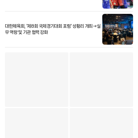
대한체육회, '제8회 국제경기대회 포럼' 성황리 개최→실
무 역량 및 기관 협력 강화