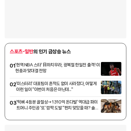
스포츠-일반
의 인기 급상승 뉴스
'현역 NBA 스타' 日하치무라, 광복절 한일전 출격! 이
01
현중과 맞대결 전망
'미스터리' 대표팀이 흔적도 없이 사라졌다, 어떻게
02
이런 일이 "이번이 처음은 아닌데..."
'턱뼈 4등분 골절상→1310억 돈다발' 역대급 파이
03
트머니 주인공 '또' 깜짝 도발 "펀치 맞았을 때? 솔직
히..."