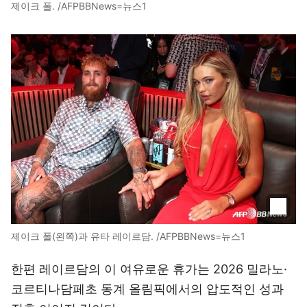
제이크 폴. /AFPBBNews=뉴스1
제이크 폴(왼쪽)과 유타 레이르담. /AFPBBNews=뉴스1
한편 레이르담의 이 여유로운 휴가는 2026 밀라노·
코르티나담페초 동계 올림픽에서의 압도적인 성과