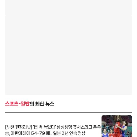
스포츠-일반
의 최신 뉴스
[부천 현장리뷰] '日 벽 높았다' 삼성생명 퓨처스리그 준우
승, 아란마레에 54-79 패... 일본 2년 연속 정상