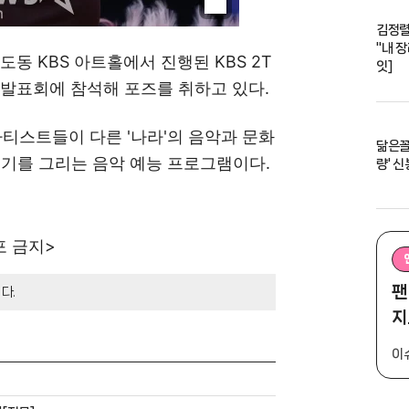
김정렬
"내 
도동 KBS 아트홀에서 진행된 KBS 2T
잇]
작발표회에 참석해 포즈를 취하고 있다.
아티스트들이 다른 '나라'의 음악과 문화
닮은꼴 
행기를 그리는 음악 예능 프로그램이다.
량' 
포 금지>
팬
다.
지
이