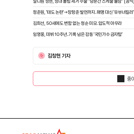
알디원 성현, 성대 폴립 제거 수술 "당분간 스케줄 불참" [공식
정준원, '태도 논란'→장항준 발언까지..해명 대신 '유부녀킬러'
김희선, 50세에도 변함 없는 청순 미모..압도적 아우라
임영웅, 데뷔 10주년..기록 넘은 감동 '국민가수 금자탑'
김창현 기자
좋