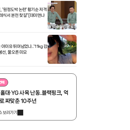
, '원정도박 논란' 황기순 저격
장례식서 본전 찾길"[데이앤나
아이유 뛰어넘었나...'11kg 감
신봉선, 물오른 미모
연예
 홀대·YG 사옥 난동..블랙핑크, 억
로 짜맞춘 10주년
슈 보러가기