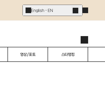
English - EN
영상/포토
스타랭킹