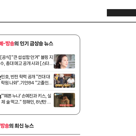
예-방송
의 인기 급상승 뉴스
[공식] "큰 섭섭함 안겨" 블핑 지
1
수, 총대 메고 공개 사과 [스타이
슈]
민호, 반전 학력 공개 "건대 대
2
학원 나와"..기안84 "고졸인
줄" 깜짝 [나혼산]
"'예쁜 누나' 손예진과 키스, 실
3
제 술 먹고.." 정해인, 8년만 비
화 밝혔다 [옥문아][★밤TVie
w]
-방송
의 최신 뉴스