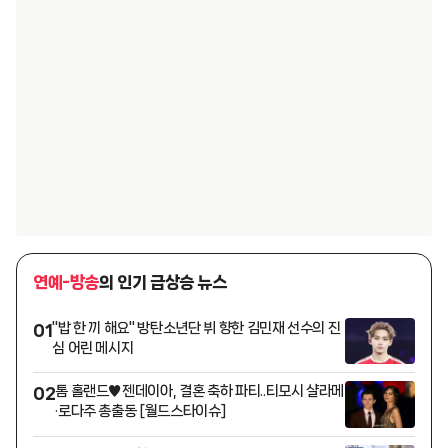
연예-방송
의 인기 급상승 뉴스
"밥 한 끼 해요" 방탄소년단 뷔 향한 김민재 선수의 진
01
심 어린 메시지
톰 홀랜드♥젠데이아, 결혼 축하 파티..티모시 샬라메
02
·로다주 총출동 [월드스타이슈]