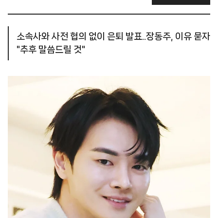
소속사와 사전 협의 없이 은퇴 발표..장동주, 이유 묻자
"추후 말씀드릴 것"