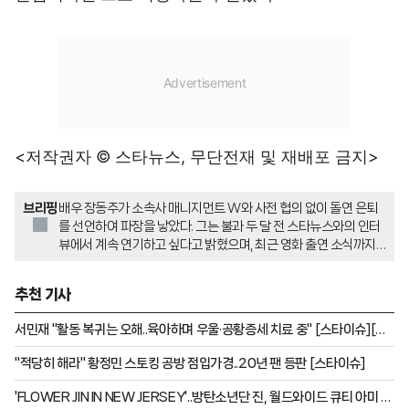
<저작권자 © 스타뉴스, 무단전재 및 재배포 금지>
브리핑
배우 장동주가 소속사 매니지먼트 W와 사전 협의 없이 돌연 은퇴
를 선언하여 파장을 낳았다. 그는 불과 두 달 전 스타뉴스와의 인터
뷰에서 계속 연기하고 싶다고 밝혔으며, 최근 영화 출연 소식까지
있었기에 갑작스러운 은퇴 선언에 의문이 커졌다. 소속사는 장동주
의 프로필을 삭제하고 연락을 시도하고 있으나 원활하지 않은 것으
추천 기사
로 알려졌으며, 장동주는 은퇴 배경에 대해 나중에 공식적으로 정리
해 말하겠다고 밝혔다.
서민재 "활동 복귀는 오해..육아하며 우울·공황증세 치료 중" [스타이슈][전
문]
"적당히 해라" 황정민 스토킹 공방 점입가경..20년 팬 등판 [스타이슈]
'FLOWER JIN IN NEW JERSEY'..방탄소년단 진, 월드와이드 큐티 아미 녹