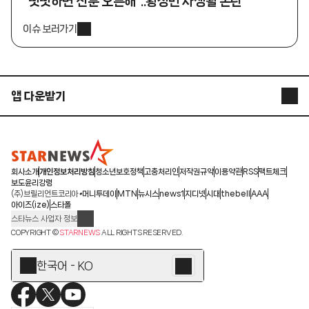
"떳떳하면 신분 오픈해"..황정민 사생활 논란
이슈 보러가기
앱 다운받기
STARNEWS APP
STARPOLL
회사소개
개인정보처리방침
청소년보호정책
고충처리인
저작권규약
이용약관
RSS
팩트체크
보도윤리강령
(주)브릴리언트코리아
머니투데이
MTN
뉴시스
news1
지디넷
시대
thebell
AAA
아이즈(ize)
스타폴
스타뉴스 사업자 정보
주소: 서울시 종로구 청계천로 11(서린동, 청계한국빌딩)
COPYRIGHT ©
STARNEWS
ALL RIGHTS RESERVED.
발행인/편집인: 박준철
청소년 보호책임자: 문완식
한국어 - KO
등록번호:서울 아01055
등록일:2009.12.10
제호:스타뉴스
발행일:2009.12.10