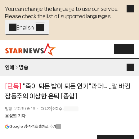
You can change the language to use our service. 

Please check the list of supported languages.
English - EN
연예
방송
[단독]
"죽이 되든 밥이 되든 연기"라더니..말 바뀐
장동주의 이상한 은퇴 [종합]
발행
:
2026.05.16 ・ 06:22
조회수
:
윤성열 기자
Google 검색 선호 출처로 추가