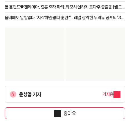
인 월드와이드 핸섬 환상 라이브
톰 홀랜드♥젠데이아, 결혼 축하 파티..티모시 샬라메·로다주 총출동 [월드
스타이슈]
음바페도 얄짤없다 "지각하면 왕따 훈련!"... 레알 장악한 무리뉴 공포의 '3대
금지령' 실시 "식사도 통제"
윤성열 기자
기자홈
좋아요