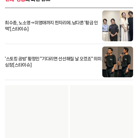
최수종, 노소영→이영애까지 한자리에..남다른 '황금 인
맥'[스타이슈]
'스토킹 공방' 황정민 "기다리면 선선해질 날 오겠죠" 의미
심장[스타이슈]