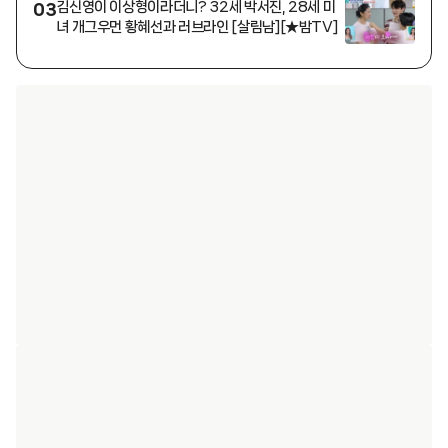
김신영이 이상형이라더니? 32세 박서진, 28세 미
03
녀 개그우먼 황혜선과 러브라인 [살림남][★밤TV]