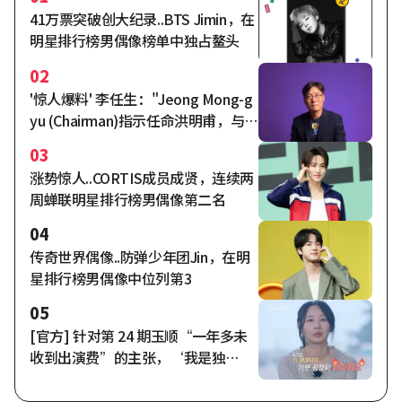
41万票突破创大纪录..BTS Jimin，在
明星排行榜男偶像榜单中独占鳌头
02
'惊人爆料' 李任生："Jeong Mong-g
yu (Chairman)指示任命洪明甫，与N
aga World总监达成协议的时机
03
是……"
涨势惊人..CORTIS成员成贤，连续两
周蝉联明星排行榜男偶像第二名
04
传奇世界偶像..防弹少年团Jin，在明
星排行榜男偶像中位列第3
05
[官方] 针对第 24 期玉顺“一年多未
收到出演费”的主张，‘我是独
身’方面回应称“已全额支付完
毕”。