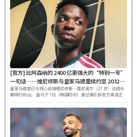
帮助球队以10-7锁定胜局。 Kiwoom英雄队比赛因酷暑取消的5
日，在沙直球场接受采访的金元重谈及当时情况时说：“我完
全没想到会演变成那样。教练说那些话是希望我表现更好，除
了‘振作精神’之外，没有任何其他意思。”他还表示：“我
认为那是教练对我信任和信赖的表达，除此之外我没有任何其
他想法。” 在此之前，金泰亨主教练在4日Kiwoom队比赛前
（周中三连胜首战）被问及此事时简短回答：“（金元重的）
专注力有些下降，所以我让他更加集中注意力。”随后他又鼓
励道：“（牛棚投手的失分）是因为对手击球出色。（投手
们）都在尽己所能投球。” 4日Kiwoom队比赛中，金元重在3-
2领先的情况下，第九局上半被首位打者余东旭击出左前安打，
随后形成一出局一、三垒有人的危机局面，但他未失分帮助球
[官方] 比阿森纳的 2400 亿更强大的“特别一号”
队守住胜利。金元重次日在接受采访时回顾道：“
一句话……维尼修斯与皇家马德里续约至 2032
皇家马德里已与核心前锋维尼修斯·儒尼奥尔（27 岁）达成长
年，“再留 6年”
期续约协议。 皇马于 7日（韩国时间）通过俱乐部官方渠道正式
宣布，已与维尼修斯达成协议，将合同延长至 2032年6月30
日。维尼修斯自 2018年加盟后原合同至 2027年到期，此次续约
将使其再为球队效力 6年。 最初，双方续约谈判因年薪分歧陷入
长达近 18个月的僵局。借此机会，英格兰超级联赛（EPL）的
阿森纳提出 1.5 亿欧元（约 2461 亿韩元）的转会费及联赛最高
水平的年薪，积极尝试引进维尼修斯。 然而，维尼修斯的最终