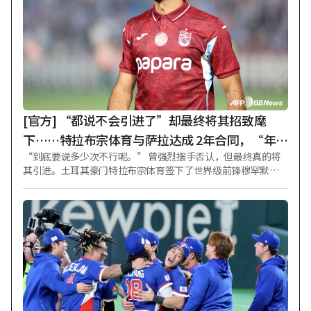
选择是留队。皇家马德里提出了税后年薪约 2400 万欧元（约 39
3 亿韩元）以及部分肖像权认可等提升后的条件，最终促成协
议。据悉，新任主帅若泽·穆里尼奥的积极劝说对维尼修斯决
定留队产生了重大影响。 维尼修斯在过往 8个赛季中，代表球队
出战正式比赛 375 场，贡献 128 粒进球和 85 次助攻。他随队共
夺得 14 座奖杯，包括欧洲足球协会联盟（UEFA）冠军联赛（U
CL）冠军 2 次、西班牙甲级联赛冠军 3 次等。特别是荣获 2024
年国际足球联合会（FIFA）年度最佳男Seon Su-sang-eul
[官方] “都说不会引进了”却最终将其招致麾
下……特拉布宗体育与萨拉达成 2年合同，“年薪
“到底要说多少次不行呢。” 曾强烈摆手否认，但最终真的将
280 亿韩元”
其引进。土耳其豪门特拉布宗体育签下了世界级前锋穆罕默德
·萨拉。 特拉布宗体育于 6日（韩国时间）通过俱乐部官网和社
交媒体正式宣布签下萨拉。合同期限为 2年。 合同规模也极为惊
人。据体育专业媒体《比恩体育》报道，萨拉每赛季将获得 100
0 万欧元年薪及 700 万欧元签约金。相当于每赛季领取总计 170
0 万欧元（约 280 亿韩元）的保障金额。此外还有根据条件触发
的额外奖金。 肖像权合同也极具突破性。“穆罕默德·萨拉”
名义下销售的俱乐部商品销售额的 20% 将支付给球员。经纪人
佣金为支付给萨拉的总薪酬的 5%。 出身埃及的前锋萨拉长期以
来一直是世界顶级球员的代名词。他曾四次夺得英格兰足球超
级联赛（EPL）最佳射手，并带领利物浦两次赢得 EPL 冠军。