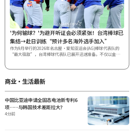
在 2018~2019 赛季，他还登上了欧洲足球协会联盟（UEFA）冠
军联赛（UCL）的巅峰。 今年夏天与利物浦合同到期后一直在
寻找新东家的萨拉，将在特拉布宗体育开启新的职业生涯。 更
引人注目的是签约达成的过程。 据土耳其地方媒体《61 萨特》
报道，近期关于萨拉转会特拉布宗体育的传闻不
'为何输球？'为避开听证会必须紧张！台湾棒球已
集结→赴日训练“预计多名海外选手加入”
作为9月举行的2026年名古屋·爱知亚运会(AG)棒球代表队的
“最大宿敌”，台湾棒球代表队已展开迅速准备。不仅以金牌
为目标对韩国代表队进行了实力分析，还召集了目前可加入的
选手并前往日本。 据台湾TSNA和SETN等多家媒体报道，台湾
棒球代表队已于1日启程赴日，在高野、名古屋等地与社会人棒
球队进行8场交流赛，正在执行海外集训行程。大湾棒球协会于
商业·生活最新
7月公布了亚运会代表队名单，由海外派选手和国内选手组成。
不过，目前似乎尚未前往日本的选手是正在参加台湾职业棒球
联赛(CPBL)赛程的选手。 据报道，台湾代表队在3日训练首日迎
中国比亚迪申请全固态电池新专利6
战日本社会人联盟选拔队，以8-1大胜，取得了令人愉快的首场
项……与韩国技术差距拉大？
胜利。即将加盟中信兄弟的新秀投手黄泽贤作为先发投球5局仅
4分前
被击出2支安打、三振3次、失1分，表现优异带领球队获胜，从
第6局开始，后援投手们继续无失分的好投。 但在4日与三菱重
工进行的第二场比赛中，打击线沉默，以1-3告负。虽然击出7
支安打，但仅得1分，日本海外集训战绩变为1胜1败。 特别是此