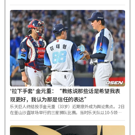
报道说：“金玟哉在韩国最后一晚为队友准备了特别的韩式餐
食。” 报道称，金玟哉在4日与济州SK的友谊赛结束后，向球队
下榻的酒店订购了炸鸡。 媒体对未选择黑猪肉或海鲜等济州著
名特产而选择了炸鸡表示有些遗憾。但同时评价道：“考虑到
球队返回酒店的时间已超过晚上10点，配送方便且Han Guk-eul
(CEO)的夜宵文化——炸鸡是合理的选择。”并补充说：“希望
拜仁慕尼黑队在济州停留的四天里也能一起体验各种乡土美
食。” 拜仁慕尼黑在4日于济州世界杯体育场举行的与济州的
“奥迪足球峰会2026”友谊赛中以2-1获胜。 当天，金玟哉佩戴
队长袖标首发出场，稳定地带领防线37分钟后，在观众起立鼓
掌中提前被换下。 拜仁慕尼黑主帅文森特·孔帕尼在赛后新闻
发布会上明确表示，金玟哉的早早换下是“出于体能分配考
虑”。他表示：“金玟哉对球队非常重要，在与阿斯顿维拉的
即将到来的比赛中需要出场60分钟以上，因此调整了他的出场
时间。”此外还补充道：“他认为让他在祖国韩国以队长身份
'拉下手套' 金元重：“教练说那些话是希望我表
参赛具有重要意义。” 成功
现更好，我认为那是信任的表达”
乐天巨人终结投手金元重（33岁）近期意外成为舆论焦点。 2日
在釜山沙直球场举行的三星狮队比赛。当时乐天队以10-5领
先，第九局上半金元重失掉两分后，主教练金泰亨（59岁）亲
自走上投手丘。此时金元重用手套捂住嘴，金教练随即用手将
手套一把拉下，这一幕成为热议话题。金元重随后未再失分，