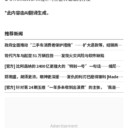
*此内容由AI翻译生成。
推荐新闻
政府全面推动“二手车消费者保护措施”……扩大退款等，经销商担
保责任加重
现代汽车与起亚 51 万辆召回……发现火灾风险与软件缺陷
[官方] 比阿森纳的 2400 亿更强大的“特别一号”一句话……维尼修
斯与皇家马德里续约至 2032年，“再留 6年”
郑雨盛，胡须更浓，眼神更深邃……复仇的利刃已磨得锋利 [Made in
Korea 第二季]
[官方] 针对第 24 期玉顺“一年多未收到出演费”的主张，‘我是独
身’方面回应称“已全额支付完毕”。