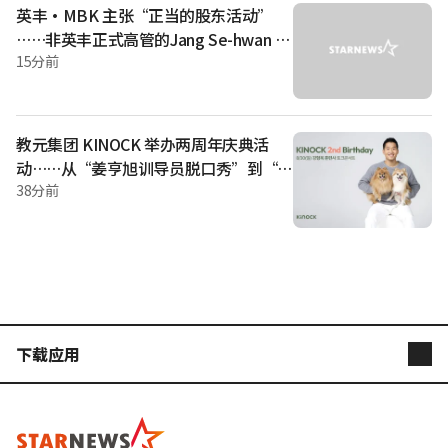
次海外集训中，部分海外派选手突然加入，提升了实战感觉。
英丰·MBK 主张“正当的股东活动”
曾在6月被波士顿红袜队释出、正寻求海外再挑战的右投柳志龙
……非英丰正式高管的Jang Se-hwan (C
(27岁)也在当天第7局
EO)“受瞩目”
15分前
教元集团 KINOCK 举办两周年庆典活
动……从“姜亨旭训导员脱口秀”到“宠
物马卡龙”
38分前
下载应用
STARNEWS
STARPOLL