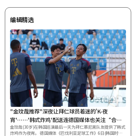
编辑精选
"金玟哉推荐"深夜让拜仁球员着迷的'K-夜
宵'……'韩式炸鸡'配送连德国媒体也关注“合理
金玟哉(30岁)在韩国巡演最后一天为拜仁慕尼黑队友提供了韩式
选择”
炸鸡作为夜宵。 德国媒体《巴伐利亚足球工作》6日(韩国时间)