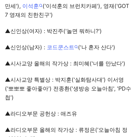
만세'),
이석훈
('이석훈의 브런치카페'), 영재('GOT
7 영재의 친한친구')
▲신인상(여자) : 박진주('놀면 뭐하니?')
▲신인상(남자) :
코드쿤스트
('나 혼자 산다')
▲시사교양 올해의 작가상 : 최미혜('너를 만났다')
▲시사교양 특별상 : 박지훈('실화탐사대') 이서영
('뽀뽀뽀 좋아좋아') 전종환('생방송 오늘아침', 'PD수
첩')
▲라디오부문 공헌상 : 애즈유
▲라디오부문 올해의 작가상 : 류정은('오늘아침 정