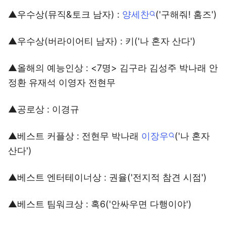
▲우수상(뮤직&토크 남자) :
양세찬
('구해줘! 홈즈')
▲우수상(버라이어티 남자) : 키('나 혼자 산다')
▲올해의 예능인상 : <7명> 김구라 김성주 박나래 안
정환 유재석 이영자 전현무
▲공로상 : 이경규
▲베스트 커플상 : 전현무 박나래
이장우
('나 혼자
산다')
▲베스트 엔터테이너상 : 권율('전지적 참견 시점')
▲베스트 팀워크상 : 혹6('안싸우면 다행이야')