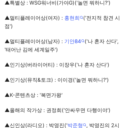
▲특별상 : WSG워너비(가야G)('놀면 뭐하니?')
▲멀티플레이어상(여자) :
홍현희
('전지적 참견 시
점')
▲멀티플레이어상(남자) :
기안84
('나 혼자 산다',
'태어난 김에 세계일주')
▲인기상(버라이어티) : 이장우('나 혼자 산다')
▲인기상(뮤직&토크) : 이이경('놀면 뭐하니?')
▲K-콘텐츠상 : '복면가왕'
▲올해의 작가상 : 권정희('안싸우면 다행이야')
▲신인상(라디오) : 박영진('
박준형
, 박영진의 2시