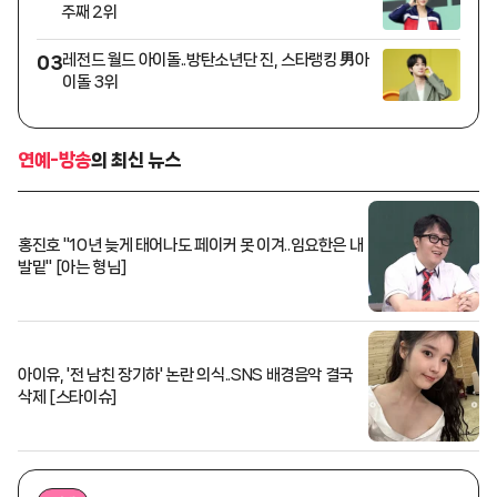
주째 2위
레전드 월드 아이돌..방탄소년단 진, 스타랭킹 男아
03
이돌 3위
연예-방송
의 최신 뉴스
홍진호 "10년 늦게 태어나도 페이커 못 이겨..임요한은 내
발밑" [아는 형님]
아이유, '전 남친 장기하' 논란 의식..SNS 배경음악 결국
삭제 [스타이슈]