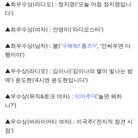
▲최우수상(라디오) : 정지영('오늘 아침 정지영입니
다')
▲최우수상(여자) : 안영미('라디오스타')
▲최우수상(남자) : 붐('
구해줘! 홈즈
', '안싸우면 다
행이야')
▲우수상(라디오) : 김이나('김이나의 별이 빛나는 밤
에') 윤도현('4시엔 윤도현입니다')
▲우수상(뮤직&토크 여자) :
이미주
('놀면 뭐하
니?')
▲우수상(버라이어티 여자) : 이국주('전지적 참견 시
점')