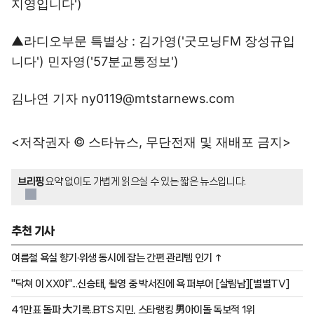
지영입니다')
▲라디오부문 특별상 : 김가영('굿모닝FM 장성규입
니다') 민자영('57분교통정보')
김나연 기자 ny0119@mtstarnews.com
<저작권자 © 스타뉴스, 무단전재 및 재배포 금지>
브리핑
요약 없이도 가볍게 읽으실 수 있는 짧은 뉴스입니다.
추천 기사
여름철 욕실 향기·위생 동시에 잡는 간편 관리템 인기 ↑
"닥쳐 이 XX야"...신승태, 촬영 중 박서진에 욕 퍼부어 [살림남][별별TV]
41만표 돌파 大기록..BTS 지민, 스타랭킹 男아이돌 독보적 1위