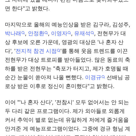
면 한다"고 밝혔다.
마지막으로 올해의 예능인상을 받은 김구라, 김성주,
박나래
,
안정환
,
이영자
,
유재석
, 전현무가 대
상 후보에 오른 가운데, 영광의 대상은 '나 혼자 산
다', '
전지적 참견 시점
'를 통해 웃음 트렌드를 이끈
전현무가 대상 트로피를 받아들었다. 많은 동료의 축
하를 받은 전현무는 "축포가 터지고, 제가 호명될 때
순간 눈물이 쏟아져 나올 뻔했다.
이경규
선배님 공
로상 받은 이후로 정신이 혼미했다"고 밝혔다.
이어 "'나 혼자 산다', '전참시' 모두 없어서는 안 되는
두 다리 같은 프로그램이다. 제가 외아들로 외롭게
커서 추억이 별로 없는데 유일하게 저에게 즐거움을
안겨준 게 예능프로그램이었다. 그중에 경규 형님 계