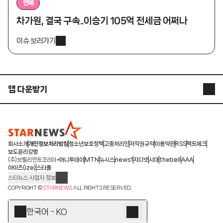
연예
차가원, 결국 구속..이승기 105억 전세금 어쩌나
이슈 보러가기
앱 다운받기
STARNEWS APP
STARPOLL
회사소개
개인정보처리방침
청소년보호정책
고충처리인
저작권규약
이용약관
RSS
팩트체크
보도윤리강령
(주)브릴리언트코리아
머니투데이
MTN
뉴시스
news1
지디넷
시대
thebell
AAA
아이즈(ize)
스타폴
스타뉴스 사업자 정보
주소: 서울시 종로구 청계천로 11(서린동, 청계한국빌딩)
COPYRIGHT ©
STARNEWS
ALL RIGHTS RESERVED.
발행인/편집인: 박준철
청소년 보호책임자: 문완식
한국어 - KO
등록번호:서울 아01055
등록일:2009.12.10