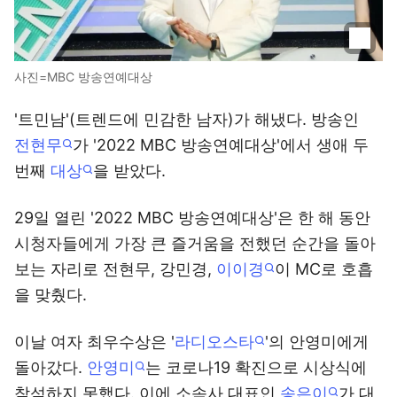
사진=MBC 방송연예대상
'트민남'(트렌드에 민감한 남자)가 해냈다. 방송인
전현무
가 '2022 MBC 방송연예대상'에서 생애 두
번째
대상
을 받았다.
29일 열린 '2022 MBC 방송연예대상'은 한 해 동안
시청자들에게 가장 큰 즐거움을 전했던 순간을 돌아
보는 자리로 전현무, 강민경,
이이경
이 MC로 호흡
을 맞췄다.
이날 여자 최우수상은 '
라디오스타
'의 안영미에게
돌아갔다.
안영미
는 코로나19 확진으로 시상식에
참석하지 못했다. 이에 소속사 대표인
송은이
가 대