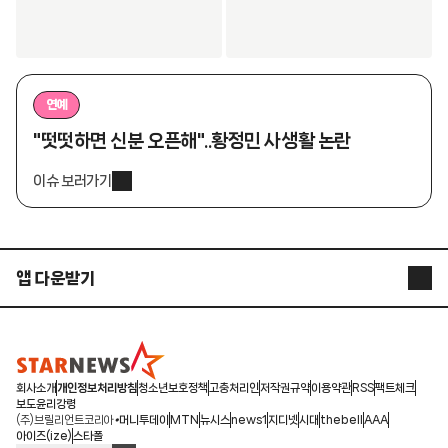
연예
"떳떳하면 신분 오픈해"..황정민 사생활 논란
이슈 보러가기
앱 다운받기
STARNEWS APP
STARPOLL
회사소개
개인정보처리방침
청소년보호정책
고충처리인
저작권규약
이용약관
RSS
팩트체크
보도윤리강령
(주)브릴리언트코리아
머니투데이
MTN
뉴시스
news1
지디넷
시대
thebell
AAA
아이즈(ize)
스타폴