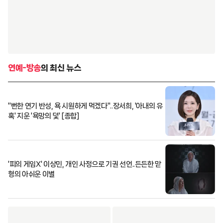
연예-방송
의 최신 뉴스
"뻔한 연기 반성, 욕 시원하게 먹겠다"..장서희, '아내의 유
혹' 지운 '욕망의 덫' [종합]
'피의 게임X' 이상민, 개인 사정으로 기권 선언..든든한 맏
형의 아쉬운 이별