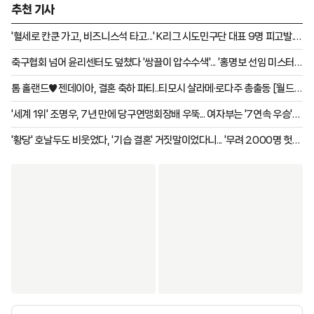
추천 기사
의뢰하여 진행했으며, 사전투표 기간 여론조사 결과도 최종 예측치
에 반영됐다.
'혈세로 칸쿤 가고, 비즈니스석 타고...' K리그 시도민구단 대표 9명 피고발...
"유소년 예산 부족하다면서 왜?"
축구협회 넘어 윤리센터도 덮쳤다 '쌍끌이 압수수색'... '홍명보 선임 미스터
리' 경찰, 교차 검증 '정조준'
톰 홀랜드♥젠데이아, 결혼 축하 파티..티모시 샬라메·로다주 총출동 [월드
스타이슈]
'세계 1위' 조명우, 7년 만에 당구연맹회장배 우뚝... 여자부는 '7연속 우승'
박세정 꺾고 허채원 우승
'황당' 호날두도 비웃었다, '기습 결혼' 거짓말이었다니... '무려 2000명 헛걸
음' 어떻게 이런 일이