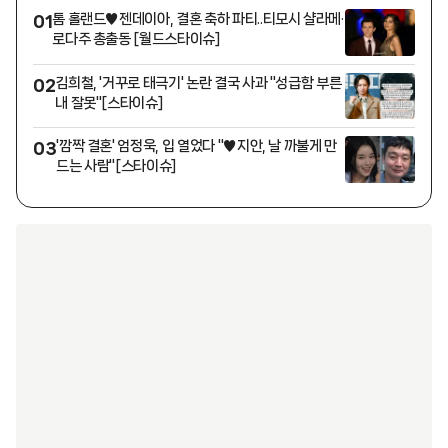
톰 홀랜드♥젠데이아, 결혼 축하 파티..티모시 샬라메·
01
로다주 총출동 [월드스타이슈]
김희철, '거꾸로 태극기' 논란 결국 사과 "성급함 부른
02
내 잘못"[스타이슈]
'깜짝 결혼' 엄정욱, 입 열었다 "♥지안, 날 까불게 만
03
드는 사람"[스타이슈]