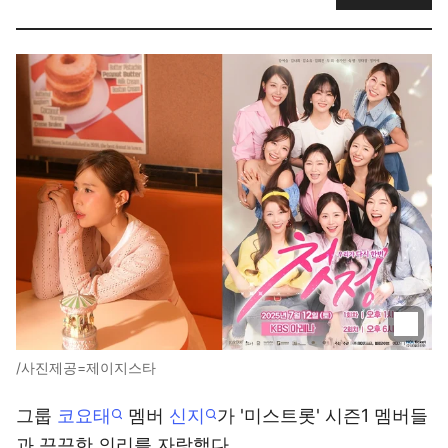
/사진제공=제이지스타
그룹
코요태
멤버
신지
가 '미스트롯' 시즌1 멤버들
과 끈끈한 의리를 자랑했다.