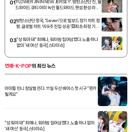
'FLOWER JIN IN NEW JERSEY'..방탄소년단 진, 월
01
드와이드 큐티 아미 녹인 월드와이드 핸섬 환상 라이
브
방탄소년단 정국, 'Seven'으로 빌보드 장기 차트 점
02
령..글로벌 차트 159주 진입 성공 '亞최초·최장 기록
경신'
"상 줘야 돼" 최예나, 워터밤 집어삼켰다..노출 하나
03
없이 '새 여신' 등극[스타이슈]
연예-K-POP
의 최신 뉴스
아이들 민니 잠실벌 뜬다..11일 두산 베어스 첫 시구 "퀸카
될게요"
"상 줘야 돼" 최예나, 워터밤 집어삼켰다..노출 하나 없이
'새 여신' 등극[스타이슈]