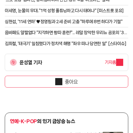
이세영, 눈물의 무대.."1억 성형 풀튜닝하고 다시 태어나" [미스트롯 포유]
심현섭, '11세 연하' ♥정영림과 2세 준비 고충 "하루에 8번 하다가 기절"
음바페도 얄짤없다 "지각하면 왕따 훈련!"... 레알 장악한 무리뉴 공포의 '3대
금지령' 실시 "식사도 통제"
김희철, '태극기' 일침했다가 정치색 해명 "좌우 떠나 당연한 일" [스타이슈]
윤성열 기자
기자홈
좋아요
연예-K-POP
의 인기 급상승 뉴스