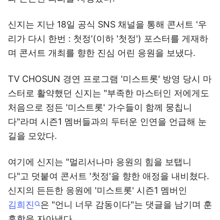
신지는 지난 18일 공식 SNS 채널을 통해 콘서트 '우
리가 다시 한번 : 첫정'(이하 '첫정') 포스터를 게재하
며 콘서트 개최를 향한 진심 어린 응원을 보냈다.
TV CHOSUN 경연 프로그램 '미스트롯' 방영 당시 마
스터로 활약했던 신지는 "부족한 마스터인 저에게도
처음으로 정든 '미스트롯' 가수들이 함께 뭉칩니
다"라며 시즌1 멤버들과의 두터운 인연을 언급해 눈
길을 모았다.
여기에 신지는 "멀리서나마 응원의 힘을 보탭니
다"고 덧붙여 콘서트 '첫정'을 향한 애정을 내비쳤다.
신지의 든든한 응원에 '미스트롯' 시즌1 멤버인
김희진
은 "언니 너무 감동이다"는 댓글을 남기며 훈
훈함을 자아냈다.