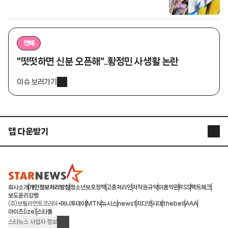
연예
"떳떳하면 신분 오픈해"..황정민 사생활 논란
이슈 보러가기
앱 다운받기
STARNEWS APP
STARPOLL
회사소개
개인정보처리방침
청소년보호정책
고충처리인
저작권규약
이용약관
RSS
팩트체크
보도윤리강령
(주)브릴리언트코리아
머니투데이
MTN
뉴시스
news1
지디넷
시대
thebell
AAA
아이즈(ize)
스타폴
스타뉴스 사업자 정보