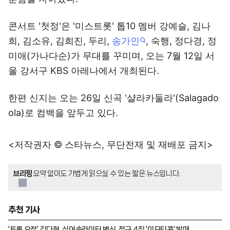
콘서트 '첫정'은 '미스트롯' 톱10 멤버 강예슬, 김나
희, 김소유, 김희진, 두리,
송가인
, 숙행, 정다경, 정
미애(가나다순)가 무대를 꾸미며, 오는 7월 12일 서
울 강서구 KBS 아레나에서 개최된다.
한편 신지는 오는 26일 신곡 '샬라카둘라'(Salagado
ola)로 컴백을 앞두고 있다.
<저작권자 © 스타뉴스, 무단전재 및 재배포 금지>
브리핑
요약 없이도 가볍게 읽으실 수 있는 짧은 뉴스입니다.
추천 기사
'트롯 요정' 김다현, 싱어송라이터 변신..정규 4집 '이모티콘' 발매