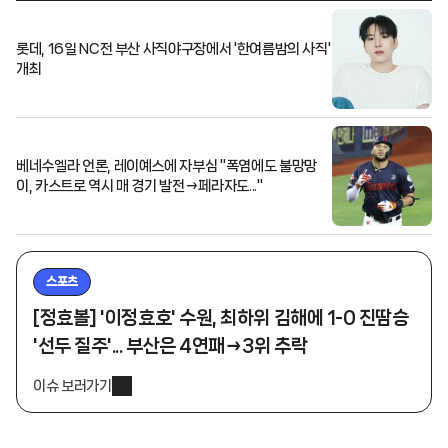
롯데, 16일 NC전 부산 사직야구장에서 '한여름밤의 사직'
개최
베네수엘라 언론, 레이예스에 자부심 "폭염에도 불망망
이, 카스트로 역시 매 경기 발전→페라자도..."
스포츠
[정효볼] '이정효호' 수원, 최하위 김해에 1-0 진땀승
'선두 질주'... 부산은 4연패→3위 추락
이슈 보러가기