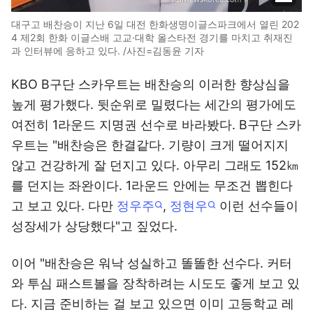
대구고 배찬승이 지난 6일 대전 한화생명이글스파크에서 열린 202
4 제2회 한화 이글스배 고교·대학 올스타전 경기를 마치고 취재진
과 인터뷰에 응하고 있다. /사진=김동윤 기자
KBO B구단 스카우트는 배찬승의 이러한 향상심을
높게 평가했다. 뒷순위로 밀렸다는 세간의 평가에도
여전히 1라운드 지명권 선수로 바라봤다. B구단 스카
우트는 "배찬승은 한결같다. 기량이 크게 떨어지지
않고 건강하게 잘 던지고 있다. 아무리 그래도 152㎞
를 던지는 좌완이다. 1라운드 안에는 무조건 뽑힌다
고 보고 있다. 다만
정우주
,
정현우
이런 선수들이
성장세가 상당했다"고 짚었다.
이어 "배찬승은 워낙 성실하고 똘똘한 선수다. 커터
와 투심 패스트볼을 장착하려는 시도도 좋게 보고 있
다. 지금 준비하는 걸 보고 있으면 이미 고등학교 레