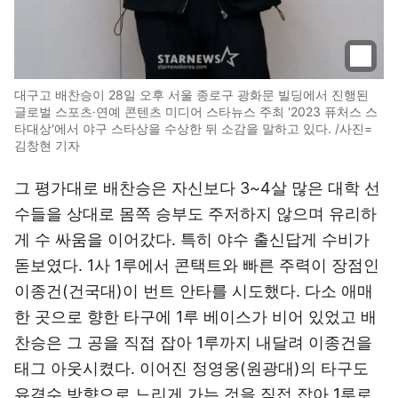
대구고 배찬승이 28일 오후 서울 종로구 광화문 빌딩에서 진행된
글로벌 스포츠·연예 콘텐츠 미디어 스타뉴스 주최 '2023 퓨처스 스
타대상'에서 야구 스타상을 수상한 뒤 소감을 말하고 있다. /사진=
김창현 기자
그 평가대로 배찬승은 자신보다 3~4살 많은 대학 선
수들을 상대로 몸쪽 승부도 주저하지 않으며 유리하
게 수 싸움을 이어갔다. 특히 야수 출신답게 수비가
돋보였다. 1사 1루에서 콘택트와 빠른 주력이 장점인
이종건(건국대)이 번트 안타를 시도했다. 다소 애매
한 곳으로 향한 타구에 1루 베이스가 비어 있었고 배
찬승은 그 공을 직접 잡아 1루까지 내달려 이종건을
태그 아웃시켰다. 이어진 정영웅(원광대)의 타구도
유격수 방향으로 느리게 가는 것을 직접 잡아 1루로