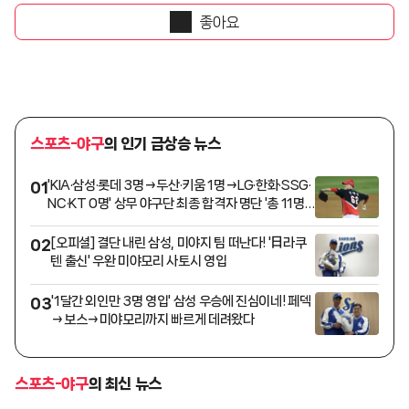
좋아요
스포츠-야구
의 인기 급상승 뉴스
'KIA·삼성·롯데 3명→두산·키움 1명→LG·한화·SSG·
01
NC·KT 0명' 상무 야구단 최종 합격자 명단 '총 11명'
발표
[오피셜] 결단 내린 삼성, 미야지 팀 떠난다! '日라쿠
02
텐 출신' 우완 미야모리 사토시 영입
'1달간 외인만 3명 영입' 삼성 우승에 진심이네! 페덱
03
→보스→미야모리까지 빠르게 데려왔다
스포츠-야구
의 최신 뉴스