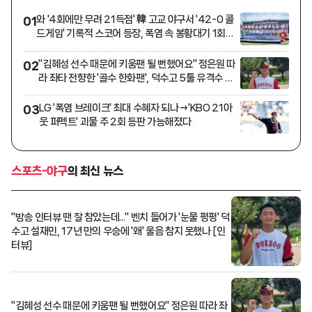
와 '4회에만 무려 21득점' 韓 고교 야구서 '42-0 콜
01
드게임' 기록적 스코어 등장, 폭염 속 봉황대기 1회전
실력차 절감
"김혜성 선수 때문에 키움팬 될 뻔했어요" 정은원 따
02
라 좌타 전향한 '골수 한화팬', 덕수고 5툴 유격수 됐
다 [인터뷰]
LG '폭염 브레이크' 최대 수혜자 되나→'KBO 21아
03
웃 퍼펙트' 괴물 주 2회 등판 가능해졌다
스포츠-야구
의 최신 뉴스
"방송 인터뷰 땐 잘 참았는데..." 벤치 들어가 '눈물 펑펑' 덕
수고 설재민, 17년 만의 우승에 '왜' 울음 참지 못했나 [인
터뷰]
"김혜성 선수 때문에 키움팬 될 뻔했어요" 정은원 따라 좌