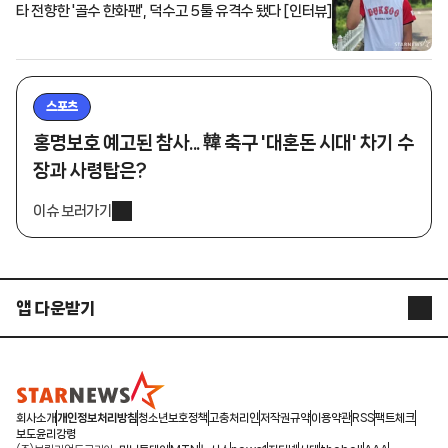
타 전향한 '골수 한화팬', 덕수고 5툴 유격수 됐다 [인터뷰]
스포츠
홍명보호 예고된 참사... 韓 축구 '대혼돈 시대' 차기 수
장과 사령탑은?
이슈 보러가기
앱 다운받기
STARNEWS APP
STARPOLL
회사소개
개인정보처리방침
청소년보호정책
고충처리인
저작권규약
이용약관
RSS
팩트체크
보도윤리강령