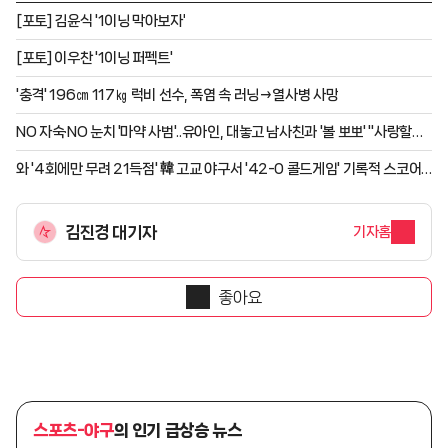
[포토] 김윤식 '1이닝 막아보자'
[포토] 이우찬 '1이닝 퍼펙트'
'충격' 196㎝ 117㎏ 럭비 선수, 폭염 속 러닝→열사병 사망
NO 자숙·NO 눈치 '마약 사범'..유아인, 대놓고 남사친과 '볼 뽀뽀' "사랑할게"
럽스타 포착 [스타이슈]
와 '4회에만 무려 21득점' 韓 고교 야구서 '42-0 콜드게임' 기록적 스코어
등장, 폭염 속 봉황대기 1회전 실력차 절감
김진경 대기자
기자홈
좋아요
스포츠-야구
의 인기 급상승 뉴스