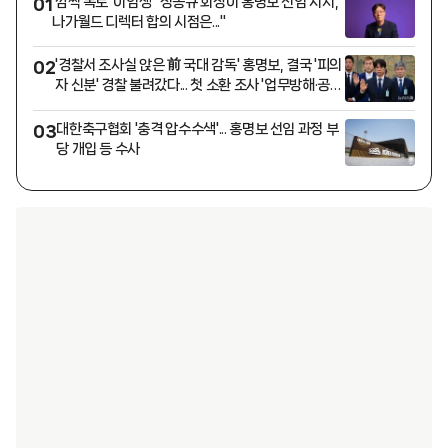
'깜짝 폭로' 이임생 "정몽규 회장이 홍명보 선임 지시,
01
나가월드 디렉터 합의 시점은..."
'경찰서 조사실 앉은 前 국대 감독' 홍명보, 결국 '피의
02
자 신분' 경찰 불려갔다... 첫 소환 조사 '업무방해·공동
정범 혐의'
대한축구협회 '충격 압수수색'... 홍명보 선임 과정 부
03
당 개입 등 수사