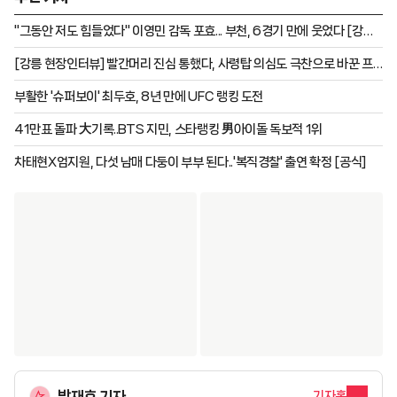
역할을 하고 있다고 말했다.
"그동안 저도 힘들었다" 이영민 감독 포효... 부천, 6경기 만에 웃었다 [강릉
현장]
[강릉 현장인터뷰] 빨간머리 진심 통했다, 사령탑 의심도 극찬으로 바꾼 프
로 데뷔골... 성예건 "부천과 잘 맞는다"
부활한 '슈퍼보이' 최두호, 8년 만에 UFC 랭킹 도전
41만표 돌파 大기록..BTS 지민, 스타랭킹 男아이돌 독보적 1위
차태현X엄지원, 다섯 남매 다둥이 부부 된다..'복직경찰' 출연 확정 [공식]
박재호 기자
기자홈