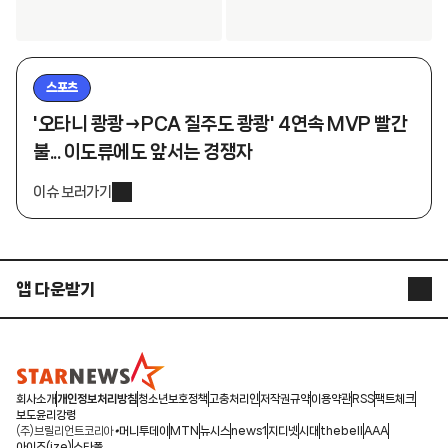
스포츠
'오타니 쾅쾅→PCA 질주도 쾅쾅' 4연속 MVP 빨간
불... 이도류에도 앞서는 경쟁자
이슈 보러가기
앱 다운받기
STARNEWS APP
STARPOLL
회사소개
개인정보처리방침
청소년보호정책
고충처리인
저작권규약
이용약관
RSS
팩트체크
보도윤리강령
(주)브릴리언트코리아
머니투데이
MTN
뉴시스
news1
지디넷
시대
thebell
AAA
아이즈(ize)
스타폴