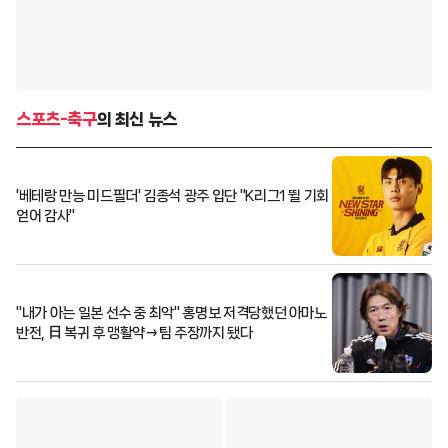
스포츠-축구
의 최신 뉴스
'베테랑 만능 미드필더' 김종석 광주 입단 "K리그1 뛸 기회
얻어 감사"
"내가 아는 일본 선수 중 최악" 홍명보 저격당했던 아마노
반전, 日 복귀 후 맹활약→팀 주장까지 됐다