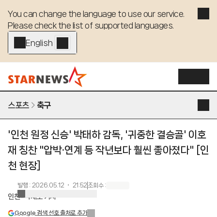
You can change the language to use our service. 

Please check the list of supported languages.
English - EN
스포츠
축구
'인천 원정 신승' 박태하 감독, '귀중한 결승골' 이호
재 칭찬 "압박·연계 등 작년보다 훨씬 좋아졌다" [인
천 현장]
발행
:
2026.05.12 ・ 21:52
조회수
:
인천=박재호 기자
Google 검색 선호 출처로 추가