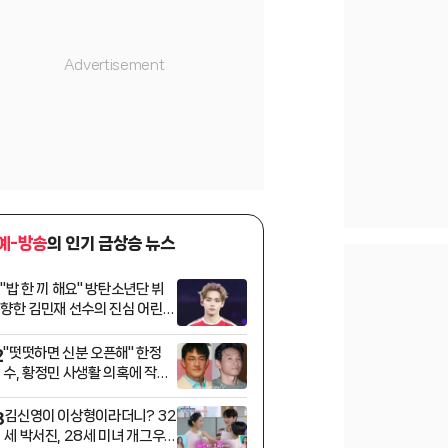
예-방송
의 인기 급상승 뉴스
"밥 한 끼 해요" 방탄소년단 뷔
1
향한 김민재 선수의 진심 어린
메시지
"떳떳하면 신분 오픈해" 한정
2
수, 황정민 사생활 의혹에 작심
발언 [스타이슈]
김신영이 이상형이라더니? 32
3
세 박서진, 28세 미녀 개그우먼