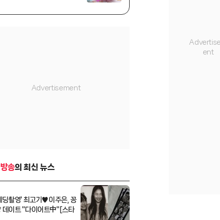
황혜선과 러브라인 [살림남]
[★밤TV]
-방송
의 최신 뉴스
 웨딩촬영' 최고기♥이주은, 꽁
 데이트 "다이어트中"[스타