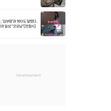
 '김부장'과 180도 달랐다..
과 일상 "굿모닝"[전참시]