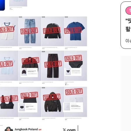
"
활
이