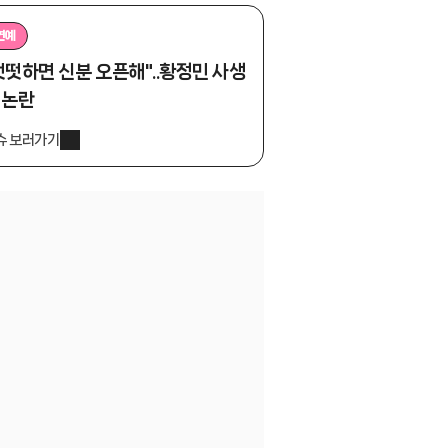
연예
떳떳하면 신분 오픈해"..황정민 사생
 논란
슈 보러가기