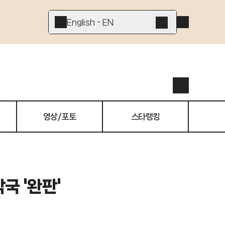
English - EN
영상/포토
스타랭킹
국 '완판'