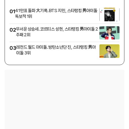
41만표 돌파 大기록..BTS 지민, 스타랭킹 男아이돌
01
독보적 1위
무서운 상승세..코르티스 성현, 스타랭킹 男아이돌 2
02
주째 2위
레전드 월드 아이돌..방탄소년단 진, 스타랭킹 男아
03
이돌 3위