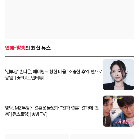
연예-방송
의 최신 뉴스
'김부장' 손나은, 에이핑크 향한 마음 "소중한 추억..팬으로
응원"[★FULL인터뷰]
영탁, MZ무당에 결혼운 물었다.."일과 결혼" 결과에 '멘
붕' [편스토랑][★밤TV]