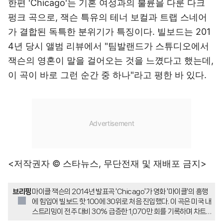
한편 'Chicago'는 기혼 여성과의 불륜을 다룬 다크
펑크 곡으로, 잭슨 특유의 테너 보컬과 트랩 스네어
가 결합된 독특한 분위기가 특징이다. 빌보드는 201
4년 당시 앨범 리뷰에서 "팀발랜드가 스튜디오에서
잭슨의 영혼이 말을 걸어오는 것을 느꼈다고 했는데,
이 곡이 바로 그런 순간 중 하나"라고 평한 바 있다.
<저작권자 © 스타뉴스, 무단전재 및 재배포 금지>
브리핑
마이클 잭슨의 2014년 발표곡 'Chicago'가 영화 '마이클'의 흥행
에 힘입어 빌보드 핫 100에 30위로 처음 진입했다. 이 곡은 미국 내
스트리밍이 전주 대비 30% 급증한 1,070만 회를 기록하며 차트
에 올랐다. 이로써 마이클 잭슨은 1970년대 이후 매 10년마다 핫 1