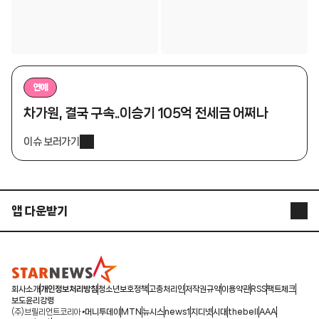
연예
차가원, 결국 구속..이승기 105억 전세금 어쩌나
이슈 보러가기
앱 다운받기
STARNEWS APP
STARPOLL
회사소개
개인정보처리방침
청소년보호정책
고충처리인
저작권규약
이용약관
RSS
팩트체크
보도윤리강령
(주)브릴리언트코리아
머니투데이
MTN
뉴시스
news1
지디넷
시대
thebell
AAA