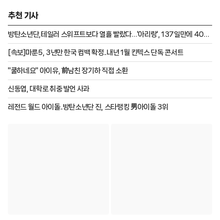
00에 새 곡을 진입시킨 최초의 아티스트가 되며 6개 연대 연속 진
추천 기사
입이라는 대기록을 세웠다.
방탄소년단,테일러 스위프트보다 열흘 빨랐다…'아리랑', 137일만에 40억
스트림[K-EYES]
[속보]마룬5, 3년만 한국 컴백 확정..내년 1월 킨텍스 단독 콘서트
"쿨하네요" 아이유, 前남친 장기하 직접 소환
신동엽, 대학로 취중 발언 사과
레전드 월드 아이돌..방탄소년단 진, 스타랭킹 男아이돌 3위