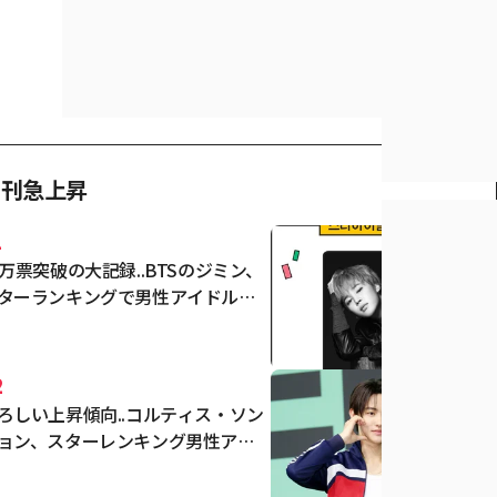
日刊急上昇
1
1万票突破の大記録..BTSのジミン、
ターランキングで男性アイドルの
走1位
2
ろしい上昇傾向..コルティス・ソン
ョン、スターレンキング男性アイ
ルで2週連続2位