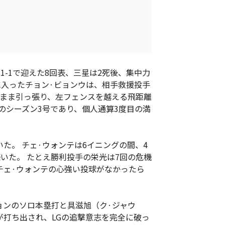
1-1で迎えた8回表、三星は2死後、集中力
に入ったチョン·ビョンウは、相手救援投手
のまま引っ張り、左フェンスを越える飛距離
身のシーズン3号であり、個人通算3度目の満
た。 チェ·ウォンテは6イニングの間、4
いた。 たとえ勝利投手の栄光は7回の危機
チェ·ウォンテの心強い投球がなかったら
ョンのソロ本塁打と具滋旭（ク·ジャウ
が打ち出され、LGの追撃意志を完全に破っ