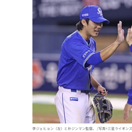
李ジェヒョン（左）と朴ジンマン監督。 /写真=三星ライオン