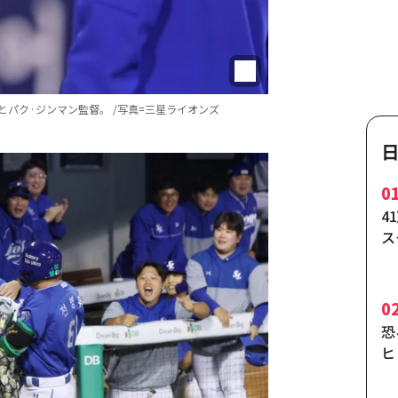
とパク·ジンマン監督。 /写真=三星ライオンズ
0
4
ス
独
0
恐
ヒ
ド