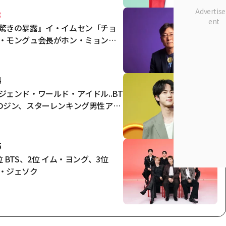
3
驚きの暴露』イ・イムセン「チョ
・モングュ会長がホン・ミョンボ
任命指示、ナガワールドディレク
ーの合意時点は…」"
4
ジェンド・ワールド・アイドル..BT
のジン、スターレンキング男性アイ
ル3位
5
位 BTS、2位 イム・ヨング、3位
・ジェソク