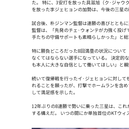
た。 特に、3安打を放った具滋旭（ク·ジャウ
を放った李ジェヒョンの加勢は、今後の三星の
試合後、朴ジンマン監督は連勝の喜びとともに
監督は、「先発のチェ·ウォンテが力強く投げ
手たちの守備サポートも素晴らしかった」と総
特に勝負どころだった8回満塁の状況について
なくてはならない選手になっている。 決定的
も本人に大きな自信として働いてほしい」と親
続いて復帰戦を行ったイ·ジェヒョンに対して
れることを願ったが、打撃でホームランを含め
して満足感を示した。
12年ぶりの8連勝で勢いに乗った三星は、こ
する構えだ。 いつの間にか単独首位のKTウィ