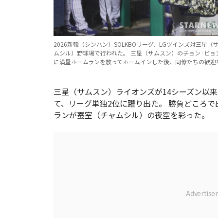
2026新韓（シンハン）SOLKBOリーグ、LGツインズ対三星
ムシル）野球場で行われた。 三星（サムスン）のチョン·ビョ
に満塁ホームランを放ってホームインした後、同僚たちの歓迎を受けてい
三星（サムスン）ライオンズが14シーズン以来
て、リーグ単独2位に躍り出た。 勝負どころで
ランが蚕室（チャムシル）の夜空を彩った。