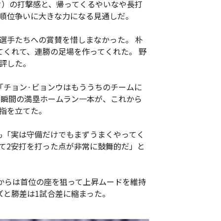
ク）の打撃感と、帰ってくるやいなや長打
順位争いに大きな力になる見通しだ。
選手たちへの賞賛を惜しまなかった。 朴
てくれて、連勝の足場を作ってくれた。 野
評した。
「チョン·ビョンウはもううちのチームに
な瞬間の満塁ホームラン一本が、これから
指を立てた。
も「実は守備だけでもまずうまくやってく
て2安打を打った点が非常に鼓舞的だ」と
れからは首位の座を狙って上昇ムードを維持
ズと勝差は1試合差に縮まった。