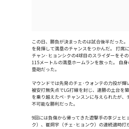
この日、勝負が決まったのは試合後半だった。 
を発揮して満塁のチャンスをつかんだ。 打席
チャン·ヒョンシクの4球目のスライダーをそ
115メートルの満塁ホームランを放った。 自
塁砲だった。
マウンドでは先発のチェ·ウォンテの力投が輝い
被安打無失点でLG打線を封じ、連勝の土台を築
を乗り越えたペ·チャンスンに与えられたが、
不可能な勝利だった。
9回には負傷から帰ってきた遊撃手の李ジェヒ
ク）、崔炯宇（チェ·ヒョンウ）の連続適時打