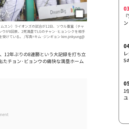
0
『
ン
（サムスン）ライオンズの試合が12日、ソウル蚕室（チャ
の
ンウが8回表、2死満塁でLGのチャン·ヒョンシクを相手
タ
る。 /写真=キム·ジンギョン kim.jinkyung@
0
レ
、12年ぶりの8連勝という大記録を打ち立
S
出たチョン·ビョンウの痛快な満塁ホーム
ド
0
1
ユ