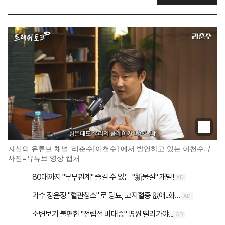
자신의 유튜브 채널 '리춘수[이천수]'에서 발언하고 있는 이천수. /
사진=유튜브 영상 캡처