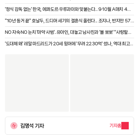
좋은 경기력을 보여주기를 바랐다.
고자 하는 축구 확실해야"
'정식 감독 없는' 한국, 에콰도르·우루과이와 맞붙는다... 9·10월 A매치 4연
전 상대 확정 "3팀이 남미"
"10년 동거 끝" 호날두, 드디어 세기의 결혼식 올린다... 조지나, 반지만 57
억 "구찌 판매원이 1조원 사모님으로"
NO 자숙·NO 눈치 '마약 사범'..유아인, 대놓고 남사친과 '볼 뽀뽀' "사랑할게"
럽스타 포착 [스타이슈]
'도대체 왜' 레알 마드리드가 20세 윙어에 '무려 2230억' 썼나, 역대 최고
이적료 "실은 PSG 갈뻔했는데..."
김명석 기자
기자홈