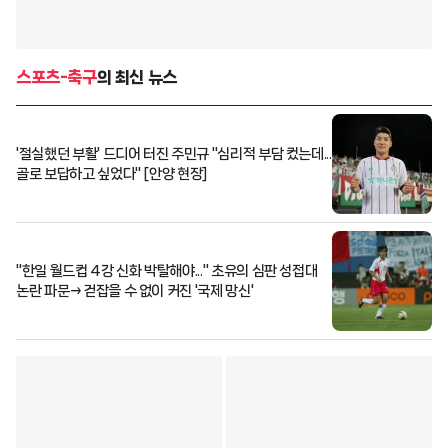
스포츠-축구
의 최신 뉴스
'절실했던 부활' 드디어 터진 주민규 "심리적 부담 컸는데...
골로 보답하고 싶었다" [안양 현장]
"한일 월드컵 4강 신화 박탈해야..." 초유의 심판 성접대
논란 파문→걷잡을 수 없이 커진 '국제 망신'