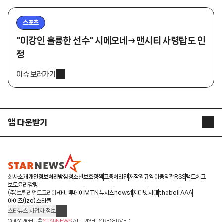
스포츠
"이강인 훌륭한 선수" 시메오네→맨시티 사령탑도 인
정
이슈 보러가기
앱 다운받기
STARNEWS APP
STARPOLL
회사소개
개인정보처리방침
청소년보호정책
고충처리인
저작권규약
이용약관
RSS
팩트체크
보도윤리강령
(주)브릴리언트코리아
머니투데이
MTN
뉴시스
news1
지디넷
시대
thebell
AAA
아이즈(ize)
스타폴
스타뉴스 사업자 정보
주소: 서울시 종로구 청계천로 11(서린동, 청계한국빌딩)
COPYRIGHT ©
STARNEWS
ALL RIGHTS RESERVED.