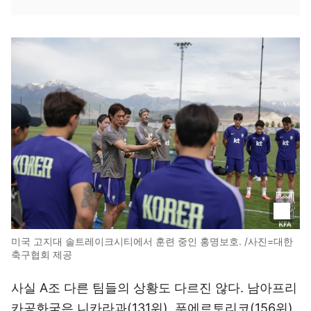
미국 고지대 솔트레이크시티에서 훈련 중인 홍명보호. /사진=대한
축구협회 제공
사실 A조 다른 팀들의 상황도 다르진 않다. 남아프리
카공화국은 니카라과(131위), 푸에르토리코(156위)