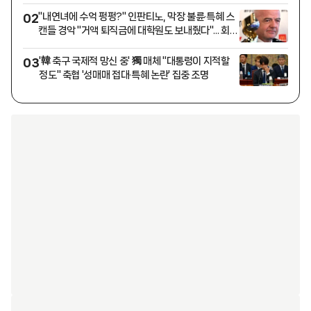
님으로"
"내연녀에 수억 펑펑?" 인판티노, 막장 불륜·특혜 스
02
캔들 경악 "거액 퇴직금에 대학원도 보내줬다"... 회장
쫓겨나나
'韓 축구 국제적 망신 중' 獨 매체 "대통령이 지적할
03
정도" 축협 '성매매 접대·특혜 논란' 집중 조명