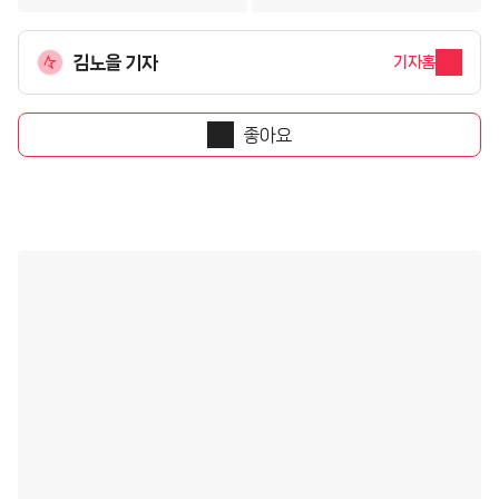
김노을 기자
기자홈
좋아요