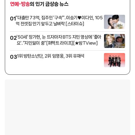
연예-방송
의 인기 급상승 뉴스
"대출만 73억, 집주인 '구속'"..이승기♥이다인, 105
01
억 전셋집 만기 앞두고 날벼락 [스타이슈]
'50세' 장가현, 눈 뜨자마자 BTS 지민 영상에 '좋아
02
요'.."지민앓이 중"[퍼펙트 라이프][★밤TView]
1위 방탄소년단, 2위 임영웅, 3위 유재석
03