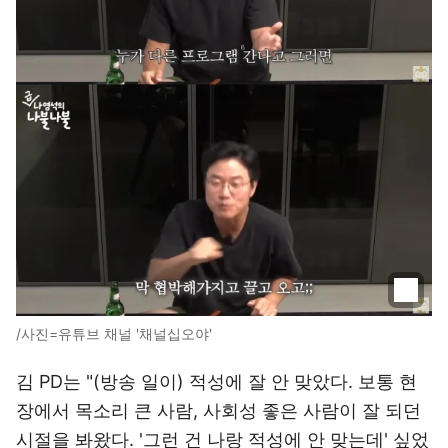
/사진=유튜브 채널 '채널십오야'
김 PD는 "(방송 일이) 적성에 잘 안 맞았다. 보통 현
장에서 목소리 큰 사람, 사회성 좋은 사람이 잘 되던
시절을 봐왔다. '그런 건 나랑 적성에 안 맞는데' 싶었