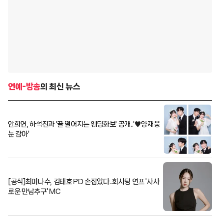
연예-방송
의 최신 뉴스
안희연, 하석진과 '꿀 떨어지는 웨딩화보' 공개..'♥양재웅
눈 감아'
[공식]최미나수, 김태호 PD 손잡았다..회사팅 연프 '사사
로운 만남추구' MC