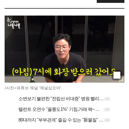
/사진=유튜브 채널 '채널십오야'