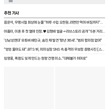
추천 기사
음문석, 무명시절 회상에 눈물 "하루 수입 오천원..라면만 먹어 버짐까지"
[유퀴즈][★밤TV]
아옳이, 이혼 후 첫 열애 인정..♥김형배 얼굴→러브스토리 공개 "5분 거리
살아" [종합]
'신남성연대' 유튜버 배인규, 숨진 채 발견 '향년 36세'.."범죄 혐의점 없어"
"엉엉 울어도 돼"..BTS 뷔, 의미심장 SNS 속 충격의 무보정 증명사진 [스타
이슈]
임영웅, 폭염도 잊게 만드는 청량 건행 미소.."대체불가 히어로"